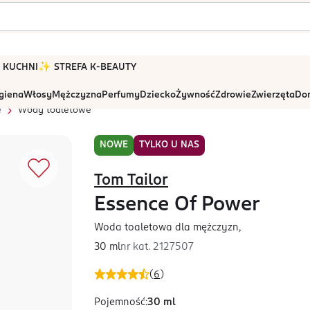
 W KUCHNI
✨ STREFA K-BEAUTY
igiena
Włosy
Mężczyzna
Perfumy
Dziecko
Żywność
Zdrowie
Zwierzęta
Dom
e
Wody toaletowe
NOWE
TYLKO U NAS
Tom Tailor
Essence Of Power
Woda toaletowa dla mężczyzn,
30 ml
nr kat.
2127507
(
6
)
Pojemność
:
30 ml