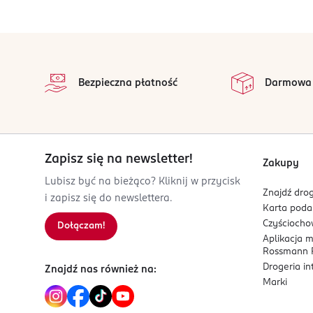
Nuty serca:
lawenda, szałwia, elemi,
OSOBA/PODMIOT ODPOWIEDZIALNY
Nuty bazy:
paczula, drzewo sandałowe, dre
Maurer+Wirtz
stopka
Zweifaller Str. 120
Dla kogo jest ten zapach?
na
D-52220 Stolberg
Wszystkie op
Bezpieczna płatność
Darmowa
Dla mężczyzn, którzy są autentyczni, pełni energi
Kod EAN
wyrazistego na co dzień.
4 011700 603619
Zapisz się na newsletter!
Zakupy
Lubisz być na bieżąco? Kliknij w przycisk
Znajdź drog
i zapisz się do newslettera.
Karta pod
Czyścioch
Dołączam!
Aplikacja 
Rossmann P
Drogeria i
Znajdź nas również na:
Marki