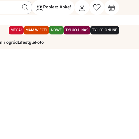
Pobierz Apkę!
MEGA!
MAM WIĘCEJ
NOWE
TYLKO U NAS
TYLKO ONLINE
 i ogród
Lifestyle
Foto