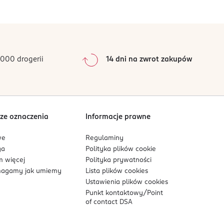
0
%
0
%
0
%
0
%
000 drogerii
14 dni na zwrot zakupów
 którzy szukają zapachu świeżego, eleganckiego i
0
%
Sortowanie wg
data: od najnowszej
ze oznaczenia
Informacje prawne
we
Regulaminy
ga
Polityka plików
cookie
 więcej
Polityka prywatności
agamy jak umiemy
Lista plików
cookies
Ustawienia plików
cookies
Punkt kontaktowy/
Point
of contact DSA