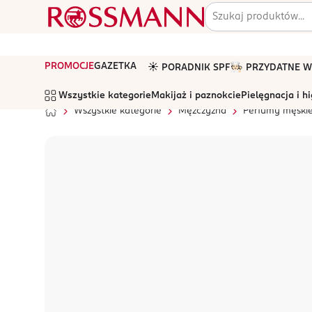
PROMOCJE
GAZETKA
☀️ PORADNIK SPF
🧑🏻‍🍳 PRZYDATNE
Wszystkie kategorie
Makijaż i paznokcie
Pielęgnacja i h
Wszystkie kategorie
Mężczyzna
Perfumy męski