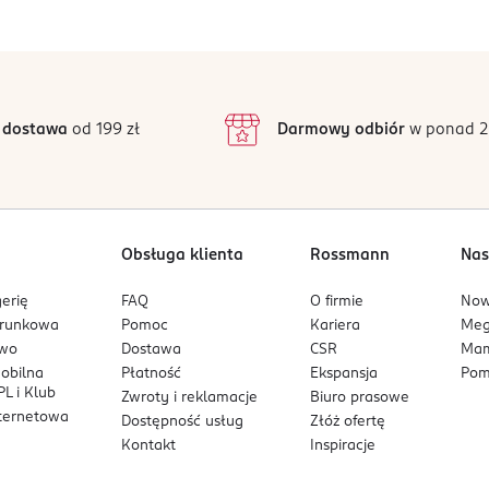
5
4,8
wno cedrowe, morski akord.
/5
4
3
6 opinii
 podstawie
inie są zweryfikowane zakupem.
2
 dostawa
od 199 zł
Darmowy odbiór
w ponad 2
i i pewni siebie, wiedzą czego chcą i idą własną drogą. Dla tych,
1
Obsługa klienta
Rossmann
Nas
erię
FAQ
O firmie
No
arunkowa
Pomoc
Kariera
Me
owo
Dostawa
CSR
Mam
mobilna
Płatność
Ekspansja
Pom
L i Klub
Zwroty i reklamacje
Biuro prasowe
nternetowa
Dostępność usług
Złóż ofertę
Kontakt
Inspiracje