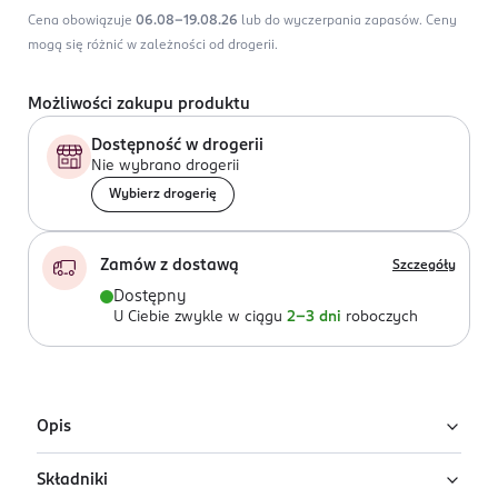
Cena obowiązuje
06.08-19.08.26
lub do wyczerpania zapasów.
Ceny
mogą się różnić w zależności od drogerii.
Możliwości zakupu produktu
Dostępność w drogerii
Nie wybrano drogerii
Wybierz drogerię
Zamów z dostawą
Szczegóły
Dostępny
U Ciebie zwykle w ciągu
2-3 dni
roboczych
Opis
Składniki
Męska woda toaletowa Tommy Now od marki Tommy