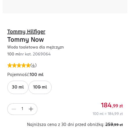
Tommy Hilfiger
Tommy Now
Woda toaletowa dla mężczyzn
100 ml
nr kat.
2069064
(
4
)
Pojemność
:
100 ml
30 ml
100 ml
184
,99
zł
100 ml = 184,99 zł
Najniższa cena z 30 dni
przed obniżką:
259
,99
zł