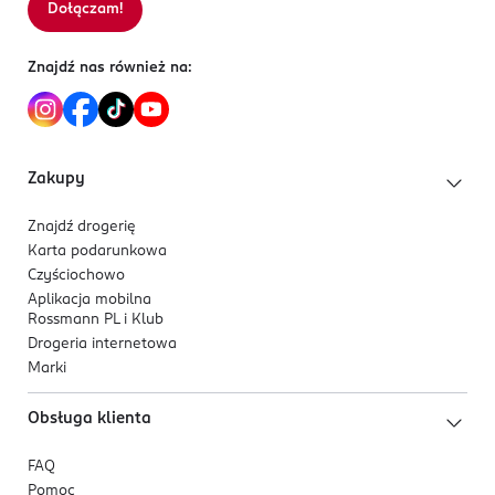
Dołączam!
Sortowanie wg
data: od najnowszej
Znajdź nas również na:
Zakupy
Znajdź drogerię
Karta podarunkowa
Czyściochowo
Aplikacja mobilna
Rossmann PL i Klub
Drogeria internetowa
Marki
Obsługa klienta
FAQ
Pomoc