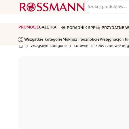
PROMOCJE
GAZETKA
☀️ PORADNIK SPF
🧑🏻‍🍳 PRZYDATNE
Wszystkie kategorie
Makijaż i paznokcie
Pielęgnacja i h
Wszystkie kategorie
Zdrowie
Seks i zdrowie in