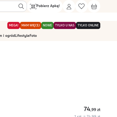
Pobierz Apkę!
MEGA!
MAM WIĘCEJ
NOWE
TYLKO U NAS
TYLKO ONLINE
 i ogród
Lifestyle
Foto
74
,99
zł
1 szt. = 74,99 zł