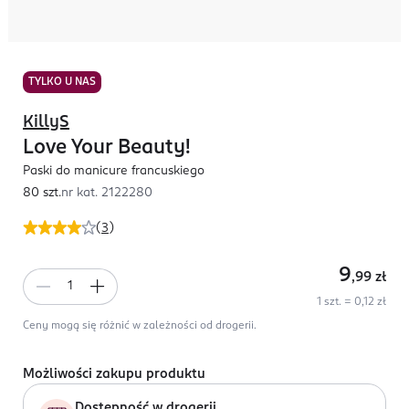
TYLKO U NAS
KillyS
Love Your Beauty!
Paski do manicure francuskiego
80 szt.
nr kat.
2122280
(
3
)
9
,99
zł
1 szt. = 0,12 zł
Ceny mogą się różnić w zależności od drogerii.
Możliwości zakupu produktu
Dostępność w drogerii