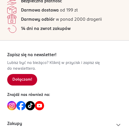
Cechy produktu
Warszawa
Bezpieczna płatność
3 opinii
na podstawie
kontakt@inter-vion.com
Dwa rodzaje pasków w jednym opakowaniu.
Darmowa dostawa
od 199 zł
Wszystkie opinie są zweryfikowane zakupem.
447246105
Elastyczny i trwały materiał.
Darmowy odbiór
w ponad 2000 drogerii
PL-Polska
Dopasowanie do kształtu paznokcia.
Jak działają opinie?
14 dni na zwrot zakupów
Łatwe naklejanie i odklejanie.
Kod EAN
5
0
%
Opakowanie zawiera 80 sztuk pasków.
3 031445 005449
4
0
%
3
0
%
Przeznaczenie
2
0
%
Zapisz się na newsletter!
Do wykonywania francuskiego manicure oraz
1
0
%
Lubisz być na bieżąco? Kliknij w przycisk i zapisz się
precyzyjnych stylizacji paznokci.
do newslettera.
Dołączam!
Sortowanie wg
data: od najnowszej
Znajdź nas również na:
Zakupy