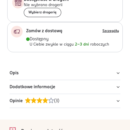
Nie wybrano drogerii
Wybierz drogerię
Zamów z dostawą
Szczegóły
Dostępny
U Ciebie zwykle w ciągu
2-3 dni
roboczych
Opis
Dodatkowe informacje
Paski do french manicure KillyS
Paski do manicure francuskiego ułatwiają precyzyjne
Opinie
(
3
)
PRODUCENT/PODMIOT ODPOWIEDZIALNY
wyznaczenie linii stylizacji paznokci. Zestaw zawiera
INTER-VION SA
dwa rodzaje pasków, które idealnie dopasowują się do
ul. Łopuszańska 95
kształtu paznokcia.
4
stopka
02-457
/5