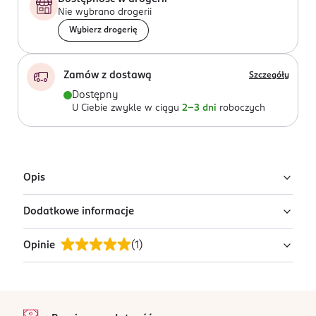
Nie wybrano drogerii
Wybierz drogerię
Zamów z dostawą
Szczegóły
Dostępny
U Ciebie zwykle w ciągu
2-3 dni
roboczych
Opis
Dodatkowe informacje
Dwustronna silikonowa sonda do zdobień
paznokci KillyS
Opinie
(
1
)
PRODUCENT/PODMIOT ODPOWIEDZIALNY
Dwustronna sonda do paznokci jest przeznaczona do
INTER-VION SA
wykonywania stylizacji różnymi technikami. Narzędzie
ul. Łopuszańska 95
zostało zaprojektowane z myślą o precyzyjnej pracy
5
stopka
02-457
/5
oraz wygodzie użytkowania.