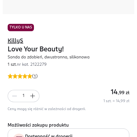
TYLKO U NAS
KillyS
Love Your Beauty!
Sonda do zdobień, dwustronna, silikonowa
1 szt.
nr kat.
2122279
(
1
)
14
,99
zł
1 szt. = 14,99 zł
Ceny mogą się różnić w zależności od drogerii.
Możliwości zakupu produktu
Dostępność w drogerii