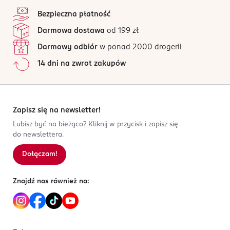
4,8
stopka
/5
Tenex sp. z o.o.
Bezpieczna płatność
ul. Żwirowa 65
173 opinii
na podstawie
Darmowa dostawa
od 199 zł
05-090 Puchały
Wszystkie opinie są zweryfikowane zakupem.
Darmowy odbiór
w ponad 2000 drogerii
Kod EAN
Jak działają opinie?
14 dni na zwrot zakupów
8 710444 260329
5
0
%
4
0
%
3
0
%
2
0
%
Zapisz się na newsletter!
1
0
%
Lubisz być na bieżąco? Kliknij w przycisk i zapisz się
do newslettera.
Dołączam!
Sortowanie wg
data: od najnowszej
Znajdź nas również na: