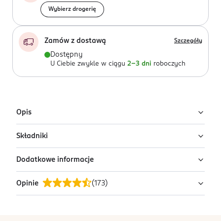
Wybierz drogerię
Zamów z dostawą
Szczegóły
Dostępny
U Ciebie zwykle w ciągu
2-3 dni
roboczych
Opis
Składniki
Hegron Gel Spray to profesjonalny produkt bardzo
silnie i natychmiastowo utrwalający każdą fryzurę.
Dodatkowe informacje
Może być stosowany zarówno na suche jaki na mokre
Alcohol Denat., VP/VA Copolymer Parfum, Benzyl
włosy. Przeznaczony do wszystkich rodzajów
Salicylate, Hexyl Cinnamal, Linalool.
Opinie
(
173
)
włosów. Produkt posiada atest PZH.
OSTRZEŻENIA DOTYCZĄCE BEZPIECZEŃSTWA
Produkt łatwopalny.
PRODUCENT/PODMIOT ODPOWIEDZIALNY