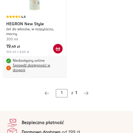
4,8
HEGRON
New Style
żel do włosów, w rozpylaczu,
mocny
300 ml
19
,
49 zł
100 ml = 6,50 zł
Niedostępny online
Sprawdź dostępność w
drogerii
z
1
stopka
Bezpieczna płatność
Darmowa dostawa
od 199 zł