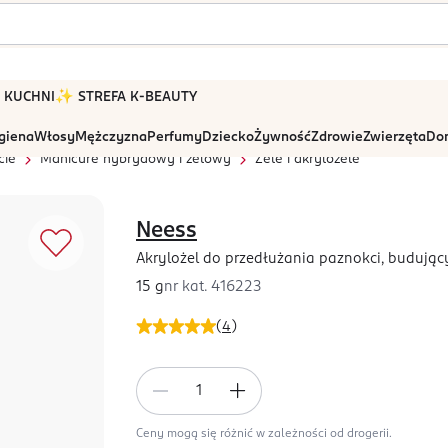
 W KUCHNI
✨ STREFA K-BEAUTY
igiena
Włosy
Mężczyzna
Perfumy
Dziecko
Żywność
Zdrowie
Zwierzęta
Dom
cie
Manicure hybrydowy i żelowy
Żele i akrylożele
Neess
Akrylożel do przedłużania paznokci, budujący
15 g
nr kat.
416223
(
4
)
Ceny mogą się różnić w zależności od drogerii.