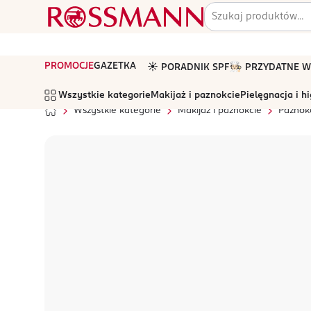
PROMOCJE
GAZETKA
☀️ PORADNIK SPF
🧑🏻‍🍳 PRZYDATNE
Wszystkie kategorie
Makijaż i paznokcie
Pielęgnacja i h
Wszystkie kategorie
Makijaż i paznokcie
Paznok