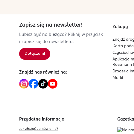
należy zmatowić płytkę paznokcia przemyj pazno
base dla bardziej trwałego efektu. Utwardź w la
wewnętrzną część. Za pomocą pędzelka namoczoneg
lekko dociśnij. Jeżeli spod formy wypłynie nadmi
Zapisz się na newsletter!
Zakupy
Usuń delikatnie DUAL FORMĘ. Nadaj paznokciowi o
Lubisz być na bieżąco? Kliknij w przycisk
LED/UV.
Znajdź drog
i zapisz się do newslettera.
Karta pod
OSTRZEŻENIA DOTYCZĄCE BEZPIECZEŃSTWA
Czyścioch
Dołączam!
Produkt może powodować reakcję alergiczną. Unik
Aplikacja 
Rossmann P
Proszę uważnie przeczytać sposób użycia.
Drogeria i
Znajdź nas również na:
Marki
OSOBA/PODMIOT ODPOWIEDZIALNY
Donegal sp. z o.o.
ul. Krakowska 154
35-506 Rzeszów
Kod EAN
Przydatne informacje
Gazetk
5 907549 278899
Jak złożyć zamówienie?