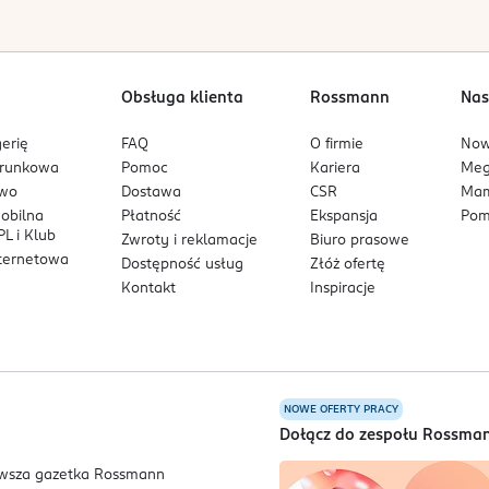
kcie Cleanerem nałóż Primer Nałóż na paznokieć cienką warstwę 
mpie LED/UV 60 sekund. Wybierz odpowiedni rozmiar DUAL FORMY, n
o w Cleanerze uformuj kształt i wygładź nierówności warstwy a
ar akrylożelu, usuń go pędzelkiem. Paznokieć wraz z formą należ
Obsługa klienta
Rossmann
Nas
dpowiedni kształt przy pomocy pilnika o gradacji 100/180. Styli
erię
FAQ
O firmie
No
arunkowa
Pomoc
Kariera
Me
owo
Dostawa
CSR
Mam
ać kontaktu ze skórą.
mobilna
Płatność
Ekspansja
Pom
L i Klub
Zwroty i reklamacje
Biuro prasowe
nternetowa
Dostępność usług
Złóż ofertę
Kontakt
Inspiracje
NOWE OFERTY PRACY
a
Dołącz do zespołu Rossma