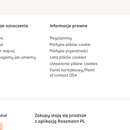
klasycznej bazy hybrydowej lub extremely hard
astępnie nałóż niewielką ilość akrylożelu na jej
Sortowanie wg
data: od najnowszej
krylożelu. Nałóż formę na płytkę paznokcia i
y utwardzić w lampie LED/UV przez 60 sekund.
ze oznaczenia
Informacje prawne
zację zabezpiecz topem i utwardź w lamie
we
Regulaminy
ga
Polityka plików
cookie
 więcej
Polityka prywatności
agamy jak umiemy
Lista plików
cookies
Ustawienia plików
cookies
Punkt kontaktowy/
Point
of contact DSA
nna!
Zakupy stają się prostsze
z aplikacją Rossmann PL