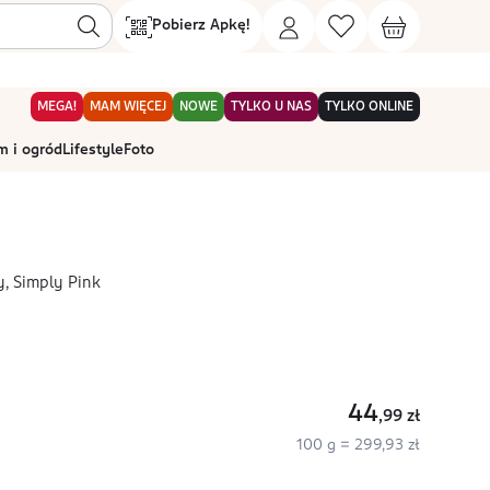
Pobierz Apkę!
MEGA!
MAM WIĘCEJ
NOWE
TYLKO U NAS
TYLKO ONLINE
 i ogród
Lifestyle
Foto
, Simply Pink
44
,99
zł
100 g = 299,93 zł