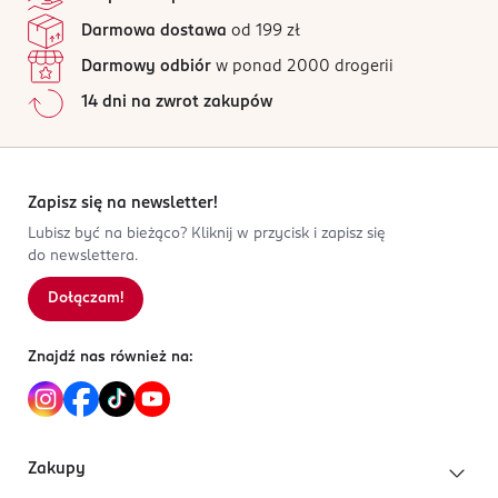
manicure. Krótki czas utwardzania w lampie LED 48W
Donegal sp. z o.o.
4 opinii
na podstawie
Darmowa dostawa
od 199 zł
(60 sekund) sprawia, że praca z akrylożelem jest
ul. Krakowska 154
Wszystkie opinie są zweryfikowane zakupem.
szybka i wygodna.
35-506 Rzeszów
Darmowy odbiór
w ponad 2000 drogerii
Jak działają opinie?
14 dni na zwrot zakupów
Kod EAN
5
0
%
5 907549 278905
4
0
%
3
0
%
2
0
%
Zapisz się na newsletter!
1
0
%
Lubisz być na bieżąco? Kliknij w przycisk i zapisz się
do newslettera.
Dołączam!
Sortowanie wg
data: od najnowszej
Znajdź nas również na:
Zakupy