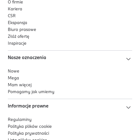
i utwardź w lamie LED/UV.
O firmie
Kariera
OSTRZEŻENIA DOTYCZĄCE BEZPIECZEŃSTWA
CSR
Produkt może powodować reakcję alergiczną. Unikać
Ekspansja
kontaktu ze skórą.
Biuro prasowe
Złóż ofertę
Proszę uważnie przeczytać sposób użycia.
Inspiracje
OSOBA/PODMIOT ODPOWIEDZIALNY
Nasze oznaczenia
Donegal sp. z o.o.
ul. Krakowska 154
Nowe
35-506 Rzeszów
Mega
Mam więcej
Kod EAN
Pomagamy jak umiemy
5 907549 278899
Informacje prawne
Regulaminy
Polityka plików
cookie
Polityka prywatności