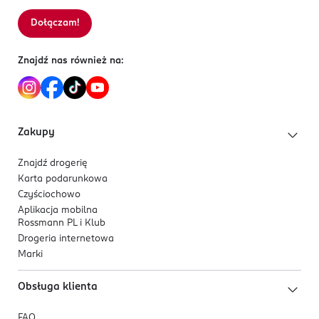
Dołączam!
Sortowanie wg
data: od najnowszej
Znajdź nas również na:
Zakupy
Znajdź drogerię
Karta podarunkowa
Czyściochowo
Aplikacja mobilna
Rossmann PL i Klub
Drogeria internetowa
Marki
Obsługa klienta
FAQ