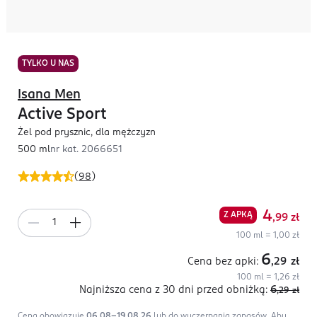
TYLKO U NAS
Isana Men
Active Sport
Żel pod prysznic, dla mężczyzn
500 ml
nr kat.
2066651
(
98
)
4
Z APKĄ
,99
zł
100 ml = 1,00 zł
6
Cena bez apki:
,29
zł
100 ml = 1,26 zł
Najniższa cena z 30 dni
przed obniżką:
6
,29
zł
Cena obowiązuje
06.08-19.08.26
lub do wyczerpania zapasów.
Aby