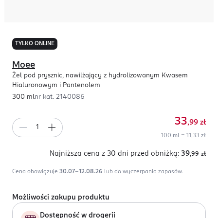
TYLKO ONLINE
Moee
Żel pod prysznic, nawilżający z hydrolizowanym Kwasem
Hialuronowym i Pantenolem
300 ml
nr kat.
2140086
33
,99
zł
100 ml = 11,33 zł
Najniższa cena z 30 dni
przed obniżką:
39
,99
zł
Cena obowiązuje
30.07-12.08.26
lub do wyczerpania zapasów.
Możliwości zakupu produktu
Dostępność w drogerii