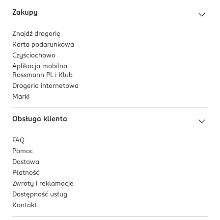
Zakupy
Kluczowe cechy
przeznaczony do codziennego stosowania,
Znajdź drogerię
delikatna formuła zapewnia efektywne
Karta podarunkowa
oczyszczanie skóry bez przesuszania,
Czyściochowo
efekt wygładzenia - skóra pozostaje miękka i
Aplikacja mobilna
Rossmann PL i Klub
świeża,
Drogeria internetowa
energetyzujący zapach,
Marki
inspirowany koreańską pielęgnacją.
Składniki aktywne
Obsługa klienta
hydrolizowany kwas hialuronowy
- wspiera
FAQ
nawilżenie i elastyczność skóry,
Pomoc
pantenol
- koi i pomaga utrzymać komfort skóry.
Dostawa
Płatność
Zwroty i reklamacje
Dostępność usług
Kontakt