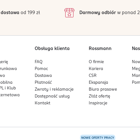
3
68 opinii
podstawie
inie są zweryfikowane zakupem.
2
 dostawa
od 199 zł
Darmowy odbiór
w ponad 2
1
Obsługa klienta
Rossmann
Nas
erię
FAQ
O firmie
No
arunkowa
Pomoc
Kariera
Me
owo
Dostawa
CSR
Mam
mobilna
Płatność
Ekspansja
Pom
L i Klub
Zwroty i reklamacje
Biuro prasowe
nternetowa
Dostępność usług
Złóż ofertę
Kontakt
Inspiracje
NOWE OFERTY PRACY