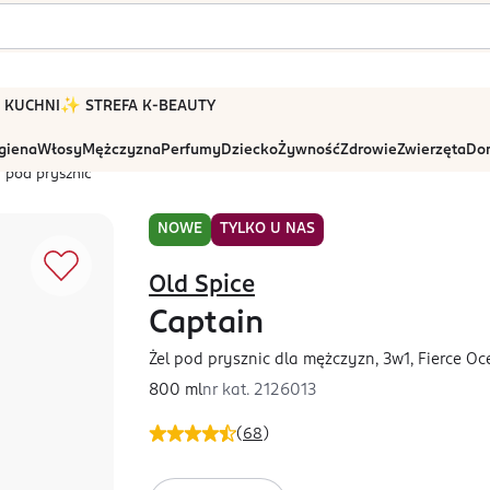
 W KUCHNI
✨ STREFA K-BEAUTY
igiena
Włosy
Mężczyzna
Perfumy
Dziecko
Żywność
Zdrowie
Zwierzęta
Dom
 pod prysznic
NOWE
TYLKO U NAS
Old Spice
Captain
Żel pod prysznic dla mężczyzn, 3w1, Fierce O
800 ml
nr kat.
2126013
(
68
)