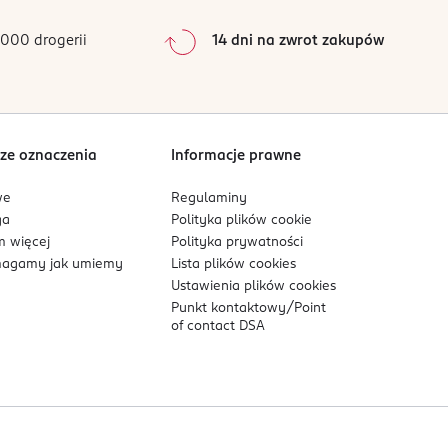
0
%
0
%
000 drogerii
14 dni na zwrot zakupów
0
%
Sortowanie wg
data: od najnowszej
ze oznaczenia
Informacje prawne
we
Regulaminy
ga
Polityka plików
cookie
 więcej
Polityka prywatności
agamy jak umiemy
Lista plików
cookies
Ustawienia plików
cookies
Punkt kontaktowy/
Point
of contact DSA