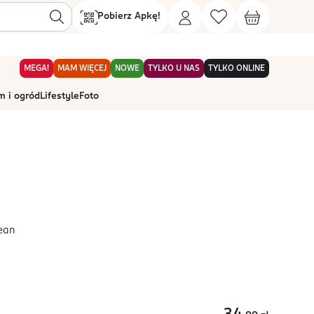
Pobierz Apkę!
MEGA!
MAM WIĘCEJ
NOWE
TYLKO U NAS
TYLKO ONLINE
 i ogród
Lifestyle
Foto
cean