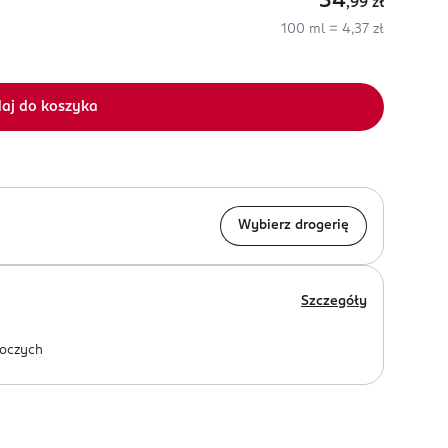
34
,99
zł
100 ml = 4,37 zł
aj do koszyka
Wybierz drogerię
Szczegóły
oczych