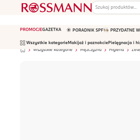
PROMOCJE
GAZETKA
☀️ PORADNIK SPF
🧑🏻‍🍳 PRZYDATNE
Wszystkie kategorie
Makijaż i paznokcie
Pielęgnacja i h
Wszystkie kategorie
Mężczyzna
Higiena
Żele