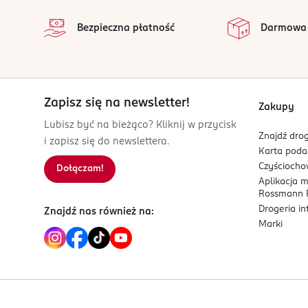
na 
03-872 Warszawa
Wszystkie op
Bezpieczna płatność
Darmowa
Kod EAN
8 006530 275866
Zapisz się na newsletter!
Zakupy
Lubisz być na bieżąco? Kliknij w przycisk
Znajdź drog
i zapisz się do newslettera.
Karta pod
Czyścioch
Dołączam!
Aplikacja 
Rossmann P
Drogeria i
Znajdź nas również na:
Marki