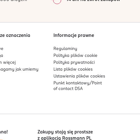
ACT, CENTELLA ASIATICA EXTRACT, AGAVE
 SHELL EXTRACT, CARTHAMUS TINCTORIUS FLOWER
CT, POLYGONUM CUSPIDATUM ROOT EXTRACT,
 bariery naskórkowej.
POLYGLYCERYL-4
NIC ACID, HYALURONIC ACID, 1,2-HEXANEDIOL.
ze oznaczenia
Informacje prawne
we
Regulaminy
ga
Polityka plików
cookie
atowe wykończenie.
 więcej
Polityka prywatności
agamy jak umiemy
Lista plików
cookies
Ustawienia plików
cookies
Punkt kontaktowy/
Point
of contact DSA
nna!
Zakupy stają się prostsze
z aplikacją Rossmann PL