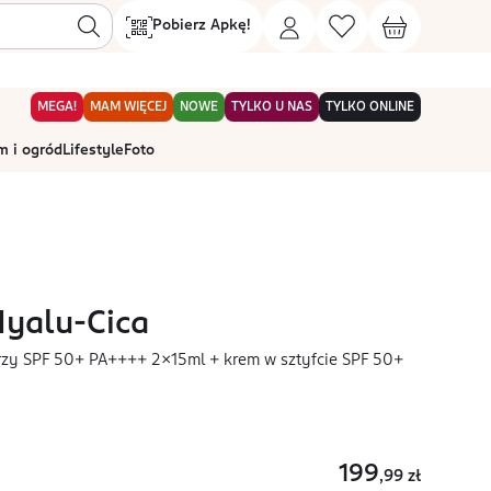
Pobierz Apkę!
MEGA!
MAM WIĘCEJ
NOWE
TYLKO U NAS
TYLKO ONLINE
 i ogród
Lifestyle
Foto
Hyalu-Cica
zy SPF 50+ PA++++ 2x15ml + krem w sztyfcie SPF 50+
199
,99
zł