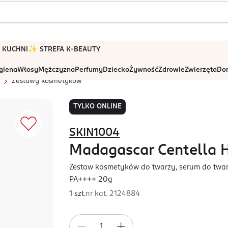
 W KUCHNI
✨ STREFA K-BEAUTY
igiena
Włosy
Mężczyzna
Perfumy
Dziecko
Żywność
Zdrowie
Zwierzęta
Dom
Zestawy kosmetyków
TYLKO ONLINE
SKIN1004
Madagascar Centella 
Zestaw kosmetyków do twarzy, serum do twar
PA++++ 20g
1 szt.
nr kat.
2124884