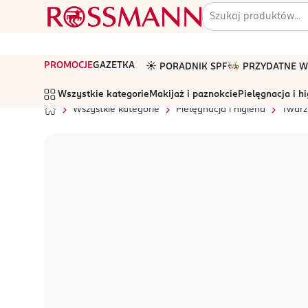
PROMOCJE
GAZETKA
☀️ PORADNIK SPF
🧑🏻‍🍳 PRZYDATNE
Wszystkie kategorie
Makijaż i paznokcie
Pielęgnacja i h
Wszystkie kategorie
Pielęgnacja i higiena
Twarz