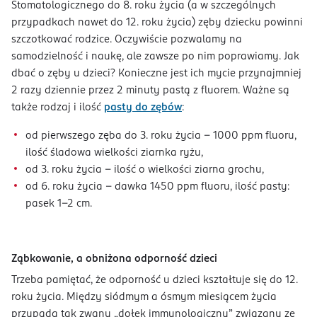
Stomatologicznego do 8. roku życia (a w szczególnych
przypadkach nawet do 12. roku życia) zęby dziecku powinni
szczotkować rodzice. Oczywiście pozwalamy na
samodzielność i naukę, ale zawsze po nim poprawiamy. Jak
dbać o zęby u dzieci? Konieczne jest ich mycie przynajmniej
2 razy dziennie przez 2 minuty pastą z fluorem. Ważne są
także rodzaj i ilość
pasty do zębów
:
od pierwszego zęba do 3. roku życia - 1000 ppm fluoru,
ilość śladowa wielkości ziarnka ryżu,
od 3. roku życia - ilość o wielkości ziarna grochu,
od 6. roku życia - dawka 1450 ppm fluoru, ilość pasty:
pasek 1-2 cm.
Ząbkowanie, a obniżona odporność dzieci
Trzeba pamiętać, że odporność u dzieci kształtuje się do 12.
roku życia. Między siódmym a ósmym miesiącem życia
przypada tak zwany „dołek immunologiczny” związany ze