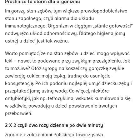
Próchnica to alarm dla organizmu
Im gorszy stan zębów, tym większe prawdopodobieństwo
stanu zapalnego, czyli alarmu dla układu
immunologicznego. Organizm w ciągłym „stanie gotowości”
nadwyręża układ odpornościowy. Dlatego higiena jamy
ustnej u dzieci jest tak ważna.
Warto pamiętać, że na stan zębów u dzieci mogą wpływać
leki – nawet te podawane przy zwykłym przeziębieniu. Jak
to możliwe? Otóż syropy na kaszel czy gorączkę zwykle
zawierają cukier, mają lepką, trudną do usunięcia
konsystencję. Po ich podaniu najlepiej umyć dziecku zęby i
przepłukać jamę ustną wodą. Co więcej, niektóre
antybiotyki, jak np. tetracyklina, wskutek kumulowania się
w szkliwie, powodują u dzieci powstawanie trwałych
przebarwień.
2 X 2 czyli dwa razy dziennie po dwie minuty
Zgodnie z zaleceniami Polskiego Towarzystwa