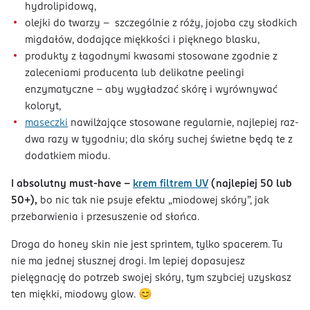
hydrolipidową,
olejki do twarzy - szczególnie z róży, jojoba czy słodkich
migdałów, dodające miękkości i pięknego blasku,
produkty z łagodnymi kwasami stosowane zgodnie z
zaleceniami producenta lub delikatne peelingi
enzymatyczne – aby wygładzać skórę i wyrównywać
koloryt,
maseczki
nawilżające stosowane regularnie, najlepiej raz-
dwa razy w tygodniu; dla skóry suchej świetne będą te z
dodatkiem miodu.
I absolutny must-have –
krem filtrem UV
(najlepiej 50 lub
50+),
bo nic tak nie psuje efektu „miodowej skóry”, jak
przebarwienia i przesuszenie od słońca.
Droga do honey skin nie jest sprintem, tylko spacerem. Tu
nie ma jednej słusznej drogi. Im lepiej dopasujesz
pielęgnację do potrzeb swojej skóry, tym szybciej uzyskasz
ten miękki, miodowy glow. 😊