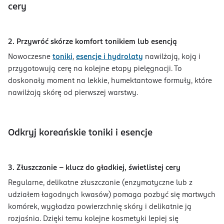
cery
2. Przywróć skórze komfort tonikiem lub esencją
Nowoczesne
toniki
,
esencje i hydrolaty
nawilżają, koją i
przygotowują cerę na kolejne etapy pielęgnacji. To
doskonały moment na lekkie, humektantowe formuły, które
nawilżają skórę od pierwszej warstwy.
Odkryj koreańskie toniki i esencje
3. Złuszczanie – klucz do gładkiej, świetlistej cery
Regularne, delikatne złuszczanie (enzymatyczne lub z
udziałem łagodnych kwasów) pomaga pozbyć się martwych
komórek, wygładza powierzchnię skóry i delikatnie ją
rozjaśnia. Dzięki temu kolejne kosmetyki lepiej się