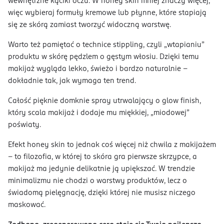
wewnętrzne kąciki oczu. W honey skin mniej znaczy więcej,
więc wybieraj formuły kremowe lub płynne, które stapiają
się ze skórą zamiast tworzyć widoczną warstwę.
Warto też pamiętać o technice stippling, czyli „wtapianiu”
produktu w skórę pędzlem o gęstym włosiu. Dzięki temu
makijaż wygląda lekko, świeżo i bardzo naturalnie –
dokładnie tak, jak wymaga ten trend.
Całość pięknie domknie spray utrwalający o glow finish,
który scala makijaż i dodaje mu miękkiej, „miodowej”
poświaty.
Efekt honey skin to jednak coś więcej niż chwila z makijażem
– to filozofia, w której to skóra gra pierwsze skrzypce, a
makijaż ma jedynie delikatnie ją upiększać. W trendzie
minimalizmu nie chodzi o warstwy produktów, lecz o
świadomą pielęgnację, dzięki której nie musisz niczego
maskować.