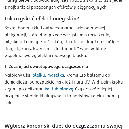
Hailey Bieber) udowadniają, że miodowa skóra to dziś jeden
z najbardziej pożądanych efektów pielęgnacyjnych.
Jak uzyskać efekt honey skin?
Sekret honey skin tkwi w regularnej, wieloetapowej
pielęgnacji, która dba przede wszystkim o nawilżenie,
miękkość i elastyczność skóry. Tu nie ma drogi na skróty –
liczy się konsekwencja i „dokładanie” warstw, które
wspólnie tworzą efekt miodowego blasku.
1. Zacznij od dwuetapowego oczyszczania
Najpierw użyj
olejku, masełka
, kremu lub balsamu do
demakijażu, by rozpuścić makijaż i filtry UV. W drugim kroku
sięgnij po delikatny
żel lub piankę
. Czysta skóra lepiej
przyjmuje składniki aktywne, a to podstawa efektu honey
skin.
Wybierz koreański duet do oczyszczania swojej