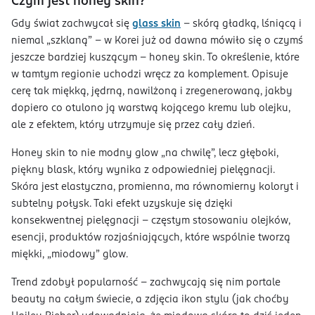
Czym jest honey skin?
Gdy świat zachwycał się
glass skin
– skórą gładką, lśniącą i
niemal „szklaną” – w Korei już od dawna mówiło się o czymś
jeszcze bardziej kuszącym – honey skin. To określenie, które
w tamtym regionie uchodzi wręcz za komplement. Opisuje
cerę tak miękką, jędrną, nawilżoną i zregenerowaną, jakby
dopiero co otulono ją warstwą kojącego kremu lub olejku,
ale z efektem, który utrzymuje się przez cały dzień.
Honey skin to nie modny glow „na chwilę”, lecz głęboki,
piękny blask, który wynika z odpowiedniej pielęgnacji.
Skóra jest elastyczna, promienna, ma równomierny koloryt i
subtelny połysk. Taki efekt uzyskuje się dzięki
konsekwentnej pielęgnacji – częstym stosowaniu olejków,
esencji, produktów rozjaśniających, które wspólnie tworzą
miękki, „miodowy” glow.
Trend zdobył popularność – zachwycają się nim portale
beauty na całym świecie, a zdjęcia ikon stylu (jak choćby