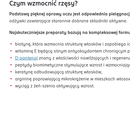
Czym wzmocnić rzęsy?
Podstawą pięknej oprawy oczu jest odpowiednia pielęgnac
odżywki zawierające starannie dobrane składniki aktywne.
Najskuteczniejsze preparaty bazują na kompleksowej form
biotynę, która wzmacnia strukturę włosków i zapobiega ic
witaminę E będącą silnym antyoksydantem chroniącym p
D-pantenol
znany z właściwości nawilżających i regeneru
peptydy biomimetyczne stymulujące wzrost i wzmacniając
keratynę odbudowującą strukturę włosków,
argininę poprawiającą mikrokrążenie w mieszkach włoso
wyciąg z żeń-szenia aktywujący wzrost.