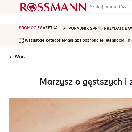
PROMOCJE
GAZETKA
☀️ PORADNIK SPF
🧑🏻‍🍳 PRZYDATNE
Wszystkie kategorie
Makijaż i paznokcie
Pielęgnacja i h
Wróć
Marzysz o gęstszych i 