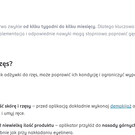
trwa zwykle
od kilku tygodni do kilku miesięcy.
Dlatego kluczowa 
uplementacja i odpowiednie nawyki mogą stopniowo poprawić gęst
zęs?
 odżywki do rzęs, może poprawić ich kondycję i ograniczyć wypad
ć skórę i rzęsy
– przed aplikacją dokładnie wykonaj
demakijaż
o
 i umyj ręce.
 niewielką ilość produktu
– aplikator przyłóż do
nasady górnych
nie jak przy nakładaniu eyelinera.