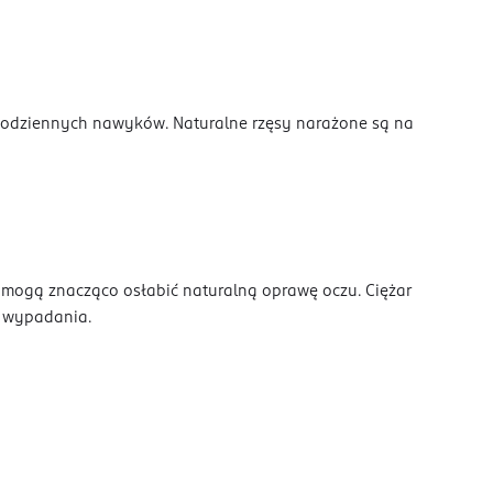
z codziennych nawyków. Naturalne rzęsy narażone są na
 mogą znacząco osłabić naturalną oprawę oczu. Ciężar
i wypadania.