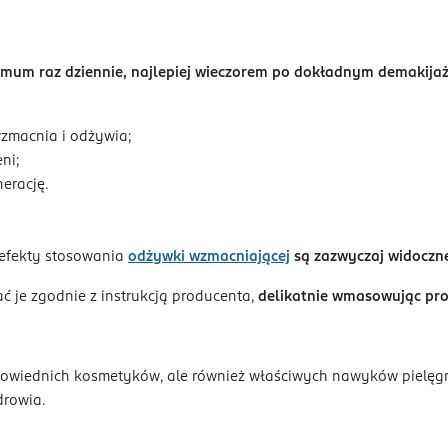
imum raz dziennie, najlepiej wieczorem po dokładnym demakija
zmacnia i odżywia;
ni;
erację.
 efekty stosowania
odżywki wzmacniającej
są zazwyczaj widoczne
 je zgodnie z instrukcją producenta,
delikatnie wmasowując pr
powiednich kosmetyków, ale również właściwych nawyków pielęg
drowia.