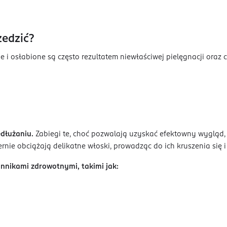
zedzić?
 i osłabione są często rezultatem niewłaściwej pielęgnacji ora
edłużaniu.
Zabiegi te, choć pozwalają uzyskać efektowny wygląd,
nie obciążają delikatne włoski, prowadząc do ich kruszenia się 
ynnikami zdrowotnymi, takimi jak: