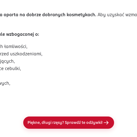
ja oparta na dobrze dobranych kosmetykach.
Aby uzyskać wzmocn
ule wzbogaconej o:
h łamliwości,
rzed uszkodzeniami,
jących,
e cebulki,
wych,
Piękne, długi rzęsy? Sprawdź te odżywki!