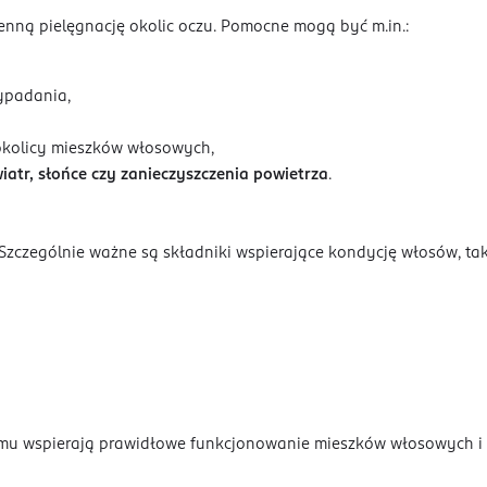
enną pielęgnację okolic oczu. Pomocne mogą być m.in.:
wypadania,
okolicy mieszków włosowych,
iatr, słońce czy zanieczyszczenia powietrza
.
Szczególnie ważne są składniki wspierające kondycję włosów, taki
mu wspierają prawidłowe funkcjonowanie mieszków włosowych i