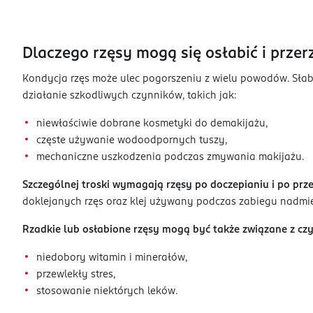
Dlaczego rzęsy mogą się osłabić i przer
Kondycja rzęs może ulec pogorszeniu z wielu powodów. Słabe
działanie szkodliwych czynników, takich jak:
niewłaściwie dobrane kosmetyki do demakijażu,
częste używanie wodoodpornych tuszy,
mechaniczne uszkodzenia podczas zmywania makijażu.
Szczególnej troski wymagają rzęsy po doczepianiu i po prz
doklejanych rzęs oraz klej używany podczas zabiegu nadmier
Rzadkie lub osłabione rzęsy mogą być także związane z cz
niedobory witamin i minerałów,
przewlekły stres,
stosowanie niektórych leków.