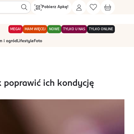
Pobierz Apkę!
MEGA!
MAM WIĘCEJ
NOWE
TYLKO U NAS
TYLKO ONLINE
 i ogród
Lifestyle
Foto
k poprawić ich kondycję