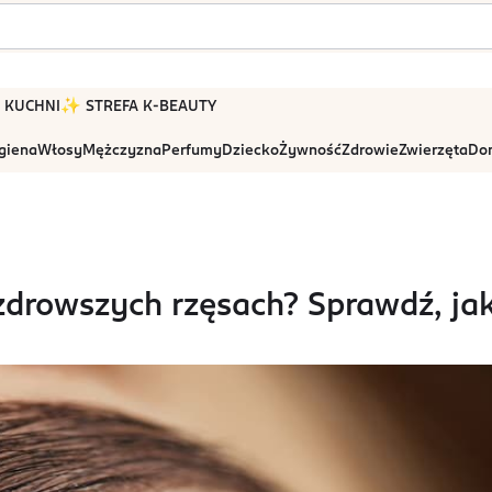
 W KUCHNI
✨ STREFA K-BEAUTY
igiena
Włosy
Mężczyzna
Perfumy
Dziecko
Żywność
Zdrowie
Zwierzęta
Dom
zdrowszych rzęsach? Sprawdź, ja