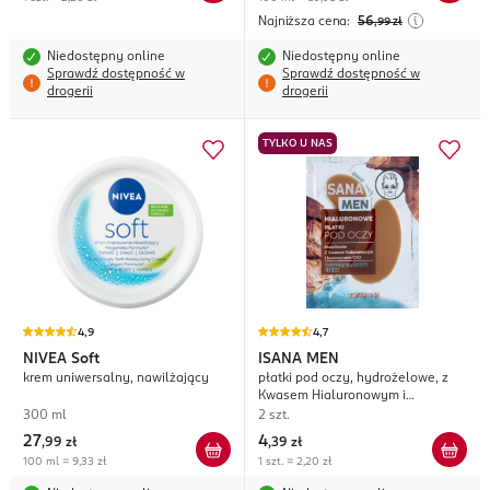
Najniższa cena:
56
,99
zł
Niedostępny online
Niedostępny online
Sprawdź dostępność w
Sprawdź dostępność w
drogerii
drogerii
TYLKO U NAS
4,9
4,7
NIVEA
Soft
ISANA MEN
krem uniwersalny, nawilżający
płatki pod oczy, hydrożelowe, z
Kwasem Hialuronowym i
Koenzymem Q10
300 ml
2 szt.
27
4
,
99 zł
,
39 zł
100 ml = 9,33 zł
1 szt. = 2,20 zł