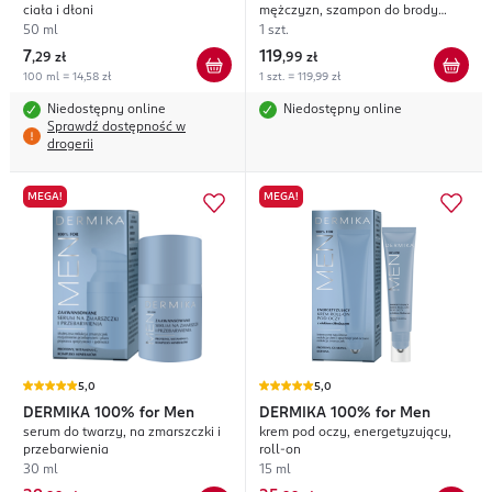
ciała i dłoni
mężczyzn, szampon do brody
100ml + balsam do brody 100ml +
50 ml
1 szt.
olejek do brody 30ml
7
119
,
29 zł
,
99 zł
100 ml = 14,58 zł
1 szt. = 119,99 zł
Niedostępny online
Niedostępny online
Sprawdź dostępność w
drogerii
MEGA!
MEGA!
5,0
5,0
DERMIKA
100% for Men
DERMIKA
100% for Men
serum do twarzy, na zmarszczki i
krem pod oczy, energetyzujący,
przebarwienia
roll-on
30 ml
15 ml