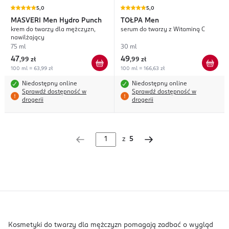
5,0
5,0
MASVERI
Men Hydro Punch
TOŁPA
Men
krem do twarzy dla mężczyzn,
serum do twarzy z Witaminą C
nawilżający
75 ml
30 ml
47
49
,
99 zł
,
99 zł
100 ml = 63,99 zł
100 ml = 166,63 zł
Niedostępny online
Niedostępny online
Sprawdź dostępność w
Sprawdź dostępność w
drogerii
drogerii
z
5
Kosmetyki do twarzy dla mężczyzn pomagają zadbać o wygląd