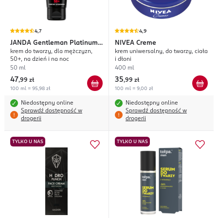
4,7
4,9
JANDA
Gentleman Platinum
NIVEA
Creme
krem do twarzy, dla mężczyzn,
krem uniwersalny, do twarzy, ciała
Carrier
50+, na dzień i na noc
i dłoni
50 ml
400 ml
47
35
,
99 zł
,
99 zł
100 ml = 95,98 zł
100 ml = 9,00 zł
Niedostępny online
Niedostępny online
Sprawdź dostępność w
Sprawdź dostępność w
drogerii
drogerii
TYLKO U NAS
TYLKO U NAS