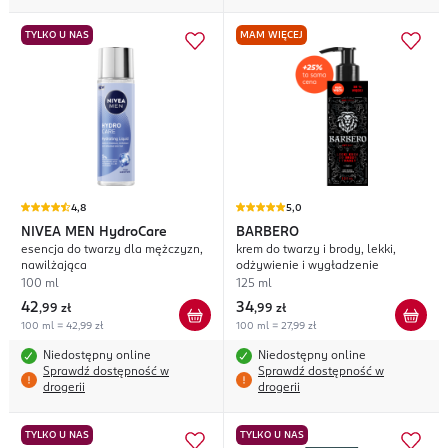
TYLKO U NAS
MAM WIĘCEJ
4,8
5,0
NIVEA MEN
HydroCare
BARBERO
esencja do twarzy dla mężczyzn,
krem do twarzy i brody, lekki,
nawilżająca
odżywienie i wygładzenie
100 ml
125 ml
42
34
,
99 zł
,
99 zł
100 ml = 42,99 zł
100 ml = 27,99 zł
Niedostępny online
Niedostępny online
Sprawdź dostępność w
Sprawdź dostępność w
drogerii
drogerii
TYLKO U NAS
TYLKO U NAS