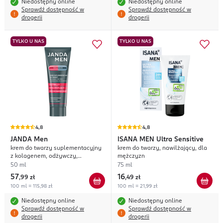
Niedostępny online
Niedostępny online
Sprawdź dostępność w
Sprawdź dostępność w
drogerii
drogerii
TYLKO U NAS
TYLKO U NAS
4,8
4,8
JANDA
Men
ISANA MEN
Ultra Sensitive
krem do twarzy suplementacyjny
krem do twarzy, nawilżający, dla
z kolagenem, odżywczy,
mężczyzn
wygładzający,
50 ml
75 ml
przeciwzmarszczkowy, na dzień i
57
16
,
99 zł
,
49 zł
na noc
100 ml = 115,98 zł
100 ml = 21,99 zł
Niedostępny online
Niedostępny online
Sprawdź dostępność w
Sprawdź dostępność w
drogerii
drogerii