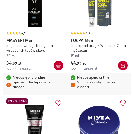
4,7
4,9
MASVERI
Men
TOŁPA
Men
olejek do twarzy i brody, dla
serum pod oczy z Witaminą C, dla
wszystkich typów skóry
mężczyzn
30 ml
15 ml
34
44
,
99 zł
,
99 zł
100 ml = 116,63 zł
100 ml = 299,93 zł
Niedostępny online
Niedostępny online
Sprawdź dostępność w
Sprawdź dostępność w
drogerii
drogerii
TYLKO U NAS