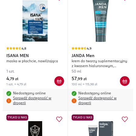
4,8
4,9
ISANA MEN
JANDA
Men
maska w płachcie, nawilżająca
krem do twarzy suplementacyjny
z kwasem hialuronowym,
nawilżający, rewitalizujący,
1 szt.
50 ml
przeciwstarzeniowy, na dzień i na
4
57
,
79 zł
,
99 zł
noc
1 szt. = 4,79 zł
100 ml = 115,98 zł
Niedostępny online
Niedostępny online
Sprawdź dostępność w
Sprawdź dostępność w
drogerii
drogerii
TYLKO U NAS
TYLKO U NAS