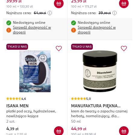
39
25
,
99 zł
,
99 zł
100 ml = 133,30 zł
100 ml = 173,27 zł
Najniższa cena:
64
Najniższa cena:
39
,99
zł
,99
zł
Niedostępny online
Niedostępny online
Sprawdź dostępność w
Sprawdź dostępność w
drogerii
drogerii
TYLKO U NAS
TYLKO U NAS
4,6
5,0
ISANA MEN
MANUFAKTURA PIĘKNA
płatki pod oczy, hydrożelowe,
krem do twarzy o zapachu czarnej
Dżentelmen
nawilżająco-kojące
herbaty, normalizujący, dla
mężczyzn
2 szt.
50 ml
4
44
,
39 zł
,
99 zł
1 szt. = 2,20 zł
100 ml = 89,98 zł