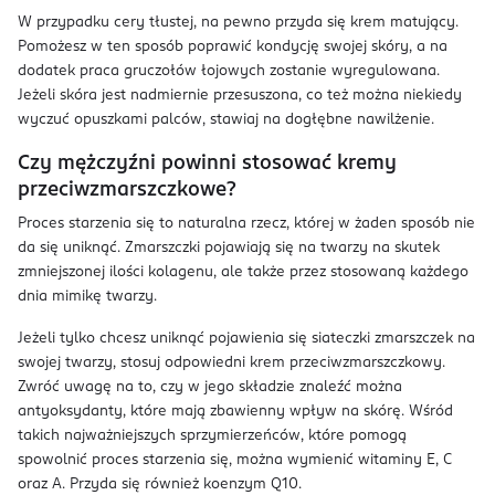
W przypadku cery tłustej, na pewno przyda się krem matujący.
Pomożesz w ten sposób poprawić kondycję swojej skóry, a na
dodatek praca gruczołów łojowych zostanie wyregulowana.
Jeżeli skóra jest nadmiernie przesuszona, co też można niekiedy
wyczuć opuszkami palców, stawiaj na dogłębne nawilżenie.
Czy mężczyźni powinni stosować kremy
przeciwzmarszczkowe?
Proces starzenia się to naturalna rzecz, której w żaden sposób nie
da się uniknąć. Zmarszczki pojawiają się na twarzy na skutek
zmniejszonej ilości kolagenu, ale także przez stosowaną każdego
dnia mimikę twarzy.
Jeżeli tylko chcesz uniknąć pojawienia się siateczki zmarszczek na
swojej twarzy, stosuj odpowiedni krem przeciwzmarszczkowy.
Zwróć uwagę na to, czy w jego składzie znaleźć można
antyoksydanty, które mają zbawienny wpływ na skórę. Wśród
takich najważniejszych sprzymierzeńców, które pomogą
spowolnić proces starzenia się, można wymienić witaminy E, C
oraz A. Przyda się również koenzym Q10.