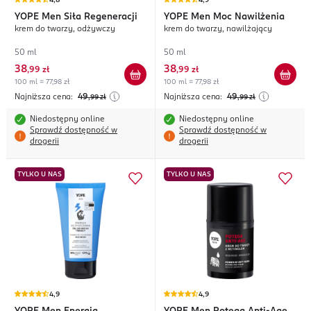
4,8
4,9
YOPE
Men Siła Regeneracji
YOPE
Men Moc Nawilżenia
krem do twarzy, odżywczy
krem do twarzy, nawilżający
50 ml
50 ml
38
38
,
99 zł
,
99 zł
100 ml = 77,98 zł
100 ml = 77,98 zł
Najniższa cena:
49
Najniższa cena:
49
,99
zł
,99
zł
Niedostępny online
Niedostępny online
Sprawdź dostępność w
Sprawdź dostępność w
drogerii
drogerii
TYLKO U NAS
TYLKO U NAS
4,9
4,9