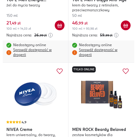
YOPE
Men Energia
YOPE
Men Potęga Anti-Age
żel do mycia twarzy
krem do twarzy z retinolem,
Oczyszczenia
przeciwzmarszczkowy
150 ml
50 ml
21
46
,
49 zł
,
99 zł
100 ml = 14,33 zł
100 ml = 93,98 zł
Najniższa cena:
26
Najniższa cena:
59
,99
zł
,99
zł
Niedostępny online
Niedostępny online
Sprawdź dostępność w
Sprawdź dostępność w
drogerii
drogerii
TYLKO ONLINE
4,9
NIVEA
Creme
MEN ROCK
Beardy Beloved
krem uniwersalny, do twarzy,
zestaw kosmetyków dla