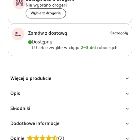
Nie wybrano drogerii
Wybierz drogerię
Zamów z dostawą
Szczegóły
Dostępny
U Ciebie zwykle w ciągu
2-3 dni
roboczych
Więcej o produkcie
Opis
Składniki
NIVEA MEN Sensitive esencja łagodząca z
pantenolem, ceramidem, gliceryną i Zinc
Dodatkowe informacje
PCA 100 ml
Ingredients: AQUA, GLYCERIN, ISOPROPYL PALMITATE,
DISTARCH PHOSPHATE, PANTHENOL, CERAMIDE NP, ZINC
NIVEA MEN Sensitive esencja łagodząca to ultralekka,
Opinie
(
2
)