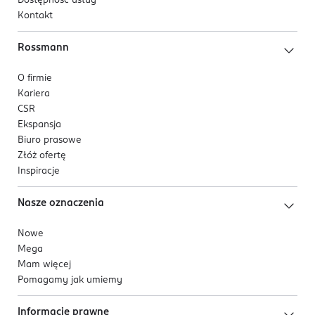
nawilżenie, ukojenie i codzienny komfort bez
Dostępność usług
Kontakt
obciążania skóry.
Rossmann
O firmie
Kariera
CSR
Ekspansja
Biuro prasowe
Złóż ofertę
Inspiracje
Nasze oznaczenia
Nowe
Mega
Mam więcej
Pomagamy jak umiemy
Informacje prawne