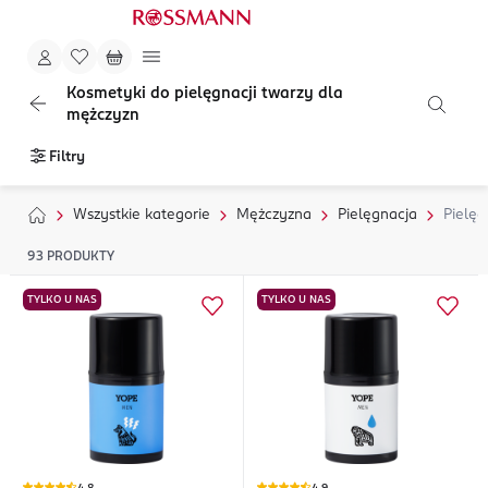
Kosmetyki do pielęgnacji twarzy dla
mężczyzn
Filtry
Wszystkie kategorie
Mężczyzna
Pielęgnacja
Pielęg
93
PRODUKTY
TYLKO U NAS
TYLKO U NAS