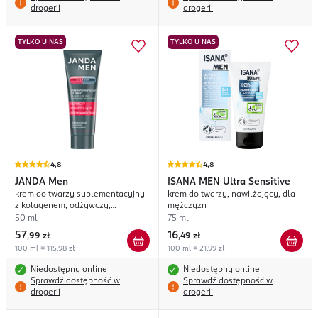
drogerii
drogerii
TYLKO U NAS
TYLKO U NAS
4,8
4,8
JANDA
Men
ISANA MEN
Ultra Sensitive
krem do twarzy suplementacyjny
krem do twarzy, nawilżający, dla
z kolagenem, odżywczy,
mężczyzn
wygładzający,
50 ml
75 ml
przeciwzmarszczkowy, na dzień i
57
16
,
99 zł
,
49 zł
na noc
100 ml = 115,98 zł
100 ml = 21,99 zł
Niedostępny online
Niedostępny online
Sprawdź dostępność w
Sprawdź dostępność w
drogerii
drogerii