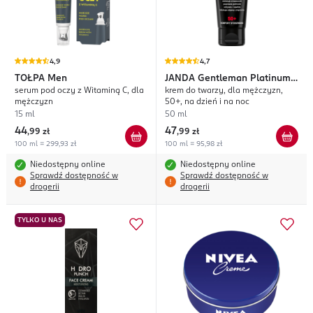
4,9
4,7
TOŁPA
Men
JANDA
Gentleman Platinum
serum pod oczy z Witaminą C, dla
krem do twarzy, dla mężczyzn,
Carrier
mężczyzn
50+, na dzień i na noc
15 ml
50 ml
44
47
,
99 zł
,
99 zł
100 ml = 299,93 zł
100 ml = 95,98 zł
Niedostępny online
Niedostępny online
Sprawdź dostępność w
Sprawdź dostępność w
drogerii
drogerii
TYLKO U NAS