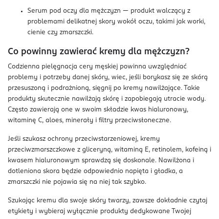
Serum pod oczy dla mężczyzn — produkt walczący z
problemami delikatnej skory wokół oczu, takimi jak worki,
cienie czy zmarszczki.
Co powinny zawierać kremy dla mężczyzn?
Codzienna pielęgnacja cery męskiej powinna uwzględniać
problemy i potrzeby danej skóry, wiec, jeśli borykasz się ze skórą
przesuszoną i podrażnioną, sięgnij po kremy nawilżające. Takie
produkty skutecznie nawilżają skórę i zapobiegają utracie wody.
Często zawierają one w swoim składzie kwas hialuronowy,
witaminę C, aloes, minerały i filtry przeciwsłoneczne.
Jeśli szukasz ochrony przeciwstarzeniowej, kremy
przeciwzmarszczkowe z gliceryną, witaminą E, retinolem, kofeiną i
kwasem hialuronowym sprawdzą się doskonale. Nawilżona i
dotleniona skora będzie odpowiednio napięta i gładka, a
zmarszczki nie pojawia się na niej tak szybko.
Szukając kremu dla swoje skóry twarzy, zawsze dokładnie czytaj
etykiety i wybieraj wyłącznie produkty dedykowane Twojej