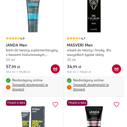
4,9
4,7
JANDA
Men
MASVERI
Men
krem do twarzy suplementacyjny
olejek do twarzy i brody, dla
z kwasem hialuronowym,
wszystkich typów skóry
nawilżający, rewitalizujący,
50 ml
30 ml
przeciwstarzeniowy, na dzień i na
57
34
,
99 zł
,
99 zł
noc
100 ml = 115,98 zł
100 ml = 116,63 zł
Niedostępny online
Niedostępny online
Sprawdź dostępność w
Sprawdź dostępność w
drogerii
drogerii
TYLKO U NAS
TYLKO U NAS