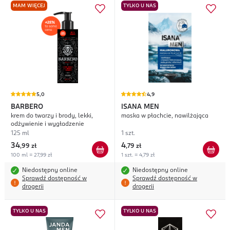
MAM WIĘCEJ
TYLKO U NAS
5,0
4,9
BARBERO
ISANA MEN
krem do twarzy i brody, lekki,
maska w płachcie, nawilżająca
odżywienie i wygładzenie
125 ml
1 szt.
34
4
,
99 zł
,
79 zł
100 ml = 27,99 zł
1 szt. = 4,79 zł
Niedostępny online
Niedostępny online
Sprawdź dostępność w
Sprawdź dostępność w
drogerii
drogerii
TYLKO U NAS
TYLKO U NAS