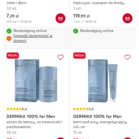
ciała i dłoni
mężczyzn, szampon do brody
100ml + balsam do brody 100ml +
50 ml
1 szt.
olejek do brody 30ml
7
119
,
29 zł
,
99 zł
100 ml = 14,58 zł
1 szt. = 119,99 zł
Niedostępny online
Niedostępny online
Sprawdź dostępność w
drogerii
MEGA!
MEGA!
5,0
5,0
DERMIKA
100% for Men
DERMIKA
100% for Men
serum do twarzy, na zmarszczki i
krem pod oczy, energetyzujący,
przebarwienia
roll-on
30 ml
15 ml