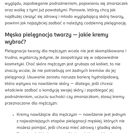
wyglądu, zapobieganie podrażnieniom, pojawianiu się zmarszczek
oraz walkę z tymi już powstałymi. Panowie, którzy chcą jak
najdłużej cieszyć się zdrową i młodo wyglądającą skórą twarzy,
powinni jak najszybciej zadbać o należytą codzienną pielęgnację.
Męska pielęgnacja twarzy — jakie kremy
wybrać?
Pielęgnacja twarzy dla mężczyzn wcale nie jest skomplikowana i
trudna, wystarczy jedynie, że zaopatrzysz się w odpowiednie
kosmetyki. Choć skóra mężczyzn jest grubsza od kobiet, to nie
znaczy wcale, że nie potrzebują oni żadnych kremów do jej
pielęgnacji. Usuwanie zarostu narusza barierę hydrolipidową,
która wpływa na nawilżenie skóry — dlatego, jeśli chcesz
właściwie zadbać o kondycję swojej skóry i zapobiegać jej
podrażnieniom, uczuciu suchości czy zmarszczkom, stosuj kremy
przeznaczone dla mężczyzn:
Kremy nawilżajcie dla mężczyzn — nawilżanie jest jednym
z najważniejszych etapów pielęgnacji męskiej, których nie
możesz pomijać, jeśli chcesz mieć zdrową i gładką skórę.