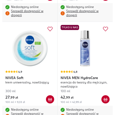
Niedostępny online
Niedostępny online
Sprawdź dostępność w
Sprawdź dostępność w
drogerii
drogerii
TYLKO U NAS
4,9
4,8
NIVEA
Soft
NIVEA MEN
HydroCare
krem uniwersalny, nawilżający
esencja do twarzy dla mężczyzn,
nawilżająca
300 ml
100 ml
27
42
,
99 zł
,
99 zł
100 ml = 9,33 zł
100 ml = 42,99 zł
Niedostępny online
Niedostępny online
Sprawdź dostępność w
Sprawdź dostępność w