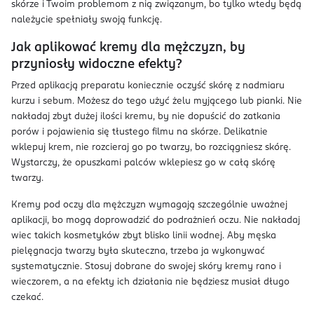
skórze i Twoim problemom z nią związanym, bo tylko wtedy będą
należycie spełniały swoją funkcję.
Jak aplikować kremy dla mężczyzn, by
przyniosły widoczne efekty?
Przed aplikacją preparatu koniecznie oczyść skórę z nadmiaru
kurzu i sebum. Możesz do tego użyć żelu myjącego lub pianki. Nie
nakładaj zbyt dużej ilości kremu, by nie dopuścić do zatkania
porów i pojawienia się tłustego filmu na skórze. Delikatnie
wklepuj krem, nie rozcieraj go po twarzy, bo rozciągniesz skórę.
Wystarczy, że opuszkami palców wklepiesz go w całą skórę
twarzy.
Kremy pod oczy dla mężczyzn wymagają szczególnie uważnej
aplikacji, bo mogą doprowadzić do podrażnień oczu. Nie nakładaj
wiec takich kosmetyków zbyt blisko linii wodnej. Aby męska
pielęgnacja twarzy była skuteczna, trzeba ja wykonywać
systematycznie. Stosuj dobrane do swojej skóry kremy rano i
wieczorem, a na efekty ich działania nie będziesz musiał długo
czekać.