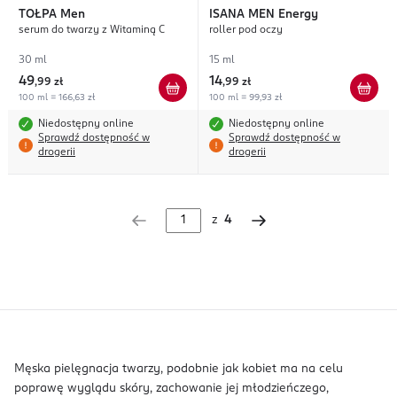
TOŁPA
Men
ISANA MEN
Energy
serum do twarzy z Witaminą C
roller pod oczy
30 ml
15 ml
49
14
,
99 zł
,
99 zł
100 ml = 166,63 zł
100 ml = 99,93 zł
Niedostępny online
Niedostępny online
Sprawdź dostępność w
Sprawdź dostępność w
drogerii
drogerii
z
4
Męska pielęgnacja twarzy, podobnie jak kobiet ma na celu
poprawę wyglądu skóry, zachowanie jej młodzieńczego,