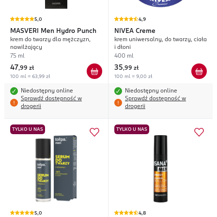
5,0
4,9
MASVERI
Men Hydro Punch
NIVEA
Creme
krem do twarzy dla mężczyzn,
krem uniwersalny, do twarzy, ciała
nawilżający
i dłoni
75 ml
400 ml
47
35
,
99 zł
,
99 zł
100 ml = 63,99 zł
100 ml = 9,00 zł
Niedostępny online
Niedostępny online
Sprawdź dostępność w
Sprawdź dostępność w
drogerii
drogerii
TYLKO U NAS
TYLKO U NAS
5,0
4,8