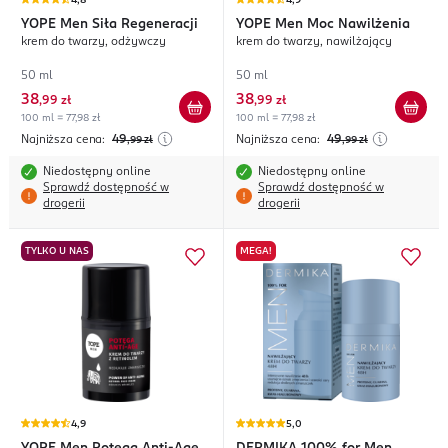
4,8
4,9
YOPE
Men Siła Regeneracji
YOPE
Men Moc Nawilżenia
krem do twarzy, odżywczy
krem do twarzy, nawilżający
50 ml
50 ml
38
38
,
99 zł
,
99 zł
100 ml = 77,98 zł
100 ml = 77,98 zł
Najniższa cena:
49
Najniższa cena:
49
,99
zł
,99
zł
Niedostępny online
Niedostępny online
Sprawdź dostępność w
Sprawdź dostępność w
drogerii
drogerii
TYLKO U NAS
MEGA!
4,9
5,0