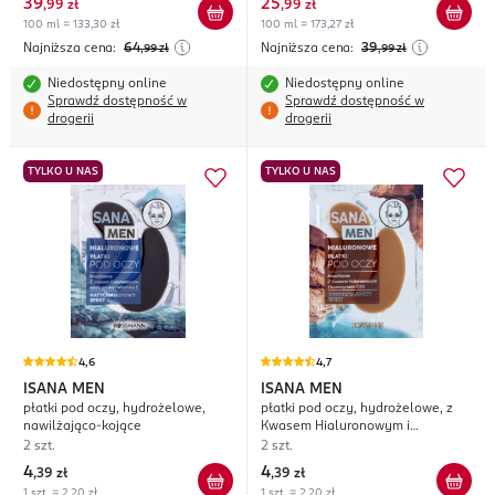
39
25
,
99 zł
,
99 zł
100 ml = 133,30 zł
100 ml = 173,27 zł
Najniższa cena:
64
Najniższa cena:
39
,99
zł
,99
zł
Niedostępny online
Niedostępny online
Sprawdź dostępność w
Sprawdź dostępność w
drogerii
drogerii
TYLKO U NAS
TYLKO U NAS
4,6
4,7
ISANA MEN
ISANA MEN
płatki pod oczy, hydrożelowe,
płatki pod oczy, hydrożelowe, z
nawilżająco-kojące
Kwasem Hialuronowym i
Koenzymem Q10
2 szt.
2 szt.
4
4
,
39 zł
,
39 zł
1 szt. = 2,20 zł
1 szt. = 2,20 zł