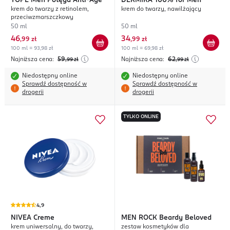
YOPE
Men Potęga Anti-Age
DERMIKA
100% for Men
krem do twarzy z retinolem,
krem do twarzy, nawilżający
przeciwzmarszczkowy
50 ml
50 ml
46
34
,
99 zł
,
99 zł
100 ml = 93,98 zł
100 ml = 69,98 zł
Najniższa cena:
59
Najniższa cena:
62
,99
zł
,99
zł
Niedostępny online
Niedostępny online
Sprawdź dostępność w
Sprawdź dostępność w
drogerii
drogerii
TYLKO ONLINE
4,9
NIVEA
Creme
MEN ROCK
Beardy Beloved
krem uniwersalny, do twarzy,
zestaw kosmetyków dla