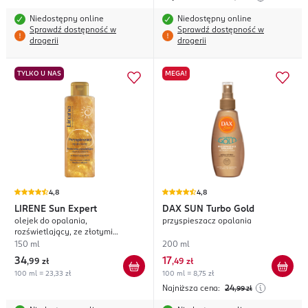
Niedostępny online
Niedostępny online
Sprawdź dostępność w
Sprawdź dostępność w
drogerii
drogerii
TYLKO U NAS
MEGA!
4,8
4,8
LIRENE
Sun Expert
DAX SUN
Turbo Gold
olejek do opalania,
przyspieszacz opalania
rozświetlający, ze złotymi
drobinkami, przyspieszacz
150 ml
200 ml
opalenizny
34
17
,
99 zł
,
49 zł
100 ml = 23,33 zł
100 ml = 8,75 zł
Najniższa cena:
24
,99
zł