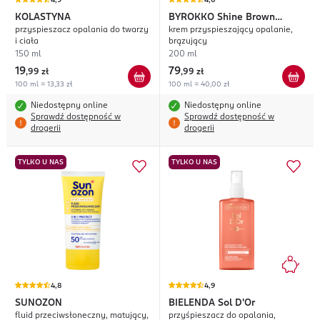
4,9
4,6
KOLASTYNA
BYROKKO
Shine Brown
przyspieszacz opalania do twarzy
krem przyspieszający opalanie,
Chocolate
i ciała
brązujący
150 ml
200 ml
19
79
,
99 zł
,
99 zł
100 ml = 13,33 zł
100 ml = 40,00 zł
Niedostępny online
Niedostępny online
Sprawdź dostępność w
Sprawdź dostępność w
drogerii
drogerii
TYLKO U NAS
TYLKO U NAS
4,8
4,9
SUNOZON
BIELENDA
Sol D'Or
fluid przeciwsłoneczny, matujący,
przyśpieszacz do opalania,