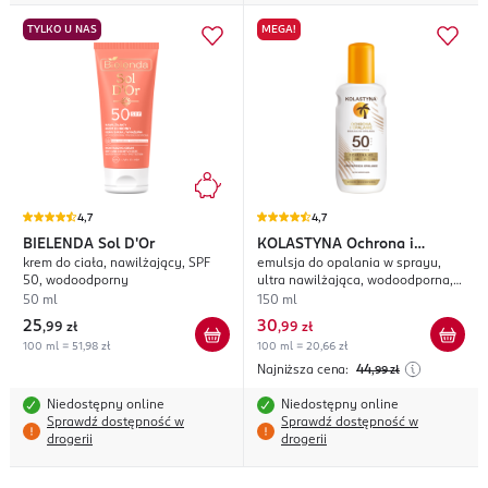
TYLKO U NAS
MEGA!
4,7
4,7
BIELENDA
Sol D'Or
KOLASTYNA
Ochrona i
krem do ciała, nawilżający, SPF
emulsja do opalania w sprayu,
Opalanie
50, wodoodporny
ultra nawilżająca, wodoodporna,
UVA, UVB, VL, IRA, SPF 50;
50 ml
150 ml
25
30
,
99 zł
,
99 zł
100 ml = 51,98 zł
100 ml = 20,66 zł
Najniższa cena:
44
,99
zł
Niedostępny online
Niedostępny online
Sprawdź dostępność w
Sprawdź dostępność w
drogerii
drogerii