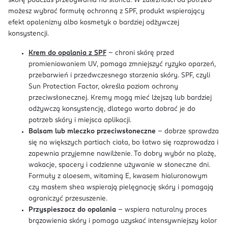
skórę podczas przebywania na słońcu. W zależności od potrzeb
możesz wybrać formułę ochronną z SPF, produkt wspierający
efekt opalenizny albo kosmetyk o bardziej odżywczej
konsystencji.
Krem do opalania z SPF
– chroni skórę przed
promieniowaniem UV, pomaga zmniejszyć ryzyko oparzeń,
przebarwień i przedwczesnego starzenia skóry. SPF, czyli
Sun Protection Factor, określa poziom ochrony
przeciwsłonecznej. Kremy mogą mieć lżejszą lub bardziej
odżywczą konsystencję, dlatego warto dobrać je do
potrzeb skóry i miejsca aplikacji.
Balsam lub mleczko przeciwsłoneczne
– dobrze sprawdza
się na większych partiach ciała, bo łatwo się rozprowadza i
zapewnia przyjemne nawilżenie. To dobry wybór na plażę,
wakacje, spacery i codzienne używanie w słoneczne dni.
Formuły z aloesem, witaminą E, kwasem hialuronowym
czy masłem shea wspierają pielęgnację skóry i pomagają
ograniczyć przesuszenie.
Przyspieszacz do opalania
– wspiera naturalny proces
brązowienia skóry i pomaga uzyskać intensywniejszy kolor