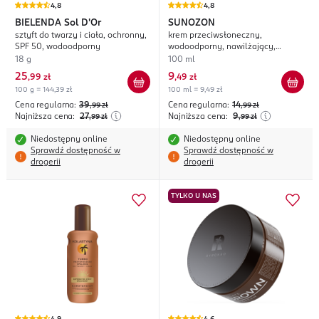
4,8
4,8
BIELENDA
Sol D'Or
SUNOZON
sztyft do twarzy i ciała, ochronny,
krem przeciwsłoneczny,
SPF 50, wodoodporny
wodoodporny, nawilżający,
UVA+UVB, SPF 50;
18 g
100 ml
25
9
,
99 zł
,
49 zł
100 g = 144,39 zł
100 ml = 9,49 zł
Cena regularna:
39
Cena regularna:
14
,99
zł
,99
zł
Najniższa cena:
27
Najniższa cena:
9
,99
zł
,99
zł
Niedostępny online
Niedostępny online
Sprawdź dostępność w
Sprawdź dostępność w
drogerii
drogerii
TYLKO U NAS