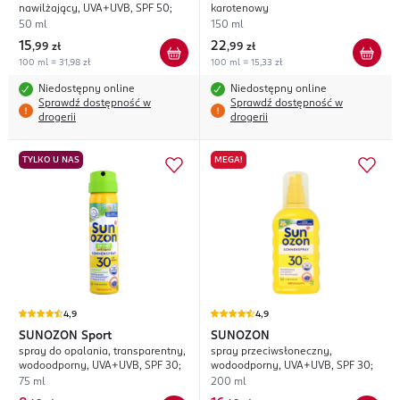
nawilżający, UVA+UVB, SPF 50;
karotenowy
50 ml
150 ml
15
22
,
99 zł
,
99 zł
100 ml = 31,98 zł
100 ml = 15,33 zł
Niedostępny online
Niedostępny online
Sprawdź dostępność w
Sprawdź dostępność w
drogerii
drogerii
TYLKO U NAS
MEGA!
4,9
4,9
SUNOZON
Sport
SUNOZON
spray do opalania, transparentny,
spray przeciwsłoneczny,
wodoodporny, UVA+UVB, SPF 30;
wodoodporny, UVA+UVB, SPF 30;
75 ml
200 ml