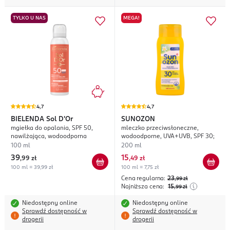
TYLKO U NAS
MEGA!
4,7
4,7
BIELENDA
Sol D'Or
SUNOZON
mgiełka do opalania, SPF 50,
mleczko przeciwsłoneczne,
nawilżająca, wodoodporna
wodoodporne, UVA+UVB, SPF 30;
100 ml
200 ml
39
15
,
99 zł
,
49 zł
100 ml = 39,99 zł
100 ml = 7,75 zł
Cena regularna:
23
,99
zł
Najniższa cena:
15
,99
zł
Niedostępny online
Niedostępny online
Sprawdź dostępność w
Sprawdź dostępność w
drogerii
drogerii