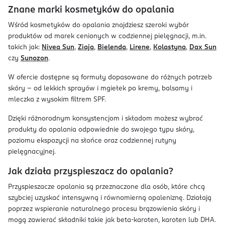
Znane marki kosmetyków do opalania
Wśród kosmetyków do opalania znajdziesz szeroki wybór
produktów od marek cenionych w codziennej pielęgnacji, m.in.
takich jak:
Nivea Sun
,
Ziaja
,
Bielenda
,
Lirene
,
Kolastyna
,
Dax Sun
czy
Sunozon
.
W ofercie dostępne są formuły dopasowane do różnych potrzeb
skóry – od lekkich sprayów i mgiełek po kremy, balsamy i
mleczka z wysokim filtrem SPF.
Dzięki różnorodnym konsystencjom i składom możesz wybrać
produkty do opalania odpowiednie do swojego typu skóry,
poziomu ekspozycji na słońce oraz codziennej rutyny
pielęgnacyjnej.
Jak działa przyspieszacz do opalania?
Przyspieszacze opalania są przeznaczone dla osób, które chcą
szybciej uzyskać intensywną i równomierną opaleniznę. Działają
poprzez wspieranie naturalnego procesu brązowienia skóry i
mogą zawierać składniki takie jak beta-karoten, karoten lub DHA.