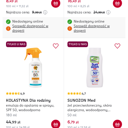
8
16
,
49 zł
,
49 zł
100 ml = 11,32 zł
100 ml = 8,25 zł
Najniższa cena:
9
Najniższa cena:
24
,99
zł
,99
zł
Niedostępny online
Niedostępny online
Sprawdź dostępność w
Sprawdź dostępność w
drogerii
drogerii
TYLKO U NAS
TYLKO U NAS
4,9
4,7
KOLASTYNA
Dla rodziny
SUNOZON
Med
emulsja do opalania w sprayu,
żel przeciwsłoneczny, skóra
SPF 50, wodoodporna
alergiczna, wodoodporny,
UVA+UVB, SPF 50
180 ml
50 ml
44
6
,
99 zł
,
79 zł
100 ml = 24,99 zł
100 ml = 13,58 zł