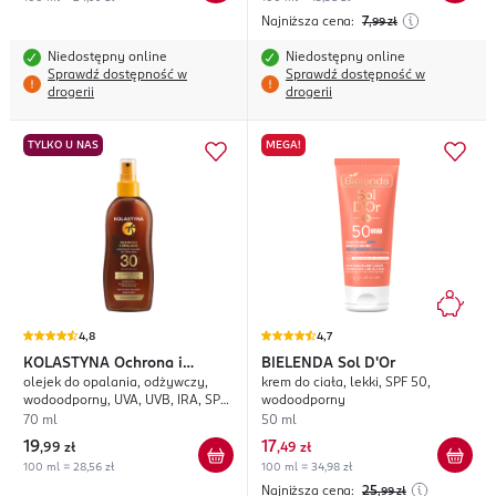
Najniższa cena:
7
,99
zł
Niedostępny online
Niedostępny online
Sprawdź dostępność w
Sprawdź dostępność w
drogerii
drogerii
TYLKO U NAS
MEGA!
4,8
4,7
KOLASTYNA
Ochrona i
BIELENDA
Sol D'Or
olejek do opalania, odżywczy,
krem do ciała, lekki, SPF 50,
Opalanie
wodoodporny, UVA, UVB, IRA, SPF
wodoodporny
30
70 ml
50 ml
19
17
,
99 zł
,
49 zł
100 ml = 28,56 zł
100 ml = 34,98 zł
Najniższa cena:
25
,99
zł