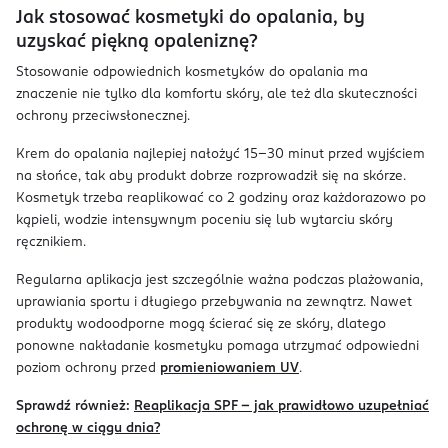
Jak stosować kosmetyki do opalania, by
uzyskać piękną opaleniznę?
Stosowanie odpowiednich kosmetyków do opalania ma
znaczenie nie tylko dla komfortu skóry, ale też dla skuteczności
ochrony przeciwsłonecznej.
Krem do opalania najlepiej nałożyć 15–30 minut przed wyjściem
na słońce, tak aby produkt dobrze rozprowadził się na skórze.
Kosmetyk trzeba reaplikować co 2 godziny oraz każdorazowo po
kąpieli, wodzie intensywnym poceniu się lub wytarciu skóry
ręcznikiem.
Regularna aplikacja jest szczególnie ważna podczas plażowania,
uprawiania sportu i długiego przebywania na zewnątrz. Nawet
produkty wodoodporne mogą ścierać się ze skóry, dlatego
ponowne nakładanie kosmetyku pomaga utrzymać odpowiedni
poziom ochrony przed
promieniowaniem UV
.
Sprawdź również:
Reaplikacja SPF – jak prawidłowo uzupełniać
ochronę w ciągu dnia?