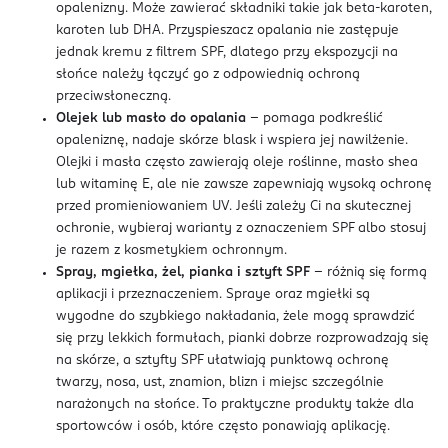
opalenizny. Może zawierać składniki takie jak beta-karoten,
karoten lub DHA. Przyspieszacz opalania nie zastępuje
jednak kremu z filtrem SPF, dlatego przy ekspozycji na
słońce należy łączyć go z odpowiednią ochroną
przeciwsłoneczną.
Olejek lub masło do opalania
– pomaga podkreślić
opaleniznę, nadaje skórze blask i wspiera jej nawilżenie.
Olejki i masła często zawierają oleje roślinne, masło shea
lub witaminę E, ale nie zawsze zapewniają wysoką ochronę
przed promieniowaniem UV. Jeśli zależy Ci na skutecznej
ochronie, wybieraj warianty z oznaczeniem SPF albo stosuj
je razem z kosmetykiem ochronnym.
Spray, mgiełka, żel, pianka i sztyft SPF
– różnią się formą
aplikacji i przeznaczeniem. Spraye oraz mgiełki są
wygodne do szybkiego nakładania, żele mogą sprawdzić
się przy lekkich formułach, pianki dobrze rozprowadzają się
na skórze, a sztyfty SPF ułatwiają punktową ochronę
twarzy, nosa, ust, znamion, blizn i miejsc szczególnie
narażonych na słońce. To praktyczne produkty także dla
sportowców i osób, które często ponawiają aplikację.