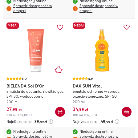
Niedostępny online
Niedostępny online
Sprawdź dostępność w
Sprawdź dostępność w
drogerii
drogerii
MEGA!
MEGA!
5,0
4,9
BIELENDA
Sol D'Or
DAX SUN
Vital
emulsja do opalania, nawilżająca,
emulsja ochronna w sprayu,
SPF 30, wodoodporna
przeciwsłoneczna, SPF 50;
200 ml
200 ml
27
34
,
99 zł
,
99 zł
100 ml = 14,00 zł
100 ml = 17,50 zł
Najniższa cena:
39
Najniższa cena:
49
,99
zł
,99
zł
Niedostępny online
Niedostępny online
Sprawdź dostępność w
Sprawdź dostępność w