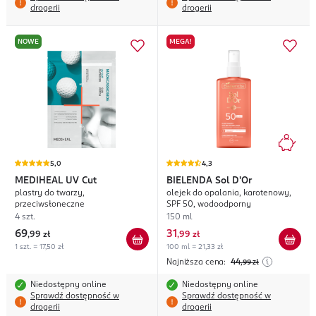
drogerii
drogerii
NOWE
MEGA!
5,0
4,3
MEDIHEAL
UV Cut
BIELENDA
Sol D'Or
plastry do twarzy,
olejek do opalania, karotenowy,
przeciwsłoneczne
SPF 50, wodoodporny
4 szt.
150 ml
69
31
,
99 zł
,
99 zł
1 szt. = 17,50 zł
100 ml = 21,33 zł
Najniższa cena:
44
,99
zł
Niedostępny online
Niedostępny online
Sprawdź dostępność w
Sprawdź dostępność w
drogerii
drogerii