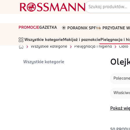
PROMOCJE
GAZETKA
☀️ PORADNIK SPF
🧑🏻‍🍳 PRZYDATNE
Wszystkie kategorie
Makijaż i paznokcie
Pielęgnacja i h
Wszystkie kategorie
Pielęgnacja i higiena
Ciało
Olejk
Wszystkie kategorie
Polecan
Właściwo
Pokaż wię
50
PROD