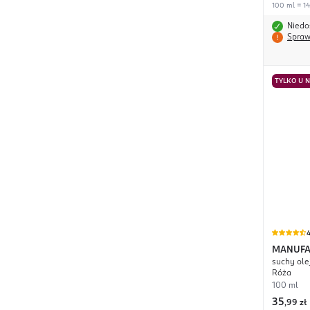
100 ml = 14
Niedo
Spraw
TYLKO U 
4
MANUFA
suchy olej
Waniliow
Róża
100 ml
35
,
99 zł