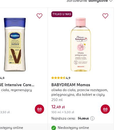
Sortowanie
domyślnie
TYLKO U NAS
4,8
4,9
NE
Intensive Care
BABYDREAM
Mamas
 ciała, regenerujący
oliwka do ciała, przeciw rozstępom,
 Restore
pielęgnacyjna, dla kobiet w ciąży
250 ml
12
,
49 zł
3,50 zł
100 ml = 5,00 zł
Najniższa cena:
14
,99
zł
ostępny online
Niedostępny online