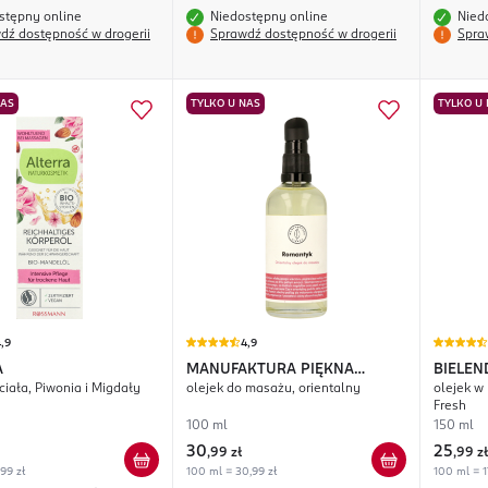
stępny online
Niedostępny online
Nied
dź dostępność w drogerii
Sprawdź dostępność w drogerii
Spra
NAS
TYLKO U NAS
TYLKO U
,9
4,9
A
MANUFAKTURA PIĘKNA
BIELEN
ciała, Piwonia i Migdały
olejek do masażu, orientalny
olejek w 
Romantyk
Water
Fresh
100 ml
150 ml
30
25
,
99 zł
,
99 zł
,99 zł
100 ml = 30,99 zł
100 ml = 1