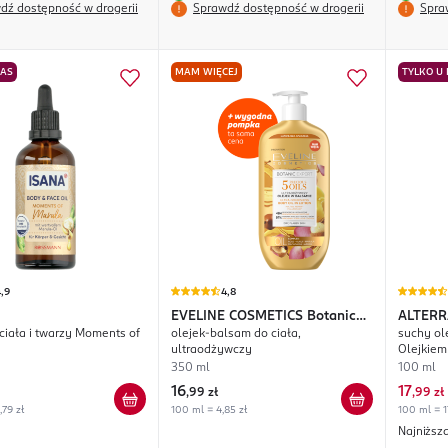
dź dostępność w drogerii
Sprawdź dostępność w drogerii
Spra
NAS
MAM WIĘCEJ
TYLKO U
,9
4,8
EVELINE COSMETICS
Botanic
ALTERR
 ciała i twarzy Moments of
olejek-balsam do ciała,
suchy ol
Expert
ultraodżywczy
Olejkie
350 ml
100 ml
16
17
,
99 zł
,
99 zł
,79 zł
100 ml = 4,85 zł
100 ml = 1
Najniższ