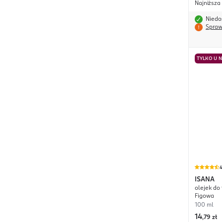
Najniższa
Niedo
Spraw
TYLKO U 
4
ISANA
olejek do 
Figowa
100 ml
14
,
79 zł