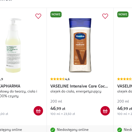
NOWE
NOWE
,9
4,6
CAPHARMA
VASELINE
Intensive Care Cocoa
VASELI
łowy do twarzy, ciała i
olejek do ciała, energetyzujący
olejek do
Radiant
Coconut
100% czysty
200 ml
200 ml
46
46
,
99 zł
,
99 zł
,00 zł
100 ml = 23,50 zł
100 ml = 2
stępny online
Niedostępny online
Nied