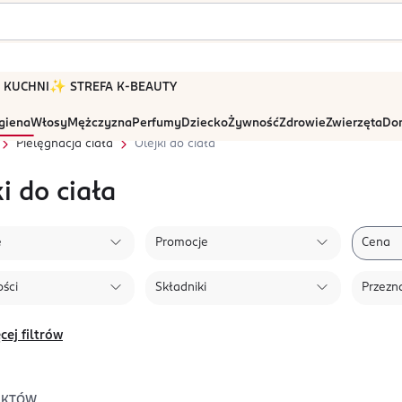
 W KUCHNI
✨ STREFA K-BEAUTY
igiena
Włosy
Mężczyzna
Perfumy
Dziecko
Żywność
Zdrowie
Zwierzęta
Dom
Pielęgnacja ciała
Olejki do ciała
i do ciała
e
Promocje
Cena
ści
Składniki
Przezn
cej filtrów
UKTÓW