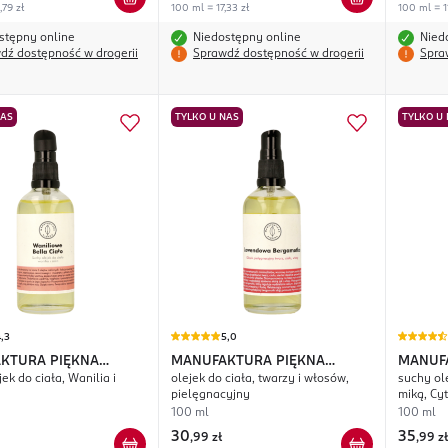
,79 zł
100 ml = 17,33 zł
100 ml = 1
stępny online
Niedostępny online
Nied
dź dostępność w drogerii
Sprawdź dostępność w drogerii
Spra
NAS
TYLKO U NAS
TYLKO U
,3
5,0
KTURA PIĘKNA
MANUFAKTURA PIĘKNA
MANUF
ek do ciała, Wanilia i
olejek do ciała, twarzy i włosów,
suchy ol
e Bella Ciało
Lawendowa Bergamotka
Rozświe
pielęgnacyjny
miką, Cy
100 ml
100 ml
30
35
,
99 zł
,
99 zł