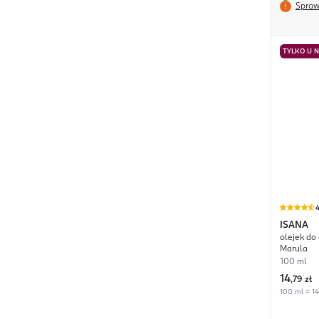
Spraw
TYLKO U 
4
ISANA
olejek do
Marula
100 ml
14
,
79 zł
100 ml = 14