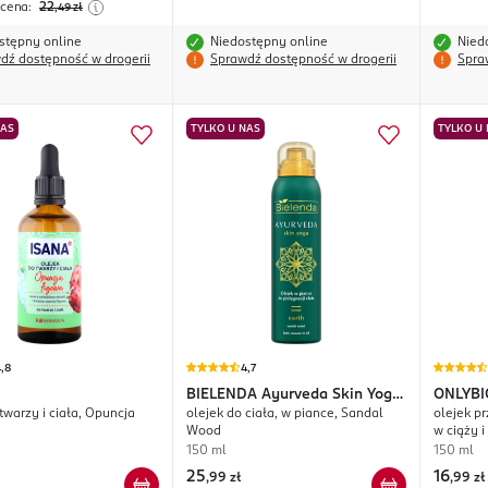
 cena:
22
,49
zł
stępny online
Niedostępny online
Nied
dź dostępność w drogerii
Sprawdź dostępność w drogerii
Spra
NAS
TYLKO U NAS
TYLKO U
,8
4,7
BIELENDA
Ayurveda Skin Yoga
ONLYBI
twarzy i ciała, Opuncja
olejek do ciała, w piance, Sandal
olejek p
Earth
Wood
w ciąży i
150 ml
150 ml
25
16
,
99 zł
,
99 zł