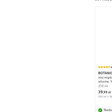
4
BOTANI
olej migda
włosów, 
250 ml
39
,
99 zł
100 ml = 16
Niedo