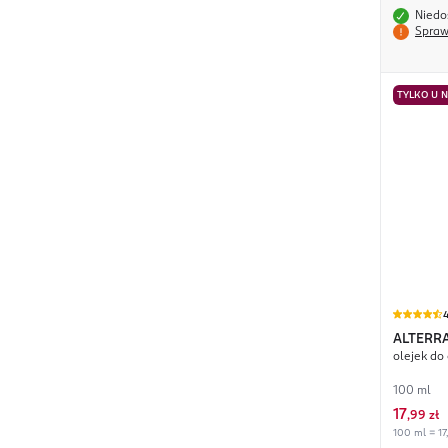
Niedo
Spraw
TYLKO U 
4
ALTERR
olejek do 
100 ml
17
,
99 zł
100 ml = 17