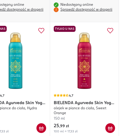
ostępny online
Niedostępny online
wdź dostępność w drogerii
Sprawdź dostępność w drogerii
 NAS
TYLKO U NAS
4,7
4,7
DA
Ayurveda Skin Yoga
BIELENDA
Ayurveda Skin Yoga
piance do ciała, Hydra
olejek w piance do ciała, Sweet
Fire
Orange
150 ml
25
,
99 zł
7,33 zł
100 ml = 17,33 zł