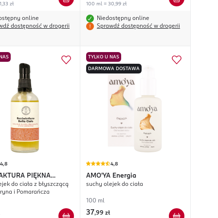
1,33 zł
100 ml = 30,99 zł
ostępny online
Niedostępny online
wdź dostępność w drogerii
Sprawdź dostępność w drogerii
 NAS
TYLKO U NAS
DARMOWA DOSTAWA
4,8
4,8
AKTURA PIĘKNA
AMO'YA
Energia
ejek do ciała z błyszczącą
suchy olejek do ciała
tlone Bella Ciało
tryna i Pomarańcza
100 ml
37
,
99 zł