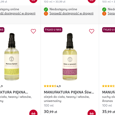
,99 zł
100 ml = 30,99 zł
100 ml = 3
stępny online
Niedostępny online
Nied
dź dostępność w drogerii
Sprawdź dostępność w drogerii
Spra
NAS
TYLKO U NAS
TYLKO U
,9
4,9
KTURA PIĘKNA
MANUFAKTURA PIĘKNA
Śliwka
MANUF
ciała, twarzy i włosów,
olejek do ciała, twarzy i włosów,
suchy ole
 Cytryna
w Cynamonie
Tropika
lny
uniwersalny
Ananas
100 ml
100 ml
30
35
,
99 zł
,
99 zł