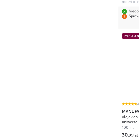
100 ml = 35
Niedo
Spraw
TYLKO U 
4
MANUFA
olejek do 
Miętowa
uniwersa
100 ml
30
,
99 zł