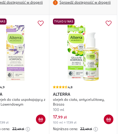
wdź dostępność w drogerii
Sprawdź dostępność w drogerii
 NAS
TYLKO U NAS
4,9
4,8
A
ALTERRA
ejek do ciała uspokajający z
olejek do ciała, antycelulitowy,
m Lawendowym
Brzoza
100 ml
17
,
99 zł
7,99 zł
100 ml = 17,99 zł
a cena:
22
Najniższa cena:
22
,49
zł
,49
zł