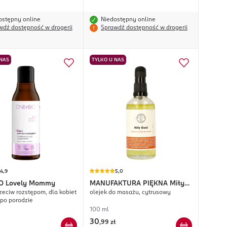
ostępny online
Niedostępny online
wdź dostępność w drogerii
Sprawdź dostępność w drogerii
 NAS
TYLKO U NAS
4,9
5,0
O
Lovely Mommy
MANUFAKTURA PIĘKNA
Miły
rzeciw rozstępom, dla kobiet
olejek do masażu, cytrusowy
Gość
 po porodzie
100 ml
30
,
99 zł