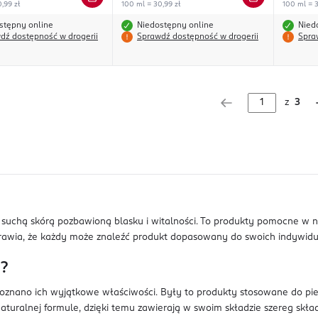
,99 zł
100 ml = 30,99 zł
100 ml = 3
stępny online
Niedostępny online
Nied
dź dostępność w drogerii
Sprawdź dostępność w drogerii
Spra
z
3
 z suchą skórą pozbawioną blasku i witalności. To produkty pomocne w 
rawia, że każdy może znaleźć produkt dopasowany do swoich indywidua
a?
 poznano ich wyjątkowe właściwości. Były to produkty stosowane do pi
naturalnej formule, dzięki temu zawierają w swoim składzie szereg skła