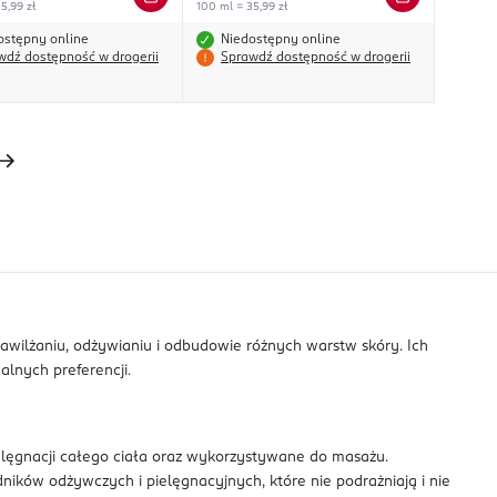
5,99 zł
100 ml = 35,99 zł
ostępny online
Niedostępny online
wdź dostępność w drogerii
Sprawdź dostępność w drogerii
nawilżaniu, odżywianiu i odbudowie różnych warstw skóry. Ich
lnych preferencji.
elęgnacji całego ciała oraz wykorzystywane do masażu.
dników odżywczych i pielęgnacyjnych, które nie podrażniają i nie