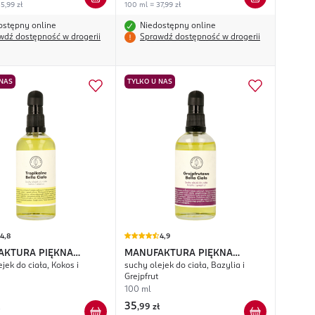
5,99 zł
100 ml = 37,99 zł
ostępny online
Niedostępny online
wdź dostępność w drogerii
Sprawdź dostępność w drogerii
 NAS
TYLKO U NAS
4,8
4,9
AKTURA PIĘKNA
MANUFAKTURA PIĘKNA
jek do ciała, Kokos i
suchy olejek do ciała, Bazylia i
lne Bella Ciało
Grejpfrutowe Bella Ciało
Grejpfrut
100 ml
35
,
99 zł