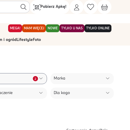
Pobierz Apkę!
MEGA!
MAM WIĘCEJ
NOWE
TYLKO U NAS
TYLKO ONLINE
 i ogród
Lifestyle
Foto
Marka
2
aczenie
Dla kogo