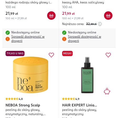
każdego rodzaju skóry głowy i
kwasy AHA, kwas salicylowy
włosów, oczyszczający
100 ml
100 ml
21
21
,
99 zł
,
99 zł
100 ml = 21,99 zł
100 ml = 21,99 zł
Najniższa cena:
32
,99
zł
Niedostępny online
Niedostępny online
Sprawdź dostępność w
Sprawdź dostępność w
drogerii
drogerii
TYLKO U NAS
MEGA!
4,8
4,9
NEBOA
Strong Scalp
HAIR EXPERT
Linia
peeling do skóry głowy,
peeling do skóry głowy,
Profesjonalna
enzymatyczny, naturalny,
enzymatyczny