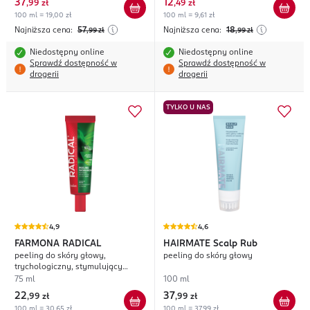
37
12
,
99 zł
,
49 zł
100 ml = 19,00 zł
100 ml = 9,61 zł
Najniższa cena:
57
Najniższa cena:
18
,99
zł
,99
zł
Niedostępny online
Niedostępny online
Sprawdź dostępność w
Sprawdź dostępność w
drogerii
drogerii
TYLKO U NAS
4,9
4,6
FARMONA RADICAL
HAIRMATE
Scalp Rub
peeling do skóry głowy,
peeling do skóry głowy
trychologiczny, stymulujący
wzrost włosów, z argininą
75 ml
100 ml
22
37
,
99 zł
,
99 zł
100 ml = 30,65 zł
100 ml = 37,99 zł