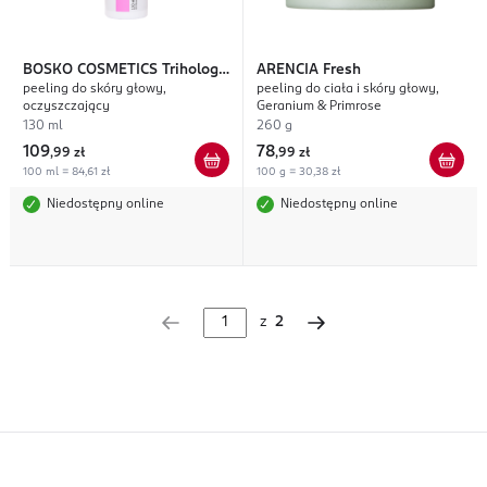
BOSKO COSMETICS
Trihology
ARENCIA
Fresh
peeling do skóry głowy,
peeling do ciała i skóry głowy,
Line
oczyszczający
Geranium & Primrose
130 ml
260 g
109
78
,
99 zł
,
99 zł
100 ml = 84,61 zł
100 g = 30,38 zł
Niedostępny online
Niedostępny online
z
2