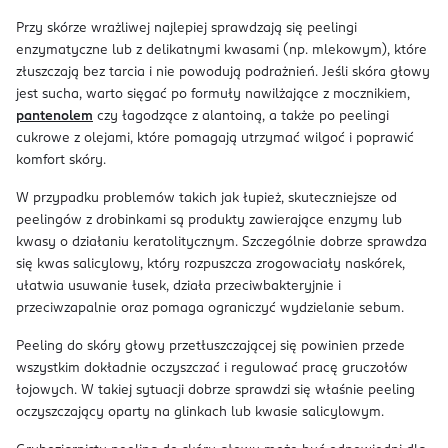
Przy skórze wrażliwej najlepiej sprawdzają się peelingi
enzymatyczne lub z delikatnymi kwasami (np. mlekowym), które
złuszczają bez tarcia i nie powodują podrażnień. Jeśli skóra głowy
jest sucha, warto sięgać po formuły nawilżające z mocznikiem,
pantenolem
czy łagodzące z alantoiną, a także po peelingi
cukrowe z olejami, które pomagają utrzymać wilgoć i poprawić
komfort skóry.
W przypadku problemów takich jak łupież, skuteczniejsze od
peelingów z drobinkami są produkty zawierające enzymy lub
kwasy o działaniu keratolitycznym. Szczególnie dobrze sprawdza
się kwas salicylowy, który rozpuszcza zrogowaciały naskórek,
ułatwia usuwanie łusek, działa przeciwbakteryjnie i
przeciwzapalnie oraz pomaga ograniczyć wydzielanie sebum.
Peeling do skóry głowy przetłuszczającej się powinien przede
wszystkim dokładnie oczyszczać i regulować pracę gruczołów
łojowych. W takiej sytuacji dobrze sprawdzi się właśnie peeling
oczyszczający oparty na glinkach lub kwasie salicylowym.