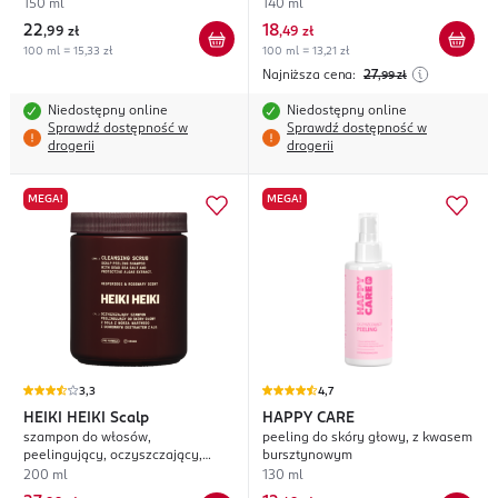
oczyszczenie i regeneracja
150 ml
140 ml
22
18
,
99 zł
,
49 zł
100 ml = 15,33 zł
100 ml = 13,21 zł
Najniższa cena:
27
,99
zł
Niedostępny online
Niedostępny online
Sprawdź dostępność w
Sprawdź dostępność w
drogerii
drogerii
MEGA!
MEGA!
3,3
4,7
HEIKI HEIKI
Scalp
HAPPY CARE
szampon do włosów,
peeling do skóry głowy, z kwasem
peelingujący, oczyszczający,
bursztynowym
Hesperidee & Rosemary
200 ml
130 ml