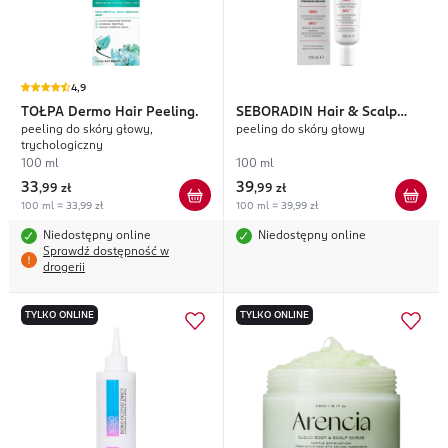
4,9
TOŁPA
Dermo Hair Peeling.
SEBORADIN
Hair & Scalp
peeling do skóry głowy,
peeling do skóry głowy
Care
trychologiczny
100 ml
100 ml
33
39
,
99 zł
,
99 zł
100 ml = 33,99 zł
100 ml = 39,99 zł
Niedostępny online
Niedostępny online
Sprawdź dostępność w
drogerii
TYLKO ONLINE
TYLKO ONLINE