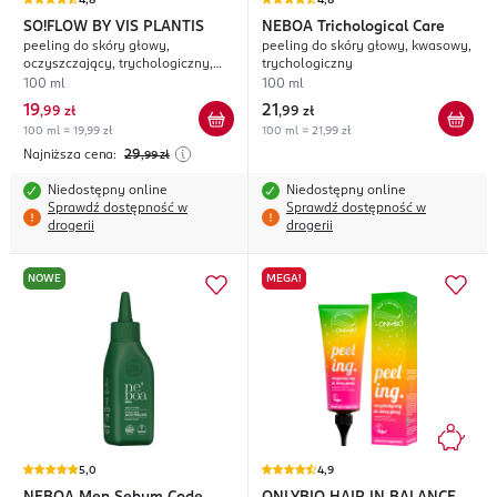
4,8
4,8
SO!FLOW BY VIS PLANTIS
NEBOA
Trichological Care
peeling do skóry głowy,
peeling do skóry głowy, kwasowy,
oczyszczający, trychologiczny,
trychologiczny
każdy rodzaj włosów, zapach
100 ml
100 ml
orzeźwiającego koktajlu
19
21
,
99 zł
,
99 zł
tropikalnego
100 ml = 19,99 zł
100 ml = 21,99 zł
Najniższa cena:
29
,99
zł
Niedostępny online
Niedostępny online
Sprawdź dostępność w
Sprawdź dostępność w
drogerii
drogerii
NOWE
MEGA!
5,0
4,9