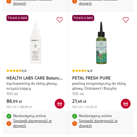
drogerii
drogerii
TYLKO U NAS
TYLKO U NAS
5,0
4,9
HEALTH LABS CARE
Balance
PETAL FRESH PURE
trychopeeling do skóry głowy,
peeling enzymatyczny do skóry
On
oczyszczający
głowy, Ostropest i Bazylia
100 ml
100 ml
86
21
,
99 zł
,
49 zł
100 ml = 86,99 zł
100 ml = 21,49 zł
Niedostępny online
Niedostępny online
Sprawdź dostępność w
Sprawdź dostępność w
drogerii
drogerii