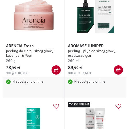
ARENCIA
Fresh
AROMASE
JUNIPER
peeling do ciała i skóry głowy,
peeling - płyn do skóry głowy,
Lavender & Pear
oczyszczający
260 g
260 ml
78
89
,
99 zł
,
99 zł
100 g = 30,38 zł
100 ml = 34,61 zł
Niedostępny online
Niedostępny online
TYLKO ONLINE