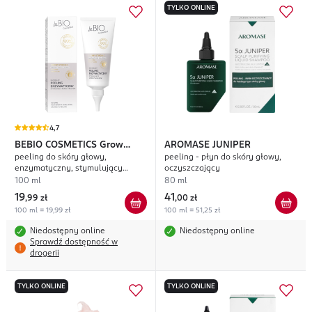
TYLKO ONLINE
4,7
BEBIO COSMETICS
Grow
AROMASE
JUNIPER
peeling do skóry głowy,
peeling - płyn do skóry głowy,
Strong
enzymatyczny, stymulujący
oczyszczający
wzrost włosów
100 ml
80 ml
19
41
,
99 zł
,
00 zł
100 ml = 19,99 zł
100 ml = 51,25 zł
Niedostępny online
Niedostępny online
Sprawdź dostępność w
drogerii
TYLKO ONLINE
TYLKO ONLINE