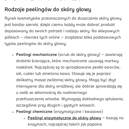
Rodzaje peelingów do skóry głowy
Rynek kosmetyków przeznaczonych do złuszczania skóry głowy
jest bardzo szeroki, dzięki czemu każdy może dobrać produkt
dopasowany do swoich potrzeb i rodzaju skóry. Na sklepowych
półkach – również tych online – znajdziesz kilka podstawowych
typów peelingów do skóry głowy:
Peelingi mechaniczne
(scrub do skóry głowy) – zawierają
drobinki ścierające, które mechanicznie usuwają martwy
naskórek. Najczęściej są to sproszkowane pestki owoców,
sól, cukier lub zmielona kawa. Stosuje się je poprzez
delikatny masaż zwilżonej skóry głowy. Mogą być zbyt
intensywne dla skóry wrażliwej, ale dobrze sprawdzają się
u osób ze skłonnością do nadmiernego
przetłuszczania włosów. Wymagają dokładnego spłukania,
szczególnie przy długich i gęstych włosach.
Peelingi chemiczne
(enzymatyczne i kwasowe)
Peelingi enzymatyczne do skóry głowy
– bazują na
enzymach, najczęściej takich jak papaina