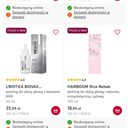
Niedostępny online
Niedostępny online
Sprawdź dostępność w
Sprawdź dostępność w
drogerii
drogerii
TYLKO U NAS
TYLKO U NAS
4,8
4,8
L'BIOTICA BIOVAX
HAIRBOOM
Rice Rehab
peeling do skóry głowy z kwasami
peeling do skóry głowy i włosów,
Trychologic Advanced Detox
AHA
enzymatyczny, ryżowy
50 ml
100 ml
35
18
,
99 zł
,
99 zł
100 ml = 71,98 zł
100 ml = 18,99 zł
Niedostępny online
Niedostępny online
Sprawdź dostępność w
Sprawdź dostępność w