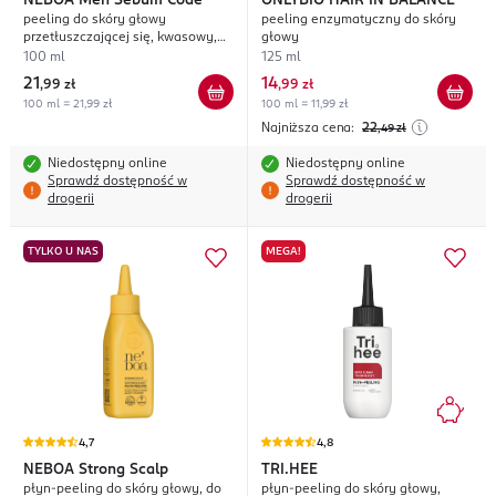
NEBOA
Men Sebum Code
ONLYBIO HAIR IN BALANCE
peeling do skóry głowy
peeling enzymatyczny do skóry
przetłuszczającej się, kwasowy,
głowy
normalizujący
100 ml
125 ml
21
14
,
99 zł
,
99 zł
100 ml = 21,99 zł
100 ml = 11,99 zł
Najniższa cena:
22
,49
zł
Niedostępny online
Niedostępny online
Sprawdź dostępność w
Sprawdź dostępność w
drogerii
drogerii
TYLKO U NAS
MEGA!
4,7
4,8
NEBOA
Strong Scalp
TRI.HEE
płyn-peeling do skóry głowy, do
płyn-peeling do skóry głowy,