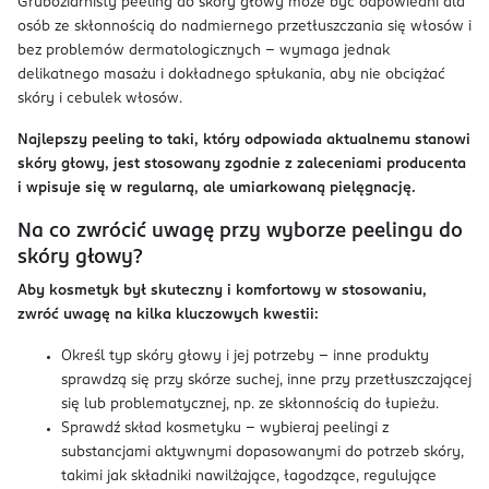
Gruboziarnisty peeling do skóry głowy może być odpowiedni dla
osób ze skłonnością do nadmiernego przetłuszczania się włosów i
bez problemów dermatologicznych – wymaga jednak
delikatnego masażu i dokładnego spłukania, aby nie obciążać
skóry i cebulek włosów.
Najlepszy peeling to taki, który odpowiada aktualnemu stanowi
skóry głowy, jest stosowany zgodnie z zaleceniami producenta
i wpisuje się w regularną, ale umiarkowaną pielęgnację.
Na co zwrócić uwagę przy wyborze peelingu do
skóry głowy?
Aby kosmetyk był skuteczny i komfortowy w stosowaniu,
zwróć uwagę na kilka kluczowych kwestii:
Określ typ skóry głowy i jej potrzeby - inne produkty
sprawdzą się przy skórze suchej, inne przy przetłuszczającej
się lub problematycznej, np. ze skłonnością do łupieżu.
Sprawdź skład kosmetyku - wybieraj peelingi z
substancjami aktywnymi dopasowanymi do potrzeb skóry,
takimi jak składniki nawilżające, łagodzące, regulujące