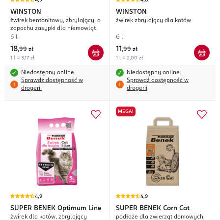
4,9
4,8
WINSTON
WINSTON
żwirek bentonitowy, zbrylający, o
żwirek zbrylający dla kotów
zapachu zasypki dla niemowląt
6 l
6 l
18
11
,
99 zł
,
99 zł
1 l = 3,17 zł
1 l = 2,00 zł
Niedostępny online
Niedostępny online
Sprawdź dostępność w
Sprawdź dostępność w
drogerii
drogerii
MEGA!
4,9
4,9
SUPER BENEK
Optimum Line
SUPER BENEK
Corn Cat
żwirek dla kotów, zbrylający
podłoże dla zwierząt domowych,