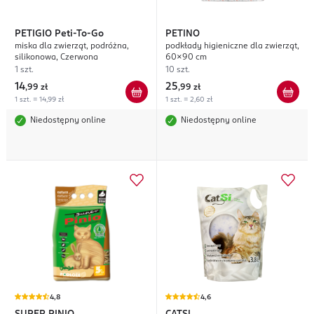
PETIGIO
Peti-To-Go
PETINO
miska dla zwierząt, podróżna,
podkłady higieniczne dla zwierząt,
silikonowa, Czerwona
60x90 cm
1 szt.
10 szt.
14
25
,
99 zł
,
99 zł
1 szt. = 14,99 zł
1 szt. = 2,60 zł
Niedostępny online
Niedostępny online
4,8
4,6