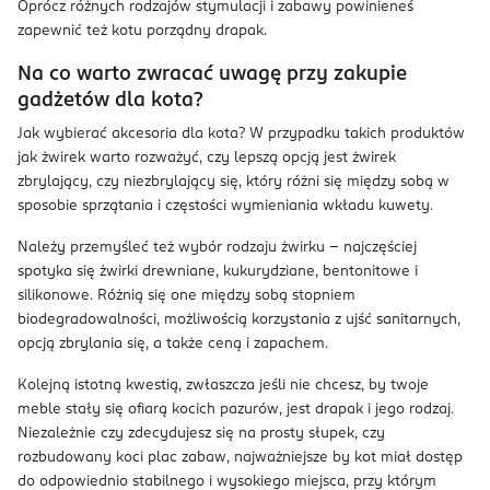
Oprócz różnych rodzajów stymulacji i zabawy powinieneś
zapewnić też kotu porządny drapak.
Na co warto zwracać uwagę przy zakupie
gadżetów dla kota?
Jak wybierać akcesoria dla kota? W przypadku takich produktów
jak żwirek warto rozważyć, czy lepszą opcją jest żwirek
zbrylający, czy niezbrylający się, który różni się między sobą w
sposobie sprzątania i częstości wymieniania wkładu kuwety.
Należy przemyśleć też wybór rodzaju żwirku – najczęściej
spotyka się żwirki drewniane, kukurydziane, bentonitowe i
silikonowe. Różnią się one między sobą stopniem
biodegradowalności, możliwością korzystania z ujść sanitarnych,
opcją zbrylania się, a także ceną i zapachem.
Kolejną istotną kwestią, zwłaszcza jeśli nie chcesz, by twoje
meble stały się ofiarą kocich pazurów, jest drapak i jego rodzaj.
Niezależnie czy zdecydujesz się na prosty słupek, czy
rozbudowany koci plac zabaw, najważniejsze by kot miał dostęp
do odpowiednio stabilnego i wysokiego miejsca, przy którym