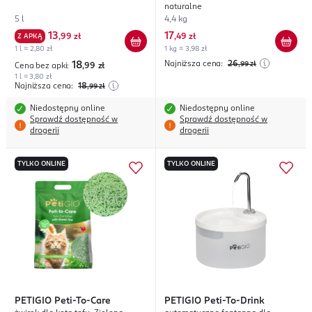
naturalne
5 l
4,4 kg
13
17
Z APKĄ
,
99 zł
,
49 zł
1 l = 2,80 zł
1 kg = 3,98 zł
Najniższa cena:
26
18
,99
zł
Cena bez apki:
,99
zł
1 l = 3,80 zł
Najniższa cena:
18
,99
zł
Niedostępny online
Niedostępny online
Sprawdź dostępność w
Sprawdź dostępność w
drogerii
drogerii
TYLKO ONLINE
TYLKO ONLINE
PETIGIO
Peti-To-Care
PETIGIO
Peti-To-Drink