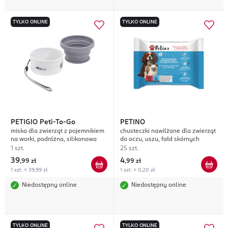
TYLKO ONLINE
TYLKO ONLINE
PETIGIO
Peti-To-Go
PETINO
miska dla zwierząt z pojemnikiem
chusteczki nawilżane dla zwierząt
na worki, podróżna, silikonowa
do oczu, uszu, fałd skórnych
1 szt.
25 szt.
39
4
,
99 zł
,
99 zł
1 szt. = 39,99 zł
1 szt. = 0,20 zł
Niedostępny online
Niedostępny online
TYLKO ONLINE
TYLKO ONLINE