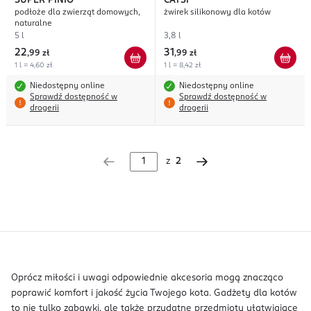
SUPER PINIO
CATSI
podłoże dla zwierząt domowych,
żwirek silikonowy dla kotów
naturalne
5 l
3,8 l
22
31
,
99 zł
,
99 zł
1 l = 4,60 zł
1 l = 8,42 zł
Niedostępny online
Niedostępny online
Sprawdź dostępność w
Sprawdź dostępność w
drogerii
drogerii
z
2
Oprócz miłości i uwagi odpowiednie akcesoria mogą znacząco
poprawić komfort i jakość życia Twojego kota. Gadżety dla kotów
to nie tylko zabawki, ale także przydatne przedmioty ułatwiające