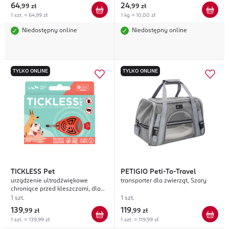
64
24
,
99 zł
,
99 zł
1 szt. = 64,99 zł
1 kg = 10,00 zł
Niedostępny online
Niedostępny online
TYLKO ONLINE
TYLKO ONLINE
TICKLESS
Pet
PETIGIO
Peti-To-Travel
urządzenie ultradźwiękowe
transporter dla zwierząt, Szary
chroniące przed kleszczami, dla
psów i kotów, Orange
1 szt.
1 szt.
139
119
,
99 zł
,
99 zł
1 szt. = 139,99 zł
1 szt. = 119,99 zł