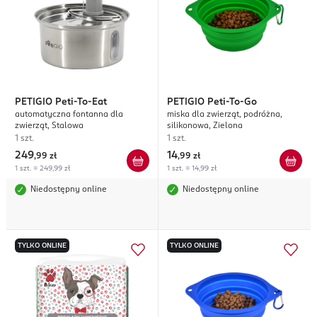
PETIGIO
Peti-To-Eat
PETIGIO
Peti-To-Go
automatyczna fontanna dla
miska dla zwierząt, podróżna,
zwierząt, Stalowa
silikonowa, Zielona
1 szt.
1 szt.
249
14
,
99 zł
,
99 zł
1 szt. = 249,99 zł
1 szt. = 14,99 zł
Niedostępny online
Niedostępny online
TYLKO ONLINE
TYLKO ONLINE