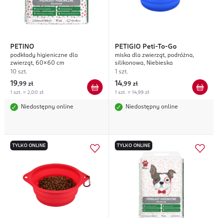
PETINO
PETIGIO
Peti-To-Go
podkłady higieniczne dla
miska dla zwierząt, podróżna,
zwierząt, 60x60 cm
silikonowa, Niebieska
10 szt.
1 szt.
19
14
,
99 zł
,
99 zł
1 szt. = 2,00 zł
1 szt. = 14,99 zł
Niedostępny online
Niedostępny online
TYLKO ONLINE
TYLKO ONLINE