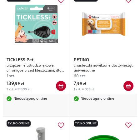
TICKLESS
Pet
PETINO
urządzenie ultradźwiękowe
chusteczki nawilżane dla zwierząt,
chroniące przed kleszczami, dla
uniwersalne
psów i kotów, Black
1 szt.
60 szt.
139
7
,
99 zł
,
99 zł
1 szt. = 139,99 zł
1 szt. = 0,13 zł
Niedostępny online
Niedostępny online
TYLKO ONLINE
TYLKO ONLINE