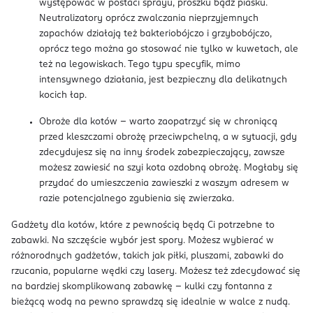
występować w postaci sprayu, proszku bądź piasku.
Neutralizatory oprócz zwalczania nieprzyjemnych
zapachów działają też bakteriobójczo i grzybobójczo,
oprócz tego można go stosować nie tylko w kuwetach, ale
też na legowiskach. Tego typu specyfik, mimo
intensywnego działania, jest bezpieczny dla delikatnych
kocich łap.
Obroże dla kotów – warto zaopatrzyć się w chroniącą
przed kleszczami obrożę przeciwpchelną, a w sytuacji, gdy
zdecydujesz się na inny środek zabezpieczający, zawsze
możesz zawiesić na szyi kota ozdobną obrożę. Mogłaby się
przydać do umieszczenia zawieszki z waszym adresem w
razie potencjalnego zgubienia się zwierzaka.
Gadżety dla kotów, które z pewnością będą Ci potrzebne to
zabawki. Na szczęście wybór jest spory. Możesz wybierać w
różnorodnych gadżetów, takich jak piłki, pluszami, zabawki do
rzucania, popularne wędki czy lasery. Możesz też zdecydować się
na bardziej skomplikowaną zabawkę – kulki czy fontanna z
bieżącą wodą na pewno sprawdzą się idealnie w walce z nudą.