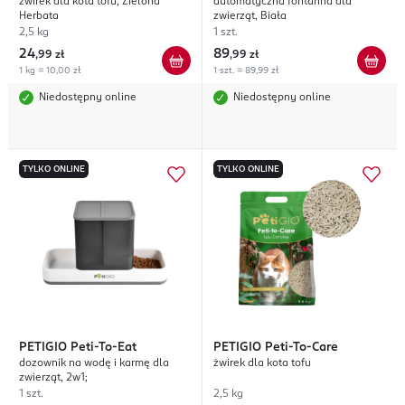
żwirek dla kota tofu, Zielona
automatyczna fontanna dla
Herbata
zwierząt, Biała
2,5 kg
1 szt.
24
89
,
99 zł
,
99 zł
1 kg = 10,00 zł
1 szt. = 89,99 zł
Niedostępny online
Niedostępny online
TYLKO ONLINE
TYLKO ONLINE
PETIGIO
Peti-To-Eat
PETIGIO
Peti-To-Care
dozownik na wodę i karmę dla
żwirek dla kota tofu
zwierząt, 2w1;
1 szt.
2,5 kg