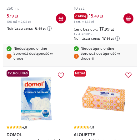
250 ml
10 szt.
5
15
,
19 zł
Z APKĄ
,
49 zł
100 ml = 2,08 zł
1 szt. = 1,55 zł
Najniższa cena:
6
,99
zł
17
Cena bez apki:
,99
zł
1 szt. = 1,80 zł
Najniższa cena:
17
,99
zł
Niedostępny online
Niedostępny online
Sprawdź dostępność w
Sprawdź dostępność w
drogerii
drogerii
TYLKO U NAS
MEGA!
4,8
4,8
DOMOL
ALOUETTE