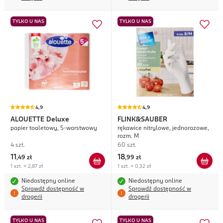
TYLKO U NAS
TYLKO U NAS
4,9
4,9
ALOUETTE
Deluxe
FLINK&SAUBER
papier toaletowy, 5-warstwowy
rękawice nitrylowe, jednorazowe,
rozm. M
4 szt.
60 szt.
11
18
,
49 zł
,
99 zł
1 szt. = 2,87 zł
1 szt. = 0,32 zł
Niedostępny online
Niedostępny online
Sprawdź dostępność w
Sprawdź dostępność w
drogerii
drogerii
TYLKO U NAS
TYLKO U NAS