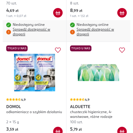
70 szt.
8 szt.
4
8
,
69 zł
,
99 zł
1 szt. = 0,07 zł
1 szt. = 1,12 zł
Niedostępny online
Niedostępny online
Sprawdź dostępność w
Sprawdź dostępność w
drogerii
drogerii
TYLKO U NAS
TYLKO U NAS
4,9
4,9
DOMOL
ALOUETTE
odkamieniacz o szybkim działaniu
chusteczki higieniczne, 4-
warstwowe, różne rodzaje
2 x 15 g
100 szt.
3
5
,
59 zł
,
79 zł