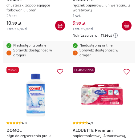
DOMOL
ALOUETTE
chusteczki zapobiegające
ręcznik papierowy, uniwersalny, 2
farbowaniu ubrań
warstwowy
24 szt.
1 szt.
10
9
,
99 zł
,
99 zł
1 szt. = 0,46 zł
1 szt. = 9,99 zł
Najniższa cena:
11
,99
zł
Niedostępny online
Niedostępny online
Sprawdź dostępność w
Sprawdź dostępność w
drogerii
drogerii
MEGA!
TYLKO U NAS
4,8
4,9
DOMOL
ALOUETTE
Premium
płyn do czyszczenia pralki
papier toaletowy, 4-warstwowy