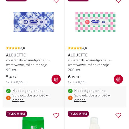
4,8
4,8
ALOUETTE
ALOUETTE
chusteczki kosmetyczne, 3-
chusteczki kosmetyczne, 2-
warstwowe, różne rodzaje
warstwowe, różne rodzaje
90 szt.
200 szt.
5
6
,
49 zł
,
79 zł
1 szt. = 0,06 zł
1 szt. = 0,03 zł
Niedostępny online
Niedostępny online
Sprawdź dostępność w
Sprawdź dostępność w
drogerii
drogerii
TYLKO U NAS
TYLKO U NAS