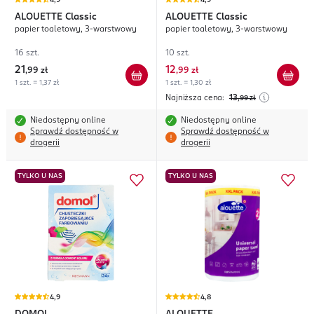
4,9
4,9
ALOUETTE
Classic
ALOUETTE
Classic
papier toaletowy, 3-warstwowy
papier toaletowy, 3-warstwowy
16 szt.
10 szt.
21
12
,
99 zł
,
99 zł
1 szt. = 1,37 zł
1 szt. = 1,30 zł
Najniższa cena:
13
,99
zł
Niedostępny online
Niedostępny online
Sprawdź dostępność w
Sprawdź dostępność w
drogerii
drogerii
TYLKO U NAS
TYLKO U NAS
4,9
4,8