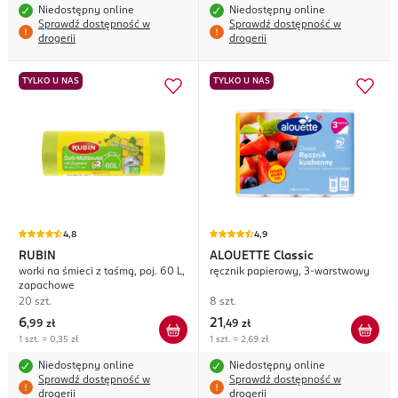
Niedostępny online
Niedostępny online
Sprawdź dostępność w
Sprawdź dostępność w
drogerii
drogerii
TYLKO U NAS
TYLKO U NAS
4,8
4,9
RUBIN
ALOUETTE
Classic
worki na śmieci z taśmą, poj. 60 L,
ręcznik papierowy, 3-warstwowy
zapachowe
20 szt.
8 szt.
6
21
,
99 zł
,
49 zł
1 szt. = 0,35 zł
1 szt. = 2,69 zł
Niedostępny online
Niedostępny online
Sprawdź dostępność w
Sprawdź dostępność w
drogerii
drogerii