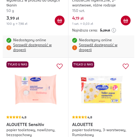
wybielacz w proszku do białych
chusteczki higieniczne, 2-
tkanin
warstwowe, różne rodzaje
50 g
150 szt.
3
4
,
99 zł
,
19 zł
100 g = 7,98 zł
1 szt. = 0,03 zł
Najniższa cena:
5
,29
zł
Niedostępny online
Niedostępny online
Sprawdź dostępność w
Sprawdź dostępność w
drogerii
drogerii
TYLKO U NAS
TYLKO U NAS
4,8
4,8
ALOUETTE
Sensitiv
ALOUETTE
papier toaletowy, nawilżany,
papier toaletowy, 3-warstwowy,
bezzapachowy
Rumiankowy