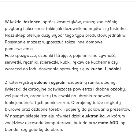
W każdej
łazience
, oprócz kosmetyków, muszą znaleźć się
przybory i akcesoria, takie jak dozownik na mydło czy lusterko.
Nasz sklep oferuje duży wybór tego typu produktów, jednak w
Rossmanie możesz wyposażyć także inne domowe
pomieszczenia.
Folie spożywcze, dzbanki filtrujące, pojemniki na żywność,
serwetki, ręczniki, ściereczki, kubki, rękawice kuchenne czy
woreczki do lodu doskonale sprawdzą się w
kuchni i jadalni
.
Z kolei wystrój
salonu i sypialni
uzupełnią ramki, albumy,
świeczki, dekoracyjne odświeżacze powietrza i drobne
ozdoby
,
zaś pudełka, organizery i wieszaki na ubrania zapewnią
funkcjonalność tych pomieszczeń. Oferujemy także artykuły
biurowe oraz ozdobne torebki i papiery do pakowania prezentów.
W naszym sklepie istnieje również dział
elektronika
, w którym
znajdziesz akcesoria komputerowe, baterie oraz
małe AGD
, np.
blender czy golarkę do ubrań.