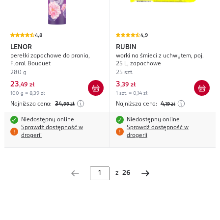
4,8
4,9
LENOR
RUBIN
perełki zapachowe do prania,
worki na śmieci z uchwytem, poj.
Floral Bouquet
25 L, zapachowe
280 g
25 szt.
23
3
,
49 zł
,
39 zł
100 g = 8,39 zł
1 szt. = 0,14 zł
Najniższa cena:
34
Najniższa cena:
4
,99
zł
,19
zł
Niedostępny online
Niedostępny online
Sprawdź dostępność w
Sprawdź dostępność w
drogerii
drogerii
z
26