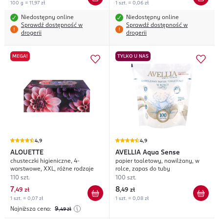
100 g = 11,97 zł
1 szt. = 0,06 zł
Niedostępny online
Niedostępny online
Sprawdź dostępność w
Sprawdź dostępność w
drogerii
drogerii
MEGA!
TYLKO U NAS
4,9
4,9
ALOUETTE
AVELLIA
Aqua Sense
chusteczki higieniczne, 4-
papier toaletowy, nawilżany, w
warstwowe, XXL, różne rodzaje
rolce, zapas do tuby
110 szt.
100 szt.
7
8
,
49 zł
,
49 zł
1 szt. = 0,07 zł
1 szt. = 0,08 zł
Najniższa cena:
9
,49
zł