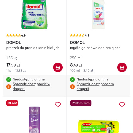
4,9
4,9
DOMOL
DOMOL
proszek do prania tkanin białych
mydło galasowe odplamiające
1,35 kg
250 ml
17
8
,
99 zł
,
49 zł
1 kg = 13,33 zł
100 ml = 3,40 zł
Niedostępny online
Niedostępny online
Sprawdź dostępność w
Sprawdź dostępność w
drogerii
drogerii
MEGA!
TYLKO U NAS