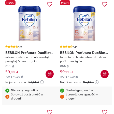
MEGA!
MEGA!
4,9
4,9
BEBILON
Profutura DuoBiotik
BEBILON
Profutura DuoBiotik
mleko następne dla niemowląt,
formuła na bazie mleka dla dzieci
2
5
powyżej 6. m-ca życia
po 3. roku życia
800 g
800 g
59
59
,
99 zł
,
99 zł
100 g = 7,50 zł
100 g = 7,50 zł
Najniższa cena:
94
Najniższa cena:
94
,99
zł
,99
zł
Niedostępny online
Niedostępny online
Sprawdź dostępność w
Sprawdź dostępność w
drogerii
drogerii