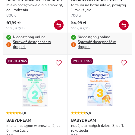
BEBILON
Advance Pronutra 1
BEBIKO
NUTRIflor PRO+ 3
mleko początkowe dla niemowląt,
formuła na bazie mleka, powyżej
od urodzenia
1. roku życia
800 g
700 g
61
54
,
99 zł
,
99 zł
100 g = 7,75 zł
100 g = 7,86 zł
Niedostępny online
Niedostępny online
Sprawdź dostępność w
Sprawdź dostępność w
drogerii
drogerii
TYLKO U NAS
TYLKO U NAS
4,8
5,0
BABYDREAM
BABYDREAM
mleko następne w proszku, 2, po
napój dla małych dzieci, 3, od 1.
6. m-cu życia
roku życia