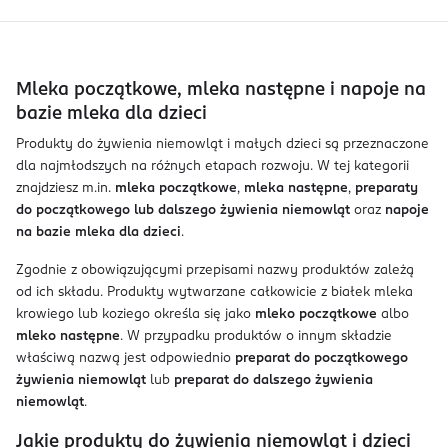
Mleka początkowe, mleka następne i napoje na
bazie mleka dla dzieci
Produkty do żywienia niemowląt i małych dzieci są przeznaczone
dla najmłodszych na różnych etapach rozwoju. W tej kategorii
znajdziesz m.in.
mleka początkowe
,
mleka następne
,
preparaty
do początkowego lub dalszego żywienia niemowląt
oraz
napoje
na bazie mleka dla dzieci
.
Zgodnie z obowiązującymi przepisami nazwy produktów zależą
od ich składu. Produkty wytwarzane całkowicie z białek mleka
krowiego lub koziego określa się jako
mleko początkowe
albo
mleko następne
. W przypadku produktów o innym składzie
właściwą nazwą jest odpowiednio
preparat do początkowego
żywienia niemowląt
lub
preparat do dalszego żywienia
niemowląt
.
Jakie produkty do żywienia niemowląt i dzieci