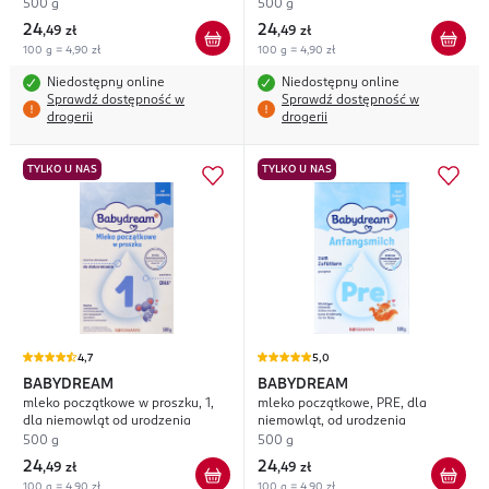
500 g
500 g
24
24
,
49 zł
,
49 zł
100 g = 4,90 zł
100 g = 4,90 zł
Niedostępny online
Niedostępny online
Sprawdź dostępność w
Sprawdź dostępność w
drogerii
drogerii
TYLKO U NAS
TYLKO U NAS
4,7
5,0
BABYDREAM
BABYDREAM
mleko początkowe w proszku, 1,
mleko początkowe, PRE, dla
dla niemowląt od urodzenia
niemowląt, od urodzenia
500 g
500 g
24
24
,
49 zł
,
49 zł
100 g = 4,90 zł
100 g = 4,90 zł