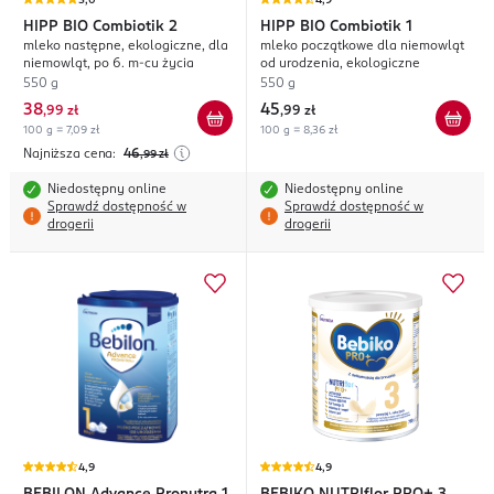
5,0
4,9
HIPP
BIO Combiotik 2
HIPP
BIO Combiotik 1
mleko następne, ekologiczne, dla
mleko początkowe dla niemowląt
niemowląt, po 6. m-cu życia
od urodzenia, ekologiczne
550 g
550 g
38
45
,
99 zł
,
99 zł
100 g = 7,09 zł
100 g = 8,36 zł
Najniższa cena:
46
,99
zł
Niedostępny online
Niedostępny online
Sprawdź dostępność w
Sprawdź dostępność w
drogerii
drogerii
4,9
4,9