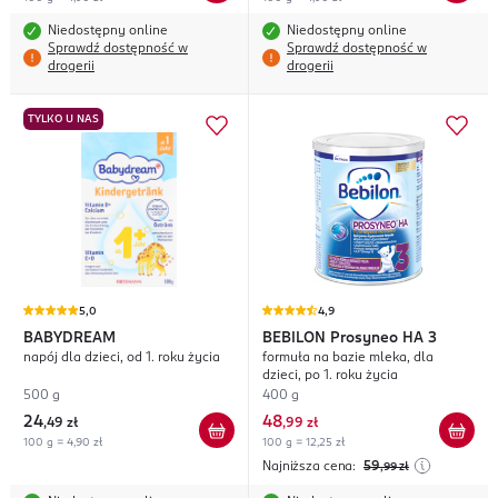
Niedostępny online
Niedostępny online
Sprawdź dostępność w
Sprawdź dostępność w
drogerii
drogerii
TYLKO U NAS
5,0
4,9
BABYDREAM
BEBILON
Prosyneo HA 3
napój dla dzieci, od 1. roku życia
formuła na bazie mleka, dla
dzieci, po 1. roku życia
500 g
400 g
24
48
,
49 zł
,
99 zł
100 g = 4,90 zł
100 g = 12,25 zł
Najniższa cena:
59
,99
zł