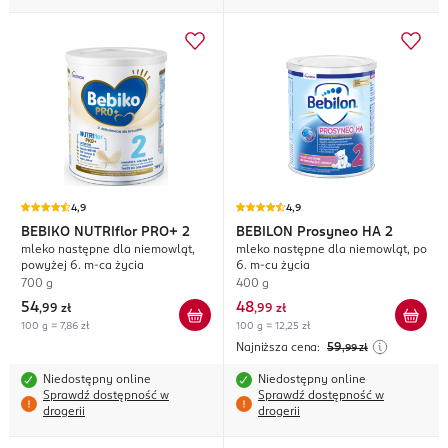
4,9
4,9
BEBIKO
NUTRIflor PRO+ 2
BEBILON
Prosyneo HA 2
mleko następne dla niemowląt,
mleko następne dla niemowląt, po
powyżej 6. m-ca życia
6. m-cu życia
700 g
400 g
54
48
,
99 zł
,
99 zł
100 g = 7,86 zł
100 g = 12,25 zł
Najniższa cena:
59
,99
zł
Niedostępny online
Niedostępny online
Sprawdź dostępność w
Sprawdź dostępność w
drogerii
drogerii