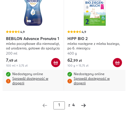
4,9
4,9
BEBILON
Advance Pronutra 1
HIPP
BIO 2
mleko początkowe dla niemowląt,
mleko następne z mleka koziego,
od urodzenia, gotowe do spożycia
po 6. miesiącu
200 ml
400 g
7
62
,
49 zł
,
99 zł
100 ml = 3,75 zł
100 g = 15,75 zł
Niedostępny online
Niedostępny online
Sprawdź dostępność w
Sprawdź dostępność w
drogerii
drogerii
z
4