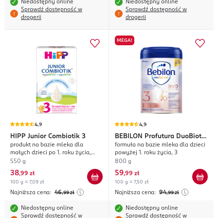
Niedostępny online
Niedostępny online
Sprawdź dostępność w
Sprawdź dostępność w
drogerii
drogerii
MEGA!
4,9
4,9
HIPP
Junior Combiotik 3
BEBILON
Profutura DuoBiotik
produkt na bazie mleka dla
formuła na bazie mleka dla dzieci
1
małych dzieci po 1. roku życia,
powyżej 1. roku życia, 3
wzbogacony w witaminy i
550 g
800 g
składniki mineralne
38
59
,
99 zł
,
99 zł
100 g = 7,09 zł
100 g = 7,50 zł
Najniższa cena:
46
Najniższa cena:
94
,99
zł
,99
zł
Niedostępny online
Niedostępny online
Sprawdź dostępność w
Sprawdź dostępność w