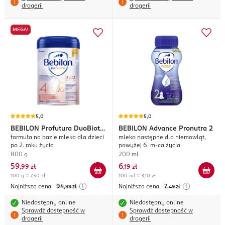
drogerii
drogerii
MEGA!
5,0
5,0
BEBILON
Profutura DuoBiotik
BEBILON
Advance Pronutra 2
formuła na bazie mleka dla dzieci
mleko następne dla niemowląt,
4
po 2. roku życia
powyżej 6. m-ca życia
800 g
200 ml
59
6
,
99 zł
,
19 zł
100 g = 7,50 zł
100 ml = 3,10 zł
Najniższa cena:
94
Najniższa cena:
7
,99
zł
,49
zł
Niedostępny online
Niedostępny online
Sprawdź dostępność w
Sprawdź dostępność w
drogerii
drogerii