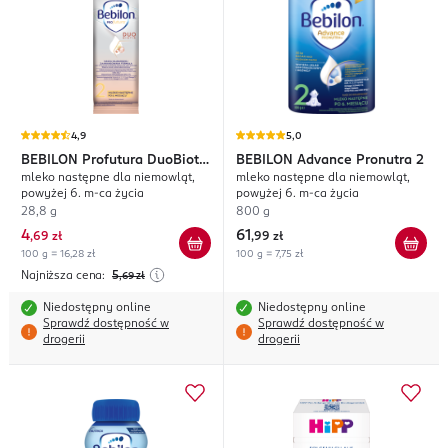
4,9
5,0
BEBILON
Profutura DuoBiotik
BEBILON
Advance Pronutra 2
mleko następne dla niemowląt,
mleko następne dla niemowląt,
2
powyżej 6. m-ca życia
powyżej 6. m-ca życia
28,8 g
800 g
4
61
,
69 zł
,
99 zł
100 g = 16,28 zł
100 g = 7,75 zł
Najniższa cena:
5
,69
zł
Niedostępny online
Niedostępny online
Sprawdź dostępność w
Sprawdź dostępność w
drogerii
drogerii