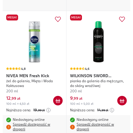
MEGA!
MEGA!
4,8
4,6
NIVEA MEN
Fresh Kick
WILKINSON SWORD
żel do golenia, Mięta i Woda
pianka do golenia dla mężczyzn,
Sensitive
Kaktusowa
do skóry wrażliwej
200 ml
200 ml
12
9
,
99 zł
,
99 zł
100 ml = 6,50 zł
100 ml = 5,00 zł
Najniższa cena:
19
Najniższa cena:
14
,99
zł
,99
zł
Niedostępny online
Niedostępny online
Sprawdź dostępność w
Sprawdź dostępność w
drogerii
drogerii