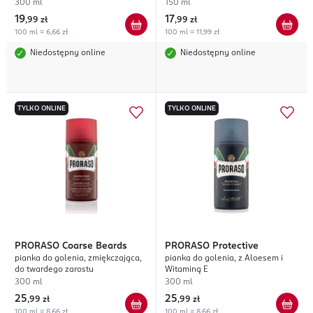
300 ml
150 ml
19
17
,
99 zł
,
99 zł
100 ml = 6,66 zł
100 ml = 11,99 zł
Niedostępny online
Niedostępny online
TYLKO ONLINE
TYLKO ONLINE
PRORASO
Coarse Beards
PRORASO
Protective
pianka do golenia, zmiękczająca,
pianka do golenia, z Aloesem i
do twardego zarostu
Witaminą E
300 ml
300 ml
25
25
,
99 zł
,
99 zł
100 ml = 8,66 zł
100 ml = 8,66 zł