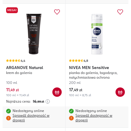
MEGA!
4,4
4,8
ARGANOVE
Natural
NIVEA MEN
Sensitive
krem do golenia
pianka do golenia, łagodząca,
natychmiastowa ochrona
100 ml
200 ml
11
17
,
49 zł
,
49 zł
100 ml = 11,49 zł
100 ml = 8,75 zł
Najniższa cena:
16
,99
zł
Niedostępny online
Niedostępny online
Sprawdź dostępność w
Sprawdź dostępność w
drogerii
drogerii