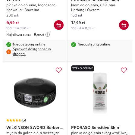
VENUS
PRORASO
Sensitive Skin
pianka do golenia, łagodząca,
krem do golenia, z Zielona
Konwalia i Bawełna
Herbatą i Owsem
200 ml
150 ml
6
17
,
99 zł
,
99 zł
100 ml = 3,50 zł
100 ml = 11,99 zł
Najniższa cena:
9
,99
zł
Niedostępny online
Niedostępny online
Sprawdź dostępność w
drogerii
TYLKO ONLINE
4,6
WILKINSON SWORD
Barber's
PRORASO
Sensitive Skin
mydło do golenia dla mężczyzn
pianka do golenia skóry wrażliwej,
Style Classic Shave