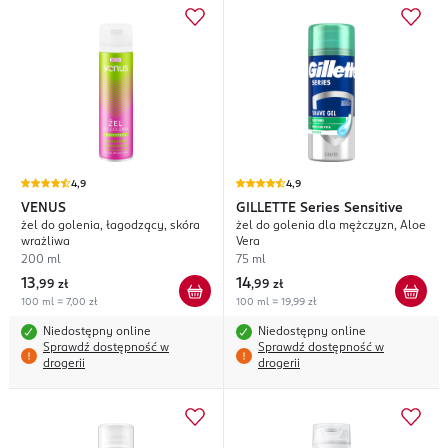
4,9
4,9
VENUS
GILLETTE
Series Sensitive
żel do golenia, łagodzący, skóra
żel do golenia dla mężczyzn, Aloe
wrażliwa
Vera
200 ml
75 ml
13
14
,
99 zł
,
99 zł
100 ml = 7,00 zł
100 ml = 19,99 zł
Niedostępny online
Niedostępny online
Sprawdź dostępność w
Sprawdź dostępność w
drogerii
drogerii