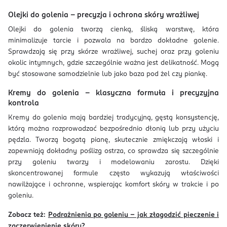
Olejki do golenia – precyzja i ochrona skóry wrażliwej
Olejki do golenia tworzą cienką, śliską warstwę, która
minimalizuje tarcie i pozwala na bardzo dokładne golenie.
Sprawdzają się przy skórze wrażliwej, suchej oraz przy goleniu
okolic intymnych, gdzie szczególnie ważna jest delikatność. Mogą
być stosowane samodzielnie lub jako baza pod żel czy piankę.
Kremy do golenia – klasyczna formuła i precyzyjna
kontrola
Kremy do golenia mają bardziej tradycyjną, gęstą konsystencję,
którą można rozprowadzać bezpośrednio dłonią lub przy użyciu
pędzla. Tworzą bogatą pianę, skutecznie zmiękczają włoski i
zapewniają dokładny poślizg ostrza, co sprawdza się szczególnie
przy goleniu twarzy i modelowaniu zarostu. Dzięki
skoncentrowanej formule często wykazują właściwości
nawilżające i ochronne, wspierając komfort skóry w trakcie i po
goleniu.
Zobacz też:
Podrażnienia po goleniu – jak złagodzić pieczenie i
zaczerwienienie skóry?