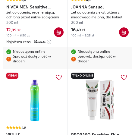
5,0
4,9
NIVEA MEN
Sensitive
JOANNA
Sensual
żel do golenia, regenerujący,
żel do golenia z ekstraktem z
Recovery
ochrona przed mikro-zacięciami
miodowego melona, dla kobiet
200 ml
200 ml
12
16
,
99 zł
,
49 zł
100 ml = 6,50 zł
100 ml = 8,25 zł
Najniższa cena:
19
,99
zł
Niedostępny online
Niedostępny online
Sprawdź dostępność w
Sprawdź dostępność w
drogerii
drogerii
MEGA!
TYLKO ONLINE
4,9