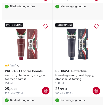
Niedostępny online
Niedostępny online
TYLKO ONLINE
TYLKO ONLINE
2,0
PRORASO
Coarse Beards
PRORASO
Protective
krem do golenia, odżywczy, do
krem do golenia, nawilżający, z
twardego zarostu
Aloesem i Witaminą E
151 ml
150 ml
25
25
,
99 zł
,
99 zł
100 ml = 17,21 zł
100 ml = 17,33 zł
Niedostępny online
Niedostępny online