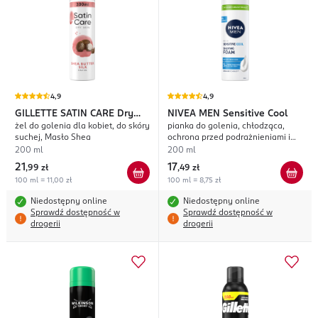
4,9
4,9
GILLETTE SATIN CARE
Dry
NIVEA MEN
Sensitive Cool
żel do golenia dla kobiet, do skóry
pianka do golenia, chłodząca,
Skin
suchej, Masło Shea
ochrona przed podrażnieniami i
uczucie świeżości
200 ml
200 ml
21
17
,
99 zł
,
49 zł
100 ml = 11,00 zł
100 ml = 8,75 zł
Niedostępny online
Niedostępny online
Sprawdź dostępność w
Sprawdź dostępność w
drogerii
drogerii