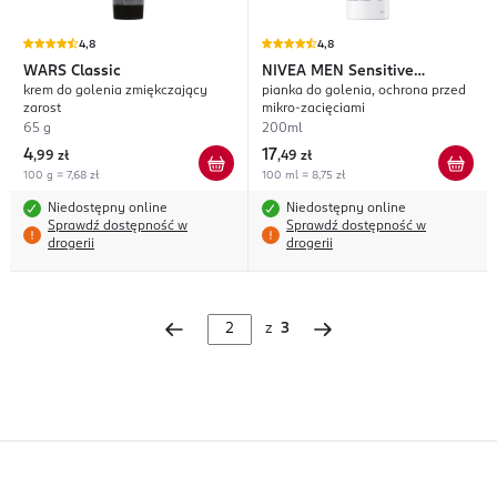
4,8
4,8
WARS
Classic
NIVEA MEN
Sensitive
krem do golenia zmiękczający
pianka do golenia, ochrona przed
Recovery
zarost
mikro-zacięciami
65 g
200ml
4
17
,
99 zł
,
49 zł
100 g = 7,68 zł
100 ml = 8,75 zł
Niedostępny online
Niedostępny online
Sprawdź dostępność w
Sprawdź dostępność w
drogerii
drogerii
z
3