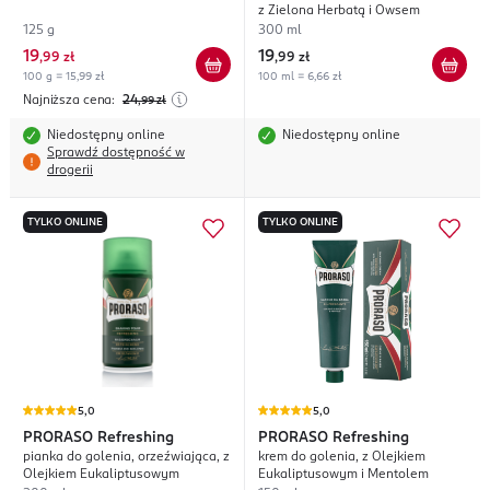
z Zielona Herbatą i Owsem
125 g
300 ml
19
19
,
99 zł
,
99 zł
100 g = 15,99 zł
100 ml = 6,66 zł
Najniższa cena:
24
,99
zł
Niedostępny online
Niedostępny online
Sprawdź dostępność w
drogerii
TYLKO ONLINE
TYLKO ONLINE
5,0
5,0
PRORASO
Refreshing
PRORASO
Refreshing
pianka do golenia, orzeźwiająca, z
krem do golenia, z Olejkiem
Olejkiem Eukaliptusowym
Eukaliptusowym i Mentolem