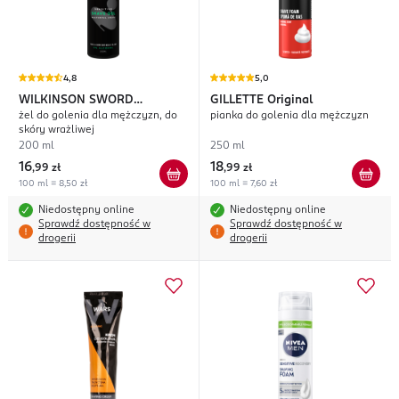
4,8
5,0
WILKINSON SWORD
GILLETTE
Original
żel do golenia dla mężczyzn, do
pianka do golenia dla mężczyzn
Sensitive
skóry wrażliwej
200 ml
250 ml
16
18
,
99 zł
,
99 zł
100 ml = 8,50 zł
100 ml = 7,60 zł
Niedostępny online
Niedostępny online
Sprawdź dostępność w
Sprawdź dostępność w
drogerii
drogerii