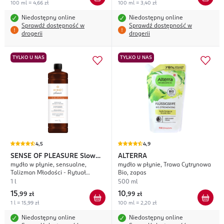
100 ml = 4,66 zł
100 ml = 3,40 zł
Niedostępny online
Niedostępny online
Sprawdź dostępność w
Sprawdź dostępność w
drogerii
drogerii
TYLKO U NAS
TYLKO U NAS
4,5
4,9
SENSE OF PLEASURE
Slow
ALTERRA
mydło w płynie, sensualne,
mydło w płynie, Trawa Cytrynowa
Life With Slow Beauty
Talizman Młodości - Rytuał
Bio, zapas
Ujędrnienia
1 l
500 ml
15
10
,
99 zł
,
99 zł
1 l = 15,99 zł
100 ml = 2,20 zł
Niedostępny online
Niedostępny online