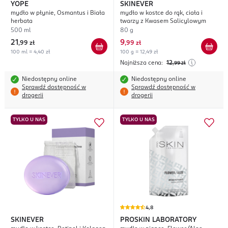
YOPE
SKINEVER
mydło w płynie, Osmantus i Biała
mydło w kostce do rąk, ciała i
herbata
twarzy z Kwasem Salicylowym
500 ml
80 g
21
9
,
99 zł
,
99 zł
100 ml = 4,40 zł
100 g = 12,49 zł
Najniższa cena:
12
,99
zł
Niedostępny online
Niedostępny online
Sprawdź dostępność w
Sprawdź dostępność w
drogerii
drogerii
TYLKO U NAS
TYLKO U NAS
4,8
SKINEVER
PROSKIN LABORATORY