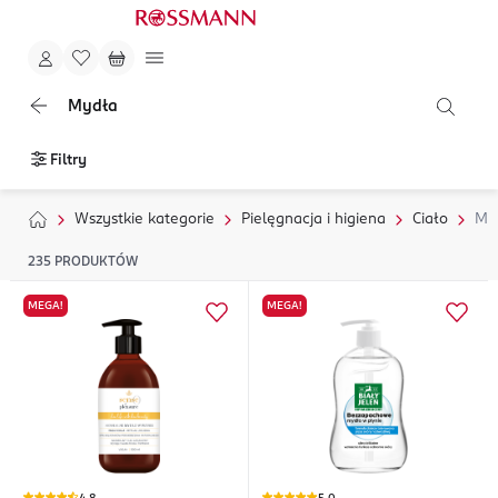
Mydła
Filtry
Wszystkie kategorie
Pielęgnacja i higiena
Ciało
My
235
PRODUKTÓW
MEGA!
MEGA!