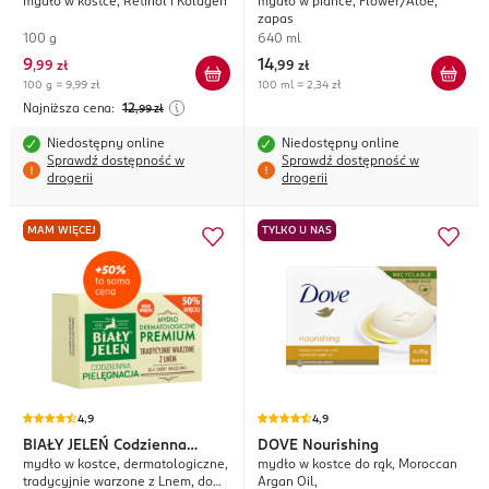
mydło w kostce, Retinol i Kolagen
mydło w piance, Flower/Aloe,
zapas
100 g
640 ml
9
14
,
99 zł
,
99 zł
100 g = 9,99 zł
100 ml = 2,34 zł
Najniższa cena:
12
,99
zł
Niedostępny online
Niedostępny online
Sprawdź dostępność w
Sprawdź dostępność w
drogerii
drogerii
MAM WIĘCEJ
TYLKO U NAS
4,9
4,9
BIAŁY JELEŃ
Codzienna
DOVE
Nourishing
mydło w kostce, dermatologiczne,
mydło w kostce do rąk, Moroccan
Pielęgnacja
tradycyjnie warzone z Lnem, do
Argan Oil,