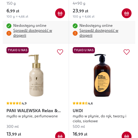
skóry wrażliwej
150 g
4x90 g
6
23
,
99 zł
,
99 zł
100 g = 4,66 zł
100 g = 6,66 zł
Niedostępny online
Niedostępny online
Sprawdź dostępność w
Sprawdź dostępność w
drogerii
drogerii
TYLKO U NAS
TYLKO U NAS
4,9
4,6
PANI WALEWSKA
Relax &
UKOI
mydło w płynie, perfumowane
mydło w płynie, do rąk, twarzy i
Glow
ciała, siarkowe
300 ml
500 ml
13
16
,
99 zł
,
99 zł