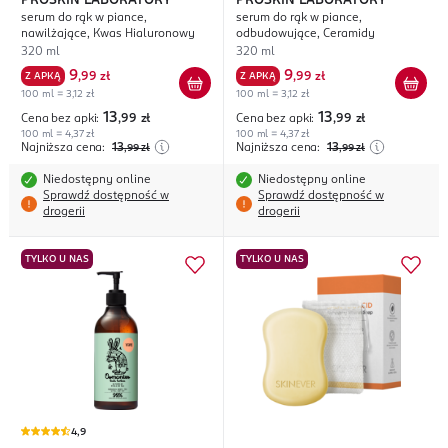
PROSKIN LABORATORY
PROSKIN LABORATORY
serum do rąk w piance,
serum do rąk w piance,
nawilżające, Kwas Hialuronowy
odbudowujące, Ceramidy
320 ml
320 ml
9
9
Z APKĄ
,
99 zł
Z APKĄ
,
99 zł
100 ml = 3,12 zł
100 ml = 3,12 zł
13
13
Cena bez apki:
,99
zł
Cena bez apki:
,99
zł
100 ml = 4,37 zł
100 ml = 4,37 zł
Najniższa cena:
13
Najniższa cena:
13
,99
zł
,99
zł
Niedostępny online
Niedostępny online
Sprawdź dostępność w
Sprawdź dostępność w
drogerii
drogerii
TYLKO U NAS
TYLKO U NAS
4,9