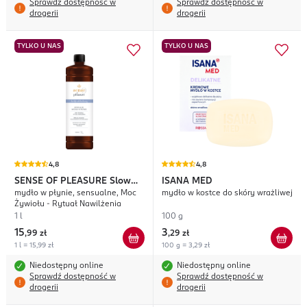
Sprawdź dostępność w
Sprawdź dostępność w
drogerii
drogerii
TYLKO U NAS
TYLKO U NAS
4,8
4,8
SENSE OF PLEASURE
Slow
ISANA MED
mydło w płynie, sensualne, Moc
mydło w kostce do skóry wrażliwej
Life With Slow Beauty
Żywiołu - Rytuał Nawilżenia
1 l
100 g
15
3
,
99 zł
,
29 zł
1 l = 15,99 zł
100 g = 3,29 zł
Niedostępny online
Niedostępny online
Sprawdź dostępność w
Sprawdź dostępność w
drogerii
drogerii