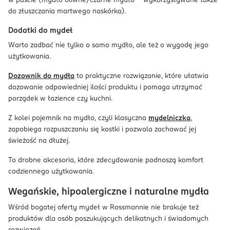
w paście (mydło oliwne/czarne mydło – wykorzystywane także
do złuszczania martwego naskórka).
Dodatki do mydeł
Warto zadbać nie tylko o samo mydło, ale też o wygodę jego
użytkowania.
Dozownik do mydła
to praktyczne rozwiązanie, które ułatwia
dozowanie odpowiedniej ilości produktu i pomaga utrzymać
porządek w łazience czy kuchni.
Z kolei pojemnik na mydło, czyli klasyczna
mydelniczka
,
zapobiega rozpuszczaniu się kostki i pozwala zachować jej
świeżość na dłużej.
To drobne akcesoria, które zdecydowanie podnoszą komfort
codziennego użytkowania.
Wegańskie, hipoalergiczne i naturalne mydła
Wśród bogatej oferty mydeł w Rossmannie nie brakuje też
produktów dla osób poszukujących delikatnych i świadomych