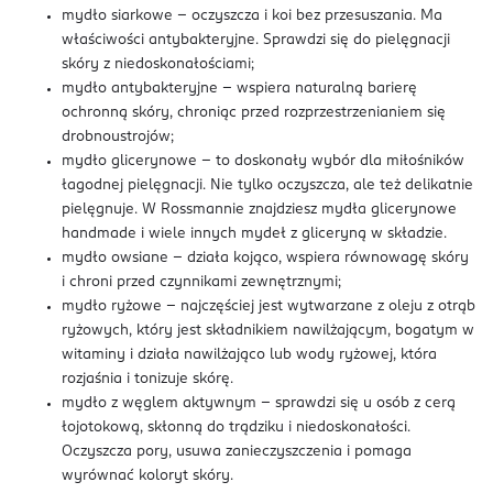
mydło siarkowe – oczyszcza i koi bez przesuszania. Ma
właściwości antybakteryjne. Sprawdzi się do pielęgnacji
skóry z niedoskonałościami;
mydło antybakteryjne – wspiera naturalną barierę
ochronną skóry, chroniąc przed rozprzestrzenianiem się
drobnoustrojów;
mydło glicerynowe – to doskonały wybór dla miłośników
łagodnej pielęgnacji. Nie tylko oczyszcza, ale też delikatnie
pielęgnuje. W Rossmannie znajdziesz mydła glicerynowe
handmade i wiele innych mydeł z gliceryną w składzie.
mydło owsiane – działa kojąco, wspiera równowagę skóry
i chroni przed czynnikami zewnętrznymi;
mydło ryżowe – najczęściej jest wytwarzane z oleju z otrąb
ryżowych, który jest składnikiem nawilżającym, bogatym w
witaminy i działa nawilżająco lub wody ryżowej, która
rozjaśnia i tonizuje skórę.
mydło z węglem aktywnym – sprawdzi się u osób z cerą
łojotokową, skłonną do trądziku i niedoskonałości.
Oczyszcza pory, usuwa zanieczyszczenia i pomaga
wyrównać koloryt skóry.