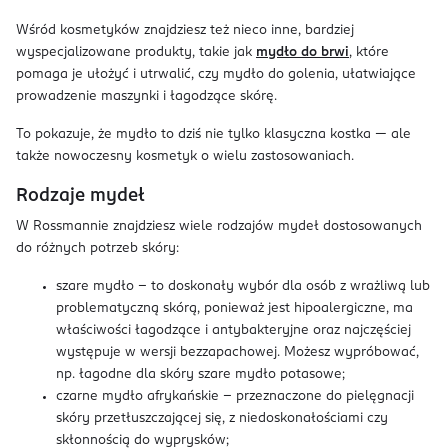
Wśród kosmetyków znajdziesz też nieco inne, bardziej
wyspecjalizowane produkty, takie jak
mydło do brwi
, które
pomaga je ułożyć i utrwalić, czy mydło do golenia, ułatwiające
prowadzenie maszynki i łagodzące skórę.
To pokazuje, że mydło to dziś nie tylko klasyczna kostka — ale
także nowoczesny kosmetyk o wielu zastosowaniach.
Rodzaje mydeł
W Rossmannie znajdziesz wiele rodzajów mydeł dostosowanych
do różnych potrzeb skóry:
szare mydło – to doskonały wybór dla osób z wrażliwą lub
problematyczną skórą, ponieważ jest hipoalergiczne, ma
właściwości łagodzące i antybakteryjne oraz najczęściej
występuje w wersji bezzapachowej. Możesz wypróbować,
np. łagodne dla skóry szare mydło potasowe;
czarne mydło afrykańskie - przeznaczone do pielęgnacji
skóry przetłuszczającej się, z niedoskonałościami czy
skłonnością do wyprysków;