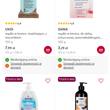
4,9
4,8
UKOI
ISANA
mydło w kostce, nawilżające, z
mydło w kostce, do skóry
mocznikiem
zniszczonej, przeciwbakteryjne,
Special
100 g
100 g
7
3
,
99 zł
,
29 zł
100 g = 7,99 zł
100 g = 3,29 zł
Niedostępny online
Niedostępny online
Sprawdź dostępność w
Sprawdź dostępność w
drogerii
drogerii
TYLKO U NAS
TYLKO U NAS