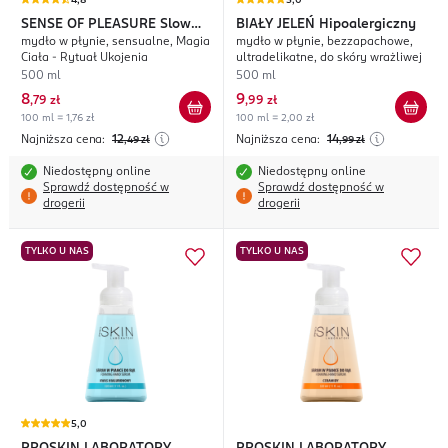
4,8
5,0
SENSE OF PLEASURE
Slow
BIAŁY JELEŃ
Hipoalergiczny
mydło w płynie, sensualne, Magia
mydło w płynie, bezzapachowe,
Life With Slow Beauty
Ciała - Rytuał Ukojenia
ultradelikatne, do skóry wrażliwej
500 ml
500 ml
8
9
,
79 zł
,
99 zł
100 ml = 1,76 zł
100 ml = 2,00 zł
Najniższa cena:
12
Najniższa cena:
14
,49
zł
,99
zł
Niedostępny online
Niedostępny online
Sprawdź dostępność w
Sprawdź dostępność w
drogerii
drogerii
TYLKO U NAS
TYLKO U NAS
5,0