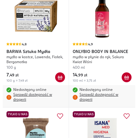
4,8
4,9
BARWA
Sztuka Mydła
ONLYBIO BODY IN BALANCE
mydło w kostce, Lawenda, Fiołek,
mydło w płynie do rąk, Sakura
Bergamotka
Kwiat Wiśni
100 g
400 ml
7
14
,
49 zł
,
99 zł
100 g = 7,49 zł
100 ml = 3,75 zł
Niedostępny online
Niedostępny online
Sprawdź dostępność w
Sprawdź dostępność w
drogerii
drogerii
TYLKO U NAS
TYLKO U NAS