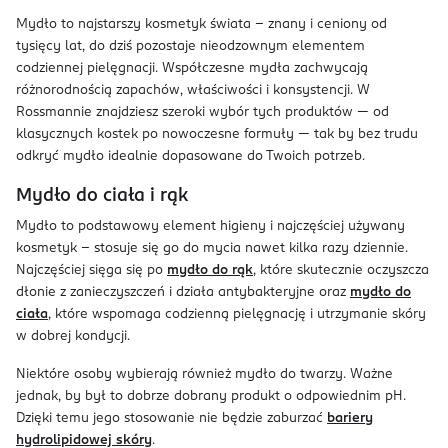
Mydło to najstarszy kosmetyk świata - znany i ceniony od
tysięcy lat, do dziś pozostaje nieodzownym elementem
codziennej pielęgnacji. Współczesne mydła zachwycają
różnorodnością zapachów, właściwości i konsystencji. W
Rossmannie znajdziesz szeroki wybór tych produktów — od
klasycznych kostek po nowoczesne formuły — tak by bez trudu
odkryć mydło idealnie dopasowane do Twoich potrzeb.
Mydło do ciała i rąk
Mydło to podstawowy element higieny i najczęściej używany
kosmetyk – stosuje się go do mycia nawet kilka razy dziennie.
Najczęściej sięga się po
mydło do rąk
, które skutecznie oczyszcza
dłonie z zanieczyszczeń i działa antybakteryjne oraz
mydło do
ciała
, które wspomaga codzienną pielęgnację i utrzymanie skóry
w dobrej kondycji.
Niektóre osoby wybierają również mydło do twarzy. Ważne
jednak, by był to dobrze dobrany produkt o odpowiednim pH.
Dzięki temu jego stosowanie nie będzie zaburzać
bariery
hydrolipidowej skóry
.