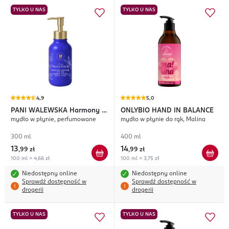
TYLKO U NAS
TYLKO U NAS
4,9
5,0
PANI WALEWSKA
Harmony &
ONLYBIO HAND IN BALANCE
mydło w płynie, perfumowane
mydło w płynie do rąk, Malina
Glow
300 ml
400 ml
13
14
,
99 zł
,
99 zł
100 ml = 4,66 zł
100 ml = 3,75 zł
Niedostępny online
Niedostępny online
Sprawdź dostępność w
Sprawdź dostępność w
drogerii
drogerii
TYLKO U NAS
TYLKO U NAS