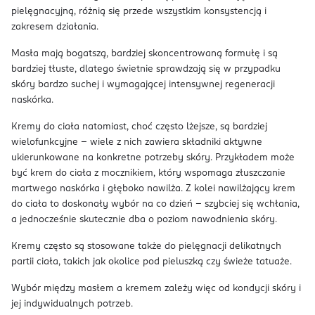
pielęgnacyjną, różnią się przede wszystkim konsystencją i
zakresem działania.
Masła mają bogatszą, bardziej skoncentrowaną formułę i są
bardziej tłuste, dlatego świetnie sprawdzają się w przypadku
skóry bardzo suchej i wymagającej intensywnej regeneracji
naskórka.
Kremy do ciała natomiast, choć często lżejsze, są bardziej
wielofunkcyjne – wiele z nich zawiera składniki aktywne
ukierunkowane na konkretne potrzeby skóry. Przykładem może
być krem do ciała z mocznikiem, który wspomaga złuszczanie
martwego naskórka i głęboko nawilża. Z kolei nawilżający krem
do ciała to doskonały wybór na co dzień – szybciej się wchłania,
a jednocześnie skutecznie dba o poziom nawodnienia skóry.
Kremy często są stosowane także do pielęgnacji delikatnych
partii ciała, takich jak okolice pod pieluszką czy świeże tatuaże.
Wybór między masłem a kremem zależy więc od kondycji skóry i
jej indywidualnych potrzeb.