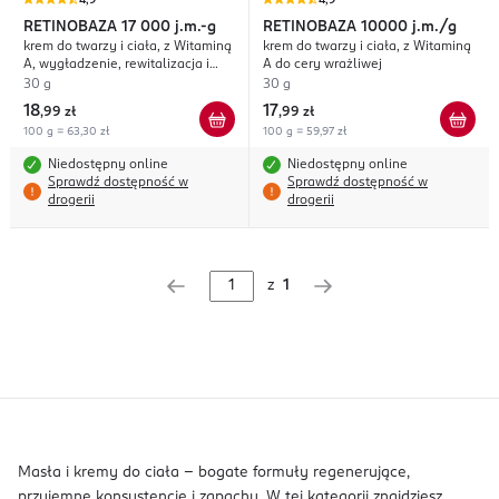
4,9
4,9
RETINOBAZA
17 000 j.m.-g
RETINOBAZA
10000 j.m./g
krem do twarzy i ciała, z Witaminą
krem do twarzy i ciała, z Witaminą
A, wygładzenie, rewitalizacja i
A do cery wrażliwej
redukcja niedoskonałości
30 g
30 g
18
17
,
99 zł
,
99 zł
100 g = 63,30 zł
100 g = 59,97 zł
Niedostępny online
Niedostępny online
Sprawdź dostępność w
Sprawdź dostępność w
drogerii
drogerii
z
1
Masła i kremy do ciała – bogate formuły regenerujące,
przyjemne konsystencje i zapachy. W tej kategorii znajdziesz