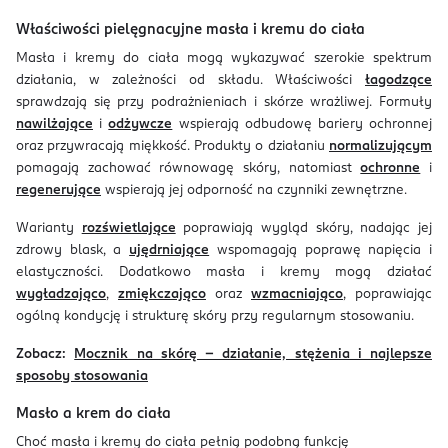
Właściwości pielęgnacyjne masła i kremu do ciała
Masła i kremy do ciała mogą wykazywać szerokie spektrum
działania, w zależności od składu. Właściwości
łagodzące
sprawdzają się przy podrażnieniach i skórze wrażliwej. Formuły
nawilżające
i
odżywcze
wspierają odbudowę bariery ochronnej
oraz przywracają miękkość. Produkty o działaniu
normalizującym
pomagają zachować równowagę skóry, natomiast
ochronne
i
regenerujące
wspierają jej odporność na czynniki zewnętrzne.
Warianty
rozświetlające
poprawiają wygląd skóry, nadając jej
zdrowy blask, a
ujędrniające
wspomagają poprawę napięcia i
elastyczności. Dodatkowo masła i kremy mogą działać
wygładzająco
,
zmiękczająco
oraz
wzmacniająco
, poprawiając
ogólną kondycję i strukturę skóry przy regularnym stosowaniu.
Zobacz:
Mocznik na skórę – działanie, stężenia i najlepsze
sposoby stosowania
Masło a krem do ciała
Choć masła i kremy do ciała pełnią podobną funkcję