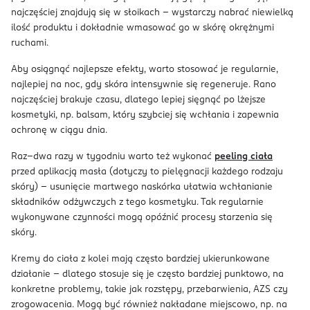
najczęściej znajdują się w słoikach – wystarczy nabrać niewielką
ilość produktu i dokładnie wmasować go w skórę okrężnymi
ruchami.
Aby osiągnąć najlepsze efekty, warto stosować je regularnie,
najlepiej na noc, gdy skóra intensywnie się regeneruje. Rano
najczęściej brakuje czasu, dlatego lepiej sięgnąć po lżejsze
kosmetyki, np. balsam, który szybciej się wchłania i zapewnia
ochronę w ciągu dnia.
Raz–dwa razy w tygodniu warto też wykonać
peeling ciała
przed aplikacją masła (dotyczy to pielęgnacji każdego rodzaju
skóry) – usunięcie martwego naskórka ułatwia wchłanianie
składników odżywczych z tego kosmetyku. Tak regularnie
wykonywane czynności mogą opóźnić procesy starzenia się
skóry.
Kremy do ciała z kolei mają często bardziej ukierunkowane
działanie – dlatego stosuje się je często bardziej punktowo, na
konkretne problemy, takie jak rozstępy, przebarwienia, AZS czy
zrogowacenia. Mogą być również nakładane miejscowo, np. na