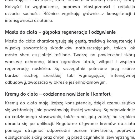
nawilżające i ochronne, które wspiera naturalną barierę skóry.
Korzyści to wygładzenie, poprawa elastyczności i redukcja
uczucia suchości. Różnice wynikają głównie z konsystencji i
intensywności działania.
Masła do ciała – głęboka regeneracja i odżywienie
Masła do ciała charakteryzują się gęstą, treściwą konsystencją i
wysoką zawartością składników natłuszczających, takich jak
masło shea czy oleje roślinne. Tworzą na powierzchni skóry
warstwę ochronną, która ogranicza utratę wilgoci i wspiera
regenerację naskórka. Są szczególnie polecane przy skórze
bardzo suchej, szorstkiej lub wymagającej intensywnej
odbudowy, zwłaszcza w okresie jesienno-zimowym.
Kremy do ciała – codzienne nawilżenie i komfort
Kremy do ciała mają lżejszą konsystencję, dzięki czemu szybko
się wchłaniają i nie pozostawiają tłustej warstwy. Są odpowiednie
do codziennego stosowania, także rano, gdy zależy na szybkim
ubraniu się po aplikacji. Regularne używanie kremów do ciała
pomaga utrzymać odpowiedni poziom nawilżenia, poprawia
elastyczność skóry oraz chroni ją przed czynnikami zewnętrznymi.