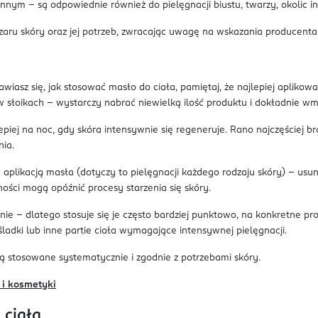
nnym – są odpowiednie również do pielęgnacji biustu, twarzy, okolic i
u skóry oraz jej potrzeb, zwracając uwagę na wskazania producenta
awiasz się, jak stosować masło do ciała, pamiętaj, że najlepiej aplikować
ę w słoikach – wystarczy nabrać niewielką ilość produktu i dokładnie
piej na noc, gdy skóra intensywnie się regeneruje. Rano najczęściej bra
nia.
 aplikacją masła (dotyczy to pielęgnacji każdego rodzaju skóry) – us
ści mogą opóźnić procesy starzenia się skóry.
nie – dlatego stosuje się je często bardziej punktowo, na konkretne pr
ladki lub inne partie ciała wymagające intensywnej pielęgnacji.
ają stosowane systematycznie i zgodnie z potrzebami skóry.
 i kosmetyki
 ciała