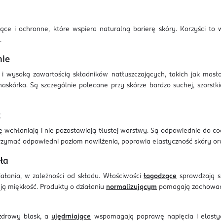
ce i ochronne, które wspiera naturalną barierę skóry. Korzyści to w
.
nie
ą i wysoką zawartością składników natłuszczających, takich jak masł
 naskórka. Są szczególnie polecane przy skórze bardzo suchej, szors
t
ię wchłaniają i nie pozostawiają tłustej warstwy. Są odpowiednie do c
rzymać odpowiedni poziom nawilżenia, poprawia elastyczność skóry ora
ła
ałania, w zależności od składu. Właściwości
łagodzące
sprawdzają si
ą miękkość. Produkty o działaniu
normalizującym
pomagają zachować
zdrowy blask, a
ujędrniające
wspomagają poprawę napięcia i elasty