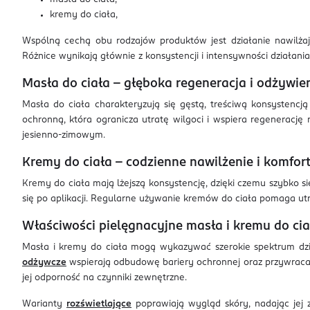
kremy do ciała,
Wspólną cechą obu rodzajów produktów jest działanie nawilżają
Różnice wynikają głównie z konsystencji i intensywności działania
Masła do ciała – głęboka regeneracja i odżywie
Masła do ciała charakteryzują się gęstą, treściwą konsystencj
ochronną, która ogranicza utratę wilgoci i wspiera regenerację
jesienno-zimowym.
Kremy do ciała – codzienne nawilżenie i komfor
Kremy do ciała mają lżejszą konsystencję, dzięki czemu szybko s
się po aplikacji. Regularne używanie kremów do ciała pomaga ut
Właściwości pielęgnacyjne masła i kremu do cia
Masła i kremy do ciała mogą wykazywać szerokie spektrum dzi
odżywcze
wspierają odbudowę bariery ochronnej oraz przywracaj
jej odporność na czynniki zewnętrzne.
Warianty
rozświetlające
poprawiają wygląd skóry, nadając jej 