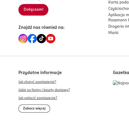
Karta pod
Czyścioch
Dołączam!
Aplikacja 
Rossmann P
Drogeria i
Znajdź nas również na:
Marki
Przydatne informacje
Gazetk
Jak złożyć zamówienie?
Jakie są formy i koszty dostawy?
Jak opłacić zamówienie?
Zobacz więcej