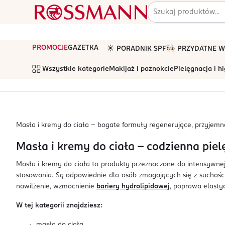
PROMOCJE
GAZETKA
☀️ PORADNIK SPF
🧑🏻‍🍳 PRZYDATNE
Wszystkie kategorie
Makijaż i paznokcie
Pielęgnacja i h
Masła i kremy do ciała – bogate formuły regenerujące, przyjemne 
Masła i kremy do ciała – codzienna pie
Masła i kremy do ciała to produkty przeznaczone do intensywnej 
stosowania. Są odpowiednie dla osób zmagających się z suchością,
nawilżenie, wzmocnienie
bariery hydrolipidowej
, poprawa elasty
W tej kategorii znajdziesz:
masła do ciała,