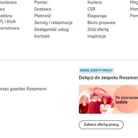
arunkowa
Pomoc
Kariera
Me
owo
Dostawa
CSR
Mam
mobilna
Płatność
Ekspansja
Pom
L i Klub
Zwroty i reklamacje
Biuro prasowe
nternetowa
Dostępność usług
Złóż ofertę
Kontakt
Inspiracje
NOWE OFERTY PRACY
a
Dołącz do zespołu Rossma
Zobacz oferty pracy