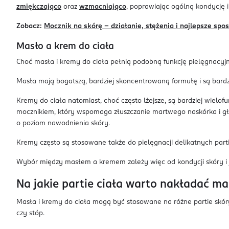
zmiękczająco
oraz
wzmacniająco
, poprawiając ogólną kondycję i
Zobacz:
Mocznik na skórę – działanie, stężenia i najlepsze sp
Masło a krem do ciała
Choć masła i kremy do ciała pełnią podobną funkcję pielęgnacyjną
Masła mają bogatszą, bardziej skoncentrowaną formułę i są bardzi
Kremy do ciała natomiast, choć często lżejsze, są bardziej wiel
mocznikiem, który wspomaga złuszczanie martwego naskórka i głęb
o poziom nawodnienia skóry.
Kremy często są stosowane także do pielęgnacji delikatnych partii 
Wybór między masłem a kremem zależy więc od kondycji skóry i j
Na jakie partie ciała warto nakładać ma
Masła i kremy do ciała mogą być stosowane na różne partie skóry 
czy stóp.