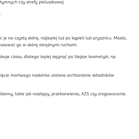
ntymnych czy strefy pieluszkowej.
.
 je na czystą skórę, najlepiej tuż po kąpieli lub prysznicu. Masła,
 wmasować go w skórę okrężnymi ruchami.
kuje czasu, dlatego lepiej sięgnąć po lżejsze kosmetyki, np.
unięcie martwego naskórka ułatwia wchłanianie składników
oblemy, takie jak rozstępy, przebarwienia, AZS czy zrogowacenia.