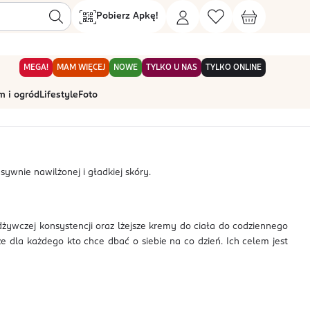
Pobierz Apkę!
MEGA!
MAM WIĘCEJ
NOWE
TYLKO U NAS
TYLKO ONLINE
 i ogród
Lifestyle
Foto
Sortowanie
domyślnie
sywnie nawilżonej i gładkiej skóry.
dżywczej konsystencji oraz lżejsze kremy do ciała do codziennego
że dla każdego kto chce dbać o siebie na co dzień. Ich celem jest