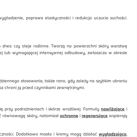
ygładzenie, poprawa elastyczności i redukcja uczucia suchości.
o shea czy oleje roślinne. Tworzą na powierzchni skóry warstwę
tkiej lub wymagającej intensywnej odbudowy, zwłaszcza w okresie
odziennego stosowania, także rano, gdy zależy na szybkim ubraniu
z chroni ją przed czynnikami zewnętrznymi.
ę przy podrażnieniach i skórze wrażliwej. Formuły
nawilżające
i
 równowagę skóry, natomiast
ochronne
i
regenerujące
wspierają
czności. Dodatkowo masła i kremy mogą działać
wygładzająco
,