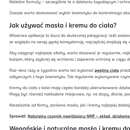
Niektóre formuły – szczególnie te o działaniu łagodzącym i ochro
Zawsze warto dostosować wybór kosmetyku do konkretnego obszar
Jak używać masła i kremu do ciała?
Właściwa aplikacja to klucz do skutecznej pielęgnacji. Jeśli zastan
ze względu na swoją gęstą konsystencję, najczęściej znajdują si
Aby osiągnąć najlepsze efekty, warto stosować je regularnie, najle
balsam, który szybciej się wchłania i zapewnia ochronę w ciągu d
Raz–dwa razy w tygodniu warto też wykonać
peeling ciała
przed
odżywczych z tego kosmetyku. Tak regularnie wykonywane czynno
Kremy do ciała z kolei mają często bardziej ukierunkowane działa
Mogą być również nakładane miejscowo, np. na stopy, dłonie, poś
Niezależnie od formy, zarówno masła, jak i kremy najlepiej dział
Sprawdź:
Naturalny czynnik nawilżający NMF – skład, działanie
Wegańskie i naturalne masła i kremy do