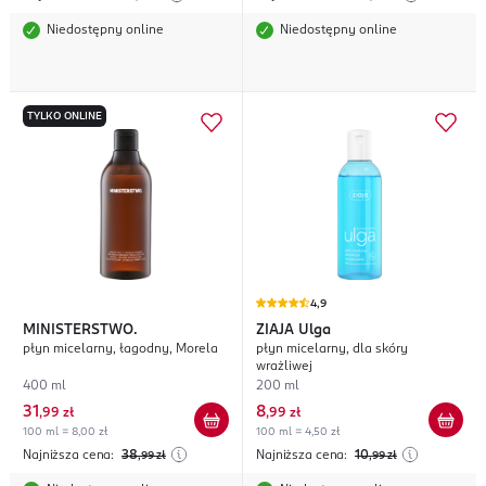
Niedostępny online
Niedostępny online
TYLKO ONLINE
4,9
MINISTERSTWO.
ZIAJA
Ulga
płyn micelarny, łagodny, Morela
płyn micelarny, dla skóry
wrażliwej
400 ml
200 ml
31
8
,
99 zł
,
99 zł
100 ml = 8,00 zł
100 ml = 4,50 zł
Najniższa cena:
38
Najniższa cena:
10
,99
zł
,99
zł