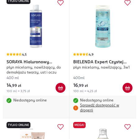
TYLKO ONLINE
4,5
4,9
SORAYA
Hialuronowy
BIELENDA
Expert Czystej
płyn micelarny, nawilżający, do
płyn micelarny, nawilżający, 3w1
Mikrozastrzyk
Skóry
demakijażu twarzy, ust i oczu
400 ml
400ml
14
16
,
99 zł
,
99 zł
100 ml = 3,75 zł
100 ml = 4,25 zł
Niedostępny online
Niedostępny online
Sprawdź dostępność w
drogerii
TYLKO ONLINE
MEGA!