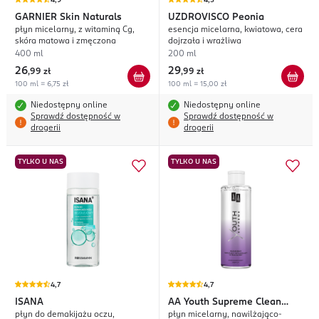
4,9
4,5
GARNIER
Skin Naturals
UZDROVISCO
Peonia
płyn micelarny, z witaminą Cg,
esencja micelarna, kwiatowa, cera
skóra matowa i zmęczona
dojrzała i wrażliwa
400 ml
200 ml
26
29
,
99 zł
,
99 zł
100 ml = 6,75 zł
100 ml = 15,00 zł
Niedostępny online
Niedostępny online
Sprawdź dostępność w
Sprawdź dostępność w
drogerii
drogerii
TYLKO U NAS
TYLKO U NAS
4,7
4,7
ISANA
AA
Youth Supreme Clean
płyn do demakijażu oczu,
płyn micelarny, nawilżająco-
Daily