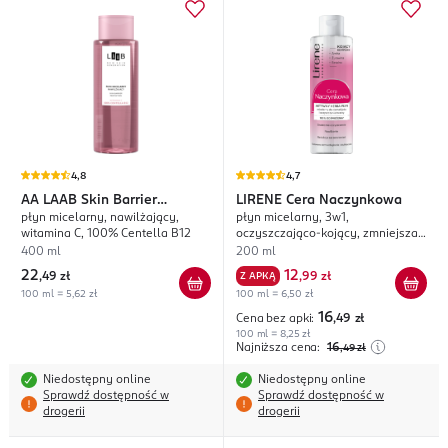
4,8
4,7
AA
LAAB Skin Barrier
LIRENE
Cera Naczynkowa
płyn micelarny, nawilżający,
płyn micelarny, 3w1,
Protection
witamina C, 100% Centella B12
oczyszczająco-kojący, zmniejsza
zaczerwienienia
400 ml
200 ml
22
12
,
49 zł
Z APKĄ
,
99 zł
100 ml = 5,62 zł
100 ml = 6,50 zł
16
Cena bez apki:
,49
zł
100 ml = 8,25 zł
Najniższa cena:
16
,49
zł
Niedostępny online
Niedostępny online
Sprawdź dostępność w
Sprawdź dostępność w
drogerii
drogerii