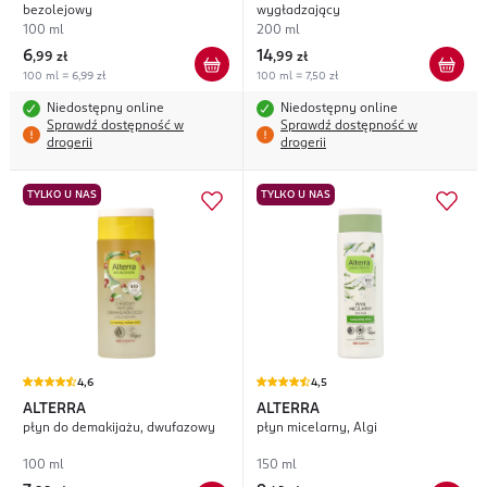
bezolejowy
wygładzający
100 ml
200 ml
6
14
,
99 zł
,
99 zł
100 ml = 6,99 zł
100 ml = 7,50 zł
Niedostępny online
Niedostępny online
Sprawdź dostępność w
Sprawdź dostępność w
drogerii
drogerii
TYLKO U NAS
TYLKO U NAS
4,6
4,5
ALTERRA
ALTERRA
płyn do demakijażu, dwufazowy
płyn micelarny, Algi
100 ml
150 ml