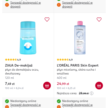
Sprawdź dostępność w
Sprawdź dostępność w
drogerii
drogerii
4,9
4,9
ZIAJA
De-makijaż
L'ORÉAL PARIS
Skin Expert
płyn do demakijażu oczu,
płyn micelarny, skóra sucha i
dwufazowy
wrażliwa
120 ml
400 ml
7
24
,
49 zł
,
99 zł
100 ml = 6,24 zł
100 ml = 6,25 zł
Najniższa cena:
29
,99
zł
Niedostępny online
Niedostępny online
Sprawdź dostępność w
Sprawdź dostępność w