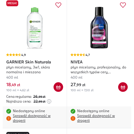
MEGA!
4,9
4,7
GARNIER
Skin Naturals
NIVEA
płyn micelarny, 3w1, skóra
płyn micelarny, profesjonalny, do
normalna i mieszana
wszystkich typów cery,
dwufazowy
400 ml
400 ml
18
27
,
49 zł
,
99 zł
100 ml = 4,62 zł
100 ml = 7,00 zł
Cena regularna:
26
,99
zł
Najniższa cena:
22
,99
zł
Niedostępny online
Niedostępny online
Sprawdź dostępność w
Sprawdź dostępność w
drogerii
drogerii