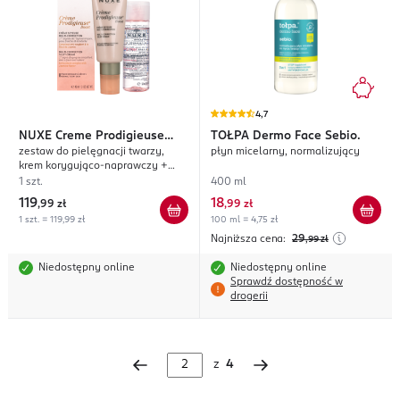
4,7
NUXE
Creme Prodigieuse
TOŁPA
Dermo Face Sebio.
zestaw do pielęgnacji twarzy,
płyn micelarny, normalizujący
Boost
krem korygująco-naprawczy +
woda micelarna
1 szt.
400 ml
119
18
,
99 zł
,
99 zł
1 szt. = 119,99 zł
100 ml = 4,75 zł
Najniższa cena:
29
,99
zł
Niedostępny online
Niedostępny online
Sprawdź dostępność w
drogerii
z
4