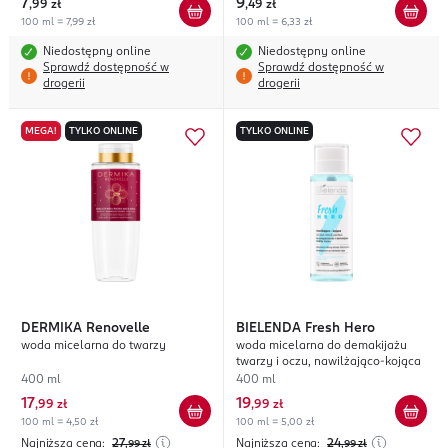
7
9
,
99 zł
,
49 zł
100 ml = 7,99 zł
100 ml = 6,33 zł
Niedostępny online
Niedostępny online
Sprawdź dostępność w
Sprawdź dostępność w
drogerii
drogerii
MEGA!
TYLKO ONLINE
TYLKO ONLINE
DERMIKA
Renovelle
BIELENDA
Fresh Hero
woda micelarna do twarzy
woda micelarna do demakijażu
twarzy i oczu, nawilżająco-kojąca
400 ml
400 ml
17
19
,
99 zł
,
99 zł
100 ml = 4,50 zł
100 ml = 5,00 zł
Najniższa cena:
27
Najniższa cena:
24
,99
zł
,99
zł