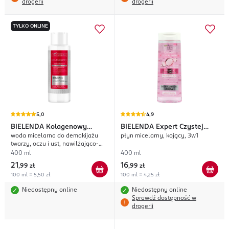
drogerii
drogerii
TYLKO ONLINE
5,0
4,9
BIELENDA
Kolagenowy
BIELENDA
Expert Czystej
woda micelarna do demakijażu
płyn micelarny, kojący, 3w1
Stymulator Młodości
Skóry
twarzy, oczu i ust, nawilżająco-
regenerująca
400 ml
400 ml
21
16
,
99 zł
,
99 zł
100 ml = 5,50 zł
100 ml = 4,25 zł
Niedostępny online
Niedostępny online
Sprawdź dostępność w
drogerii