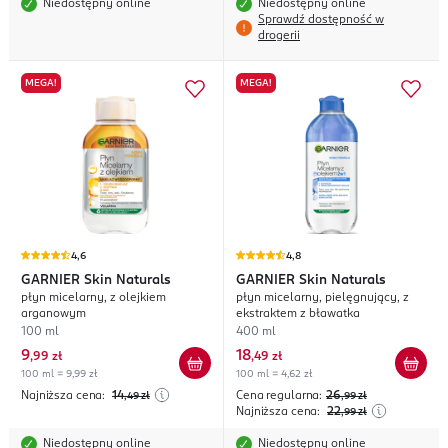
Niedostępny online
Niedostępny online
Sprawdź dostępność w
drogerii
MEGA!
MEGA!
4,6
4,8
GARNIER
Skin Naturals
GARNIER
Skin Naturals
płyn micelarny, z olejkiem
płyn micelarny, pielęgnujący, z
arganowym
ekstraktem z bławatka
100 ml
400 ml
9
18
,
99 zł
,
49 zł
100 ml = 9,99 zł
100 ml = 4,62 zł
Najniższa cena:
14
Cena regularna:
26
,49
zł
,99
zł
Najniższa cena:
22
,99
zł
Niedostępny online
Niedostępny online