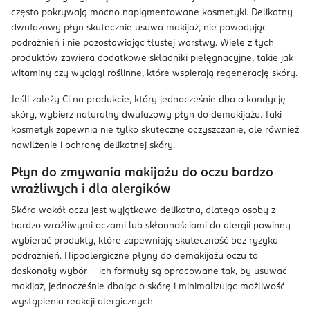
często pokrywają mocno napigmentowane kosmetyki. Delikatny
dwufazowy płyn skutecznie usuwa makijaż, nie powodując
podrażnień i nie pozostawiając tłustej warstwy. Wiele z tych
produktów zawiera dodatkowe składniki pielęgnacyjne, takie jak
witaminy czy wyciągi roślinne, które wspierają regenerację skóry.
Jeśli zależy Ci na produkcie, który jednocześnie dba o kondycję
skóry, wybierz naturalny dwufazowy płyn do demakijażu. Taki
kosmetyk zapewnia nie tylko skuteczne oczyszczanie, ale również
nawilżenie i ochronę delikatnej skóry.
Płyn do zmywania makijażu do oczu bardzo
wrażliwych i dla alergików
Skóra wokół oczu jest wyjątkowo delikatna, dlatego osoby z
bardzo wrażliwymi oczami lub skłonnościami do alergii powinny
wybierać produkty, które zapewniają skuteczność bez ryzyka
podrażnień. Hipoalergiczne płyny do demakijażu oczu to
doskonały wybór – ich formuły są opracowane tak, by usuwać
makijaż, jednocześnie dbając o skórę i minimalizując możliwość
wystąpienia reakcji alergicznych.