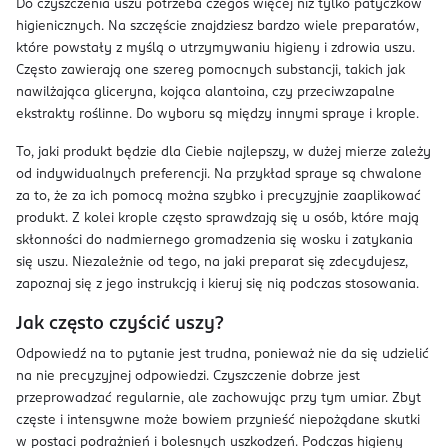
Do czyszczenia uszu potrzeba czegoś więcej niż tylko patyczków
higienicznych. Na szczęście znajdziesz bardzo wiele preparatów,
które powstały z myślą o utrzymywaniu higieny i zdrowia uszu.
Często zawierają one szereg pomocnych substancji, takich jak
nawilżająca gliceryna, kojąca alantoina, czy przeciwzapalne
ekstrakty roślinne. Do wyboru są między innymi spraye i krople.
To, jaki produkt będzie dla Ciebie najlepszy, w dużej mierze zależy
od indywidualnych preferencji. Na przykład spraye są chwalone
za to, że za ich pomocą można szybko i precyzyjnie zaaplikować
produkt. Z kolei krople często sprawdzają się u osób, które mają
skłonności do nadmiernego gromadzenia się wosku i zatykania
się uszu. Niezależnie od tego, na jaki preparat się zdecydujesz,
zapoznaj się z jego instrukcją i kieruj się nią podczas stosowania.
Jak często czyścić uszy?
Odpowiedź na to pytanie jest trudna, ponieważ nie da się udzielić
na nie precyzyjnej odpowiedzi. Czyszczenie dobrze jest
przeprowadzać regularnie, ale zachowując przy tym umiar. Zbyt
częste i intensywne może bowiem przynieść niepożądane skutki
w postaci podrażnień i bolesnych uszkodzeń. Podczas higieny