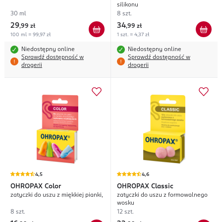
silikonu
30 ml
8 szt.
29
34
,
99 zł
,
99 zł
100 ml = 99,97 zł
1 szt. = 4,37 zł
Niedostępny online
Niedostępny online
Sprawdź dostępność w
Sprawdź dostępność w
drogerii
drogerii
4,5
4,6
OHROPAX
Color
OHROPAX
Classic
zatyczki do uszu z miękkiej pianki,
zatyczki do uszu z formowalnego
wosku
8 szt.
12 szt.