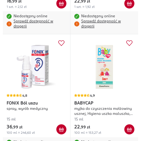
16
22
,
99 zł
,
99 zł
1 szt. = 2,12 zł
1 szt. = 1,92 zł
Niedostępny online
Niedostępny online
Sprawdź dostępność w
Sprawdź dostępność w
drogerii
drogerii
4,8
4,9
FONIX
Ból uszu
BABYCAP
spray, wyrób medyczny
myjka do czyszczenia małżowiny
usznej, Higiena uszka maluszka,
3m+
15 ml
15 ml
36
22
,
99 zł
,
99 zł
100 ml = 246,60 zł
100 ml = 153,27 zł