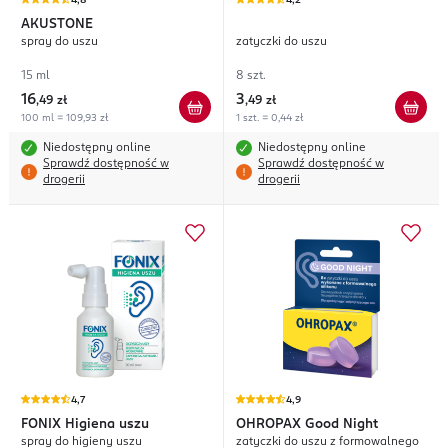
4,8
4,2
AKUSTONE
spray do uszu
zatyczki do uszu
15 ml
8 szt.
16
3
,
49 zł
,
49 zł
100 ml = 109,93 zł
1 szt. = 0,44 zł
Niedostępny online
Niedostępny online
Sprawdź dostępność w
Sprawdź dostępność w
drogerii
drogerii
4,7
4,9
FONIX
Higiena uszu
OHROPAX
Good Night
spray do higieny uszu
zatyczki do uszu z formowalnego