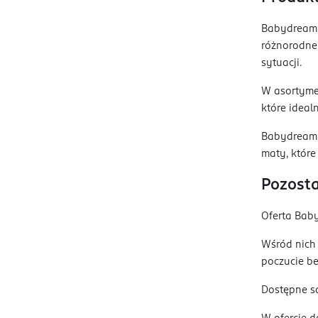
Babydream 
różnorodne
sytuacji.
W asortyme
które ideal
Babydream t
maty, które
Pozosta
Oferta Baby
Wśród nich 
poczucie b
Dostępne są