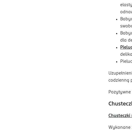
elast
odnaw
Babyd
swobo
Babyd
dla d
Pielu
delik
Pielu
Uzupełnieni
codzienną p
Pozytywne o
Chustecz
Chusteczki
Wykonane z