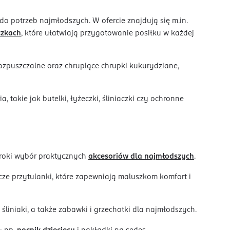
potrzeb najmłodszych. W ofercie znajdują się m.in.
czkach
, które ułatwiają przygotowanie posiłku w każdej
zpuszczalne oraz chrupiące chrupki kukurydziane,
 takie jak butelki, łyżeczki, śliniaczki czy ochronne
zeroki wybór praktycznych
akcesoriów dla najmłodszych
.
rocze przytulanki, które zapewniają maluszkom komfort i
śliniaki, a także zabawki i grzechotki dla najmłodszych.