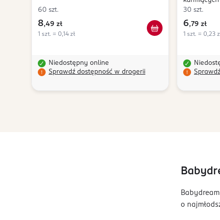
karmiących
60 szt.
30 szt.
8
6
,
49 zł
,
79 zł
1 szt. = 0,14 zł
1 szt. = 0,23 z
Niedostępny online
Niedost
Sprawdź dostępność w drogerii
Sprawdź
Babydre
Babydream 
o najmłodsz