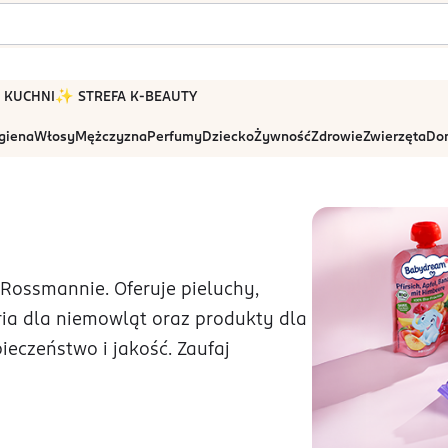
 W KUCHNI
✨ STREFA K-BEAUTY
igiena
Włosy
Mężczyzna
Perfumy
Dziecko
Żywność
Zdrowie
Zwierzęta
Dom
ossmannie. Oferuje pieluchy,
ria dla niemowląt oraz produkty dla
ieczeństwo i jakość. Zaufaj