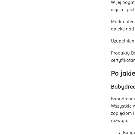
W jej boga
mycia i pie
Marka oferu
opiekę nad 
Uzupełnieni
Produkty Ba
certyfikata
Po jaki
Babydrea
Babydream 
Wszystkie w
zapięciom 
rozwoju.
Babyd