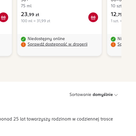
50+
60x60 cm
75 ml
10 szt.
23
12
,
99 zł
,
79 zł
100 ml = 31,99 zł
1 szt. = 1,28 zł
Niedostępny online
Niedostę
Sprawdź dostępność w drogerii
Sprawdź 
Sortowanie
domyślnie
onad 25 lat towarzyszy rodzinom w codziennej trosce