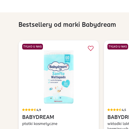
Bestsellery od marki Babydream
TYLKO U NAS
TYLKO U NAS
4,9
4,5
BABYDREAM
BABYDR
płatki kosmetyczne
wkładki lak