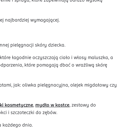
remie i sprayu, które zapewniają bardzo wysoką
tej najbardziej wymagającej.
ej pielęgnacji skóry dziecka.
tóre łagodnie oczyszczają ciało i włosy maluszka, a
odparzenia, które pomagają dbać o wrażliwą skórę
atami, jak: oliwka pielęgnacyjna, olejek migdałowy czy
tki kosmetyczne
,
mydło w kostce
, zestawy do
kci i szczoteczki do zębów.
a każdego dnia.