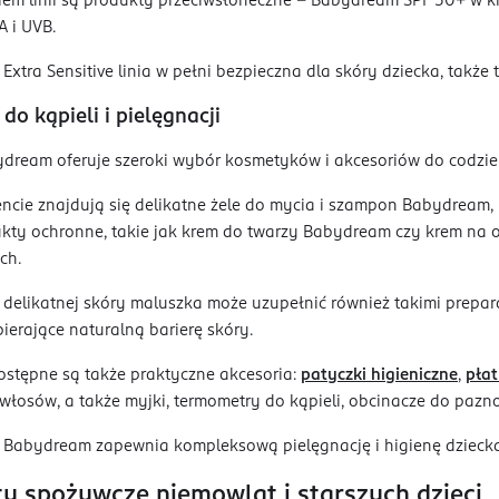
em linii są produkty przeciwsłoneczne – Babydream SPF 50+ w k
 i UVB.
xtra Sensitive linia w pełni bezpieczna dla skóry dziecka, także 
do kąpieli i pielęgnacji
ream oferuje szeroki wybór kosmetyków i akcesoriów do codzienn
cie znajdują się delikatne żele do mycia i szampon Babydream, k
kty ochronne, takie jak krem do twarzy Babydream czy krem na 
ch.
 delikatnej skóry maluszka może uzupełnić również takimi prepar
ierające naturalną barierę skóry.
ostępne są także praktyczne akcesoria:
patyczki higieniczne
,
pła
 włosów, a także myjki, termometry do kąpieli, obcinacze do pazno
u Babydream zapewnia kompleksową pielęgnację i higienę dzieck
y spożywcze niemowląt i starszych dzieci