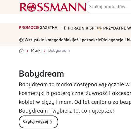
PROMOCJE
GAZETKA
☀️ PORADNIK SPF
🧑🏻‍🍳 PRZYDATNE
Wszystkie kategorie
Makijaż i paznokcie
Pielęgnacja i h
Marki
Babydream
Babydream
Babydream to marka dostępna wyłącznie w R
kosmetyki hipoalergiczne, żywność i akceso
kobiet w ciąży i mam. Od lat ceniona za bezp
Babydream i wybierz to, co najlepsze!
Czytaj więcej