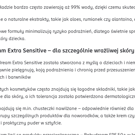
adzie bardzo często zawierają aż 99% wody, dzięki czemu skutec
o naturalne ekstrakty, takie jak aloes, rumianek czy alantoina, 
e formuły minimalizują ryzyko podrażnień, dlatego świetnie spr
kóry dziecka.
m Extra Sensitive – dla szczególnie wrażliwej skóry
ream Extra Sensitive została stworzona z myślą o dzieciach i nie
sywnie pielęgnują, koją podrażnienia i chronią przed przesuszeniem
h i barwników
tych kosmetyków często znajdują się łagodne składniki, takie j
e dla skóry, a ich tolerancja została potwierdzona dermatologiczn
najdują się m.in. chusteczki nawilżane – odpowiednie również dla 
grupy szczególnych produktów dla noworodków, a także krem czy 
i praktyczny puder w sztyfcie.