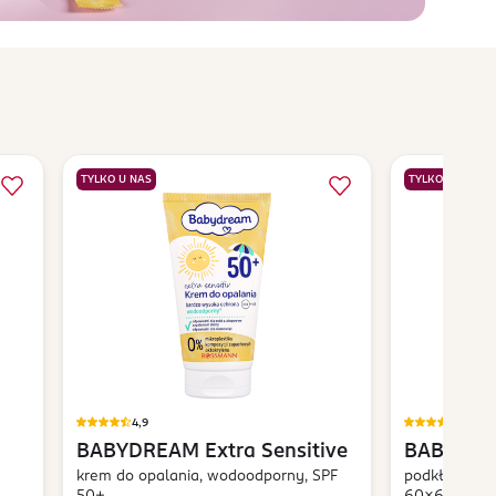
TYLKO U NAS
TYLKO U NAS
4,9
4,9
BABYDREAM
Extra Sensitive
BABYDR
krem do opalania, wodoodporny, SPF
podkłady hig