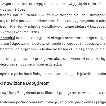
ycznym zapięciom na rzepy dobrze dopasowują się do ciała. Ic
ialnych źródeł.
ream Fun&Fit – cienkie i wyjątkowo chłonne pieluchy, stworzone
dę ruchów podczas raczkowania, chodzenia czy biegania, a takż
ream Premium – miękkie, wyjątkowo chłonne pieluszki bez subst
elikatnej skóry maluszka.
chomajtki
na noc – dostępne w różnych rozmiarach, długo utrzymuj
atnym ściągaczom i elastycznej formie są wygodne i dopasowane 
chomajtki do pływania – idealne na basen czy plażę, zapewniaj
em oferty są również praktyczne akcesoria: woreczki na pieluchy
ielęgnację i dbanie o higienę dziecka.
pinie o pieluchach Babydream potwierdzają ich jakość i popula
ki nawilżane Babydream
 nawilżane
Babydream to delikatne i praktyczne rozwiązanie w cod
 włókien pochodzenia naturalnego, są biodegradowalne i przyja