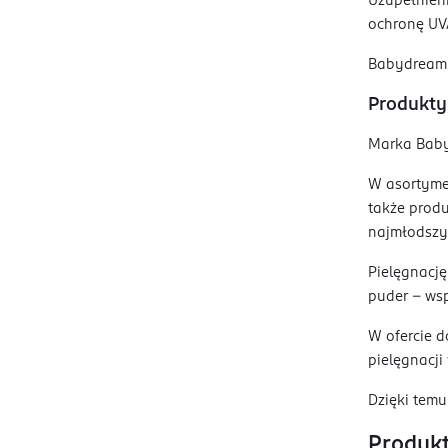
Uzupełnieni
ochronę UVA
Babydream E
Produkty 
Marka Babyd
W asortymen
także produ
najmłodszy
Pielęgnację
puder – wsp
W ofercie d
pielęgnacji
Dzięki tem
Produkt