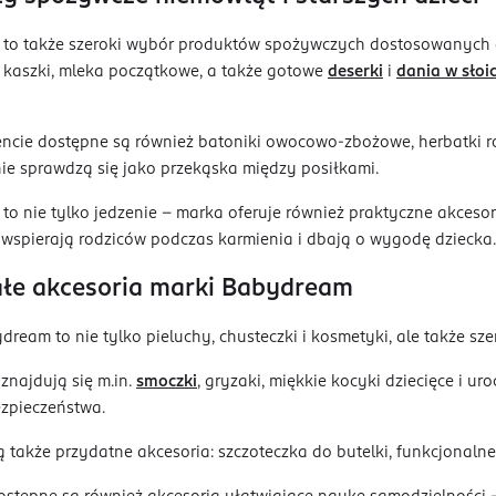
to także szeroki wybór produktów spożywczych dostosowanych do 
 kaszki, mleka początkowe, a także gotowe
deserki
i
dania w słoi
ncie dostępne są również batoniki owocowo-zbożowe, herbatki ro
nie sprawdzą się jako przekąska między posiłkami.
o nie tylko jedzenie – marka oferuje również praktyczne akcesoria,
 wspierają rodziców podczas karmienia i dbają o wygodę dziecka.
łe akcesoria marki Babydream
dream to nie tylko pieluchy, chusteczki i kosmetyki, ale także s
znajdują się m.in.
smoczki
, gryzaki, miękkie kocyki dziecięce i u
ezpieczeństwa.
 także przydatne akcesoria: szczoteczka do butelki, funkcjonalne 