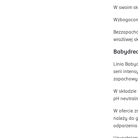
W swoim skł
Wzbogacone 
Bezzapachow
wrażliwej s
Babydrea
Linia Babyd
serii inten
zapachowyc
W składzie 
pH neutraln
W ofercie z
należy do 
odparzenia 