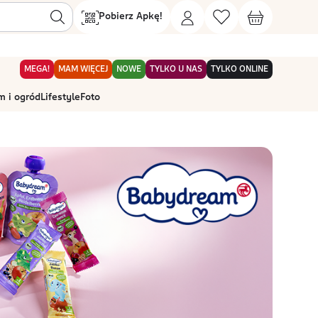
Pobierz Apkę!
MEGA!
MAM WIĘCEJ
NOWE
TYLKO U NAS
TYLKO ONLINE
 i ogród
Lifestyle
Foto