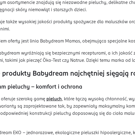
tym asortymencie znajdują się niezawodne pieluchy, delikatne c
lęgnacji skóry niemowląt i starszych dzieci.
je także wysokiej jakości produkty spożywcze dla maluszków ora
nimi.
em oferty jest linia Babydream Mamas, obejmująca specjalne kosm
bydream wyróżniają się bezpiecznymi recepturami, a ich jakość 
mi, takimi jak pieczęć Öko-Test czy Natrue. Dzięki temu marka od l
e produkty Babydream najchętniej sięgają r
m pieluchy – komfort i ochrona
oferuje szeroką gamę
pieluch
, które łączą wysoką chłonność, wy
arianty są zaprojektowane tak, by zapewniały maksymalny komfo
i odpowiedniej konstrukcji pieluchy dopasowują się do ciała ma
ream EKO – jednorazowe, ekologiczne pieluszki hipoalergiczne, k