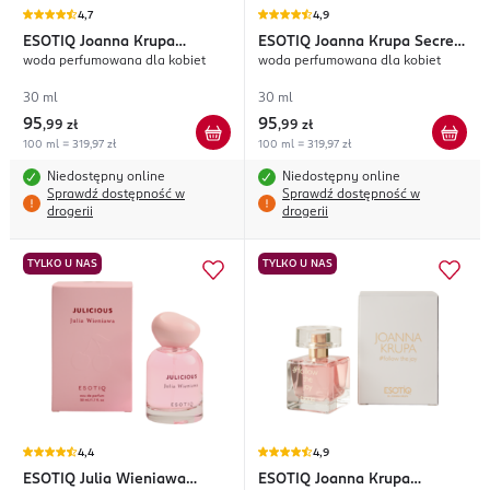
4,7
4,9
ESOTIQ
Joanna Krupa
ESOTIQ
Joanna Krupa Secret
woda perfumowana dla kobiet
woda perfumowana dla kobiet
#follow the beauty
Sense
30 ml
30 ml
95
95
,
99 zł
,
99 zł
100 ml = 319,97 zł
100 ml = 319,97 zł
Niedostępny online
Niedostępny online
Sprawdź dostępność w
Sprawdź dostępność w
drogerii
drogerii
TYLKO U NAS
TYLKO U NAS
4,4
4,9
ESOTIQ
Julia Wieniawa
ESOTIQ
Joanna Krupa