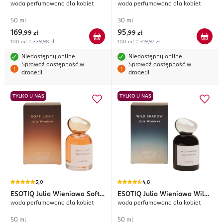
woda perfumowana dla kobiet
woda perfumowana dla kobiet
Julicious
#follow the joy
50 ml
30 ml
169
95
,
99 zł
,
99 zł
100 ml = 339,98 zł
100 ml = 319,97 zł
Niedostępny online
Niedostępny online
Sprawdź dostępność w
Sprawdź dostępność w
drogerii
drogerii
TYLKO U NAS
TYLKO U NAS
5,0
4,8
ESOTIQ
Julia Wieniawa Soft
ESOTIQ
Julia Wieniawa Wild
woda perfumowana dla kobiet
woda perfumowana dla kobiet
Light
Shadow
50 ml
50 ml