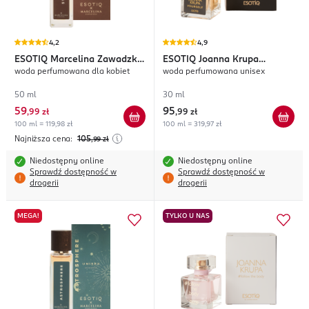
4,2
4,9
ESOTIQ
Marcelina Zawadzka
ESOTIQ
Joanna Krupa
woda perfumowana dla kobiet
woda perfumowana unisex
Fresh Symphony
Yourself
50 ml
30 ml
59
95
,
99 zł
,
99 zł
100 ml = 119,98 zł
100 ml = 319,97 zł
Najniższa cena:
105
,99
zł
Niedostępny online
Niedostępny online
Sprawdź dostępność w
Sprawdź dostępność w
drogerii
drogerii
MEGA!
TYLKO U NAS