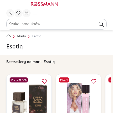
Marki
Esotiq
Esotiq
Bestsellery od marki Esotiq
TYLKO U NAS
MEGA!
ME