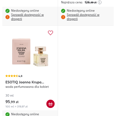
Najniższa cena:
126
,99
zł
Niedostępny online
Niedostępny online
Sprawdź dostępność w
Sprawdź dostępność w
drogerii
drogerii
4,8
ESOTIQ
Joanna Krupa
woda perfumowana dla kobiet
Feminine Power
30 ml
95
,
99 zł
100 ml = 319,97 zł
Niedostępny online