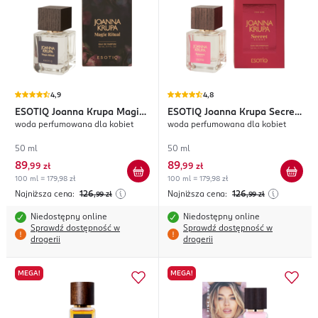
4,9
4,8
ESOTIQ
Joanna Krupa Magic
ESOTIQ
Joanna Krupa Secret
woda perfumowana dla kobiet
woda perfumowana dla kobiet
Ritual
Sense
50 ml
50 ml
89
89
,
99 zł
,
99 zł
100 ml = 179,98 zł
100 ml = 179,98 zł
Najniższa cena:
126
Najniższa cena:
126
,99
zł
,99
zł
Niedostępny online
Niedostępny online
Sprawdź dostępność w
Sprawdź dostępność w
drogerii
drogerii
MEGA!
MEGA!