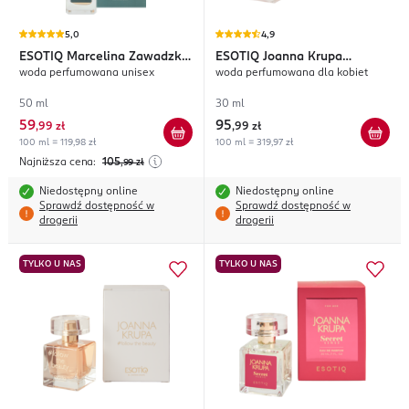
5,0
4,9
ESOTIQ
Marcelina Zawadzka
ESOTIQ
Joanna Krupa
woda perfumowana unisex
woda perfumowana dla kobiet
Astrosphere
#follow the body
50 ml
30 ml
59
95
,
99 zł
,
99 zł
100 ml = 119,98 zł
100 ml = 319,97 zł
Najniższa cena:
105
,99
zł
Niedostępny online
Niedostępny online
Sprawdź dostępność w
Sprawdź dostępność w
drogerii
drogerii
TYLKO U NAS
TYLKO U NAS