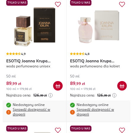
TYLKO U NAS
TYLKO U NAS
4,9
4,8
ESOTIQ
Joanna Krupa
ESOTIQ
Joanna Krupa
woda perfumowana unisex
woda perfumowana dla kobiet
Yourself
#follow the body
50 ml
50 ml
89
89
,
99 zł
,
99 zł
100 ml = 179,98 zł
100 ml = 179,98 zł
Najniższa cena:
126
Najniższa cena:
126
,99
zł
,99
zł
Niedostępny online
Niedostępny online
Sprawdź dostępność w
Sprawdź dostępność w
drogerii
drogerii
TYLKO U NAS
TYLKO U NAS