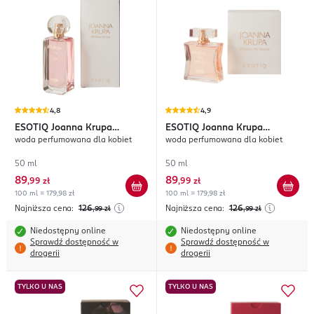
4,8
4,9
ESOTIQ
Joanna Krupa
ESOTIQ
Joanna Krupa
woda perfumowana dla kobiet
woda perfumowana dla kobiet
#follow the joy
#follow the beauty
50 ml
50 ml
89
89
,
99 zł
,
99 zł
100 ml = 179,98 zł
100 ml = 179,98 zł
Najniższa cena:
126
Najniższa cena:
126
,99
zł
,99
zł
Niedostępny online
Niedostępny online
Sprawdź dostępność w
Sprawdź dostępność w
drogerii
drogerii
TYLKO U NAS
TYLKO U NAS