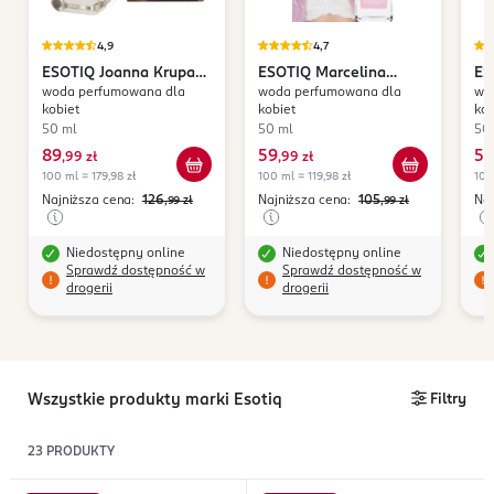
4,9
4,7
ESOTIQ
Joanna Krupa
ESOTIQ
Marcelina
ES
woda perfumowana dla
woda perfumowana dla
wo
Magic Ritual
Zawadzka Sunrise Over
Za
kobiet
kobiet
kob
The Pink
Th
50 ml
50 ml
50
89
59
59
,
99 zł
,
99 zł
100 ml = 179,98 zł
100 ml = 119,98 zł
100
Najniższa cena:
126
Najniższa cena:
105
Naj
,99
zł
,99
zł
Niedostępny online
Niedostępny online
Sprawdź dostępność w
Sprawdź dostępność w
drogerii
drogerii
Wszystkie produkty marki Esotiq
Filtry
23
PRODUKTY