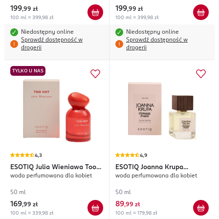
199
199
,
99 zł
,
99 zł
100 ml = 399,98 zł
100 ml = 399,98 zł
Niedostępny online
Niedostępny online
Sprawdź dostępność w
Sprawdź dostępność w
drogerii
drogerii
TYLKO U NAS
4,3
4,9
ESOTIQ
Julia Wieniawa Too
ESOTIQ
Joanna Krupa
woda perfumowana dla kobiet
woda perfumowana dla kobiet
Hot
Feminine Power
50 ml
50 ml
169
89
,
99 zł
,
99 zł
100 ml = 339,98 zł
100 ml = 179,98 zł