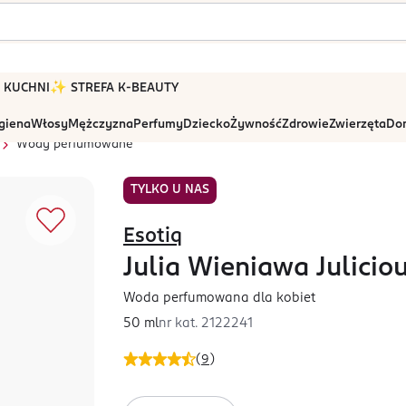
 W KUCHNI
✨ STREFA K-BEAUTY
igiena
Włosy
Mężczyzna
Perfumy
Dziecko
Żywność
Zdrowie
Zwierzęta
Dom
Wody perfumowane
TYLKO U NAS
Esotiq
Julia Wieniawa Julicio
Woda perfumowana dla kobiet
50 ml
nr kat.
2122241
(
9
)