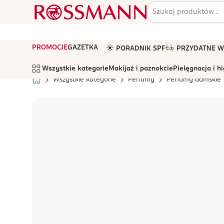
PROMOCJE
GAZETKA
☀️ PORADNIK SPF
🧑🏻‍🍳 PRZYDATNE
Wszystkie kategorie
Makijaż i paznokcie
Pielęgnacja i h
Wszystkie kategorie
Perfumy
Perfumy damskie