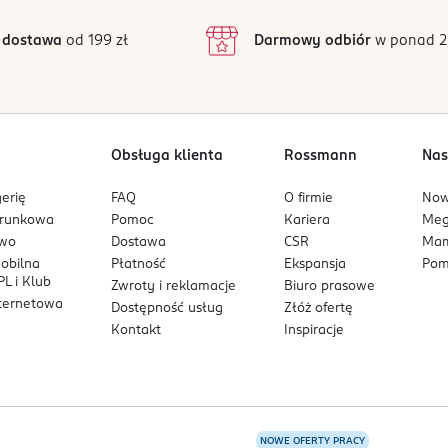
3
9 opinii
 podstawie
 z wyraźną nutą wiśni i ciepłą, waniliową bazą.
inie są zweryfikowane zakupem.
2
 dostawa
od 199 zł
Darmowy odbiór
w ponad 2
1
Obsługa klienta
Rossmann
Nas
erię
FAQ
O firmie
No
arunkowa
Pomoc
Kariera
Me
owo
Dostawa
CSR
Mam
mobilna
Płatność
Ekspansja
Pom
L i Klub
Zwroty i reklamacje
Biuro prasowe
nternetowa
Dostępność usług
Złóż ofertę
Kontakt
Inspiracje
NOWE OFERTY PRACY