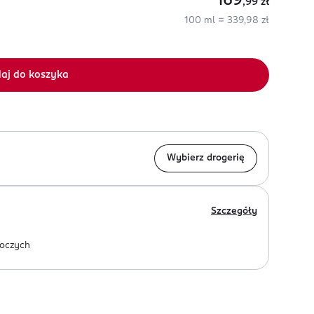
169
,99
zł
100 ml = 339,98 zł
aj do koszyka
Wybierz drogerię
Szczegóły
oczych