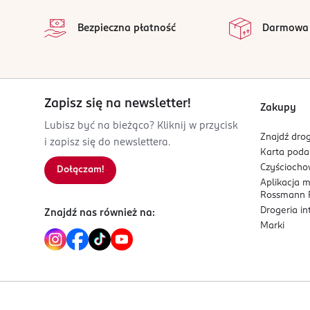
na
Dla kobiet, które lubią słodkie, zmysłowe zapachy
5 903972 851210
Wszystkie op
Bezpieczna płatność
Darmowa
Zapisz się na newsletter!
Zakupy
Lubisz być na bieżąco? Kliknij w przycisk
Znajdź drog
i zapisz się do newslettera.
Karta pod
Czyścioch
Dołączam!
Aplikacja 
Rossmann P
Drogeria i
Znajdź nas również na:
Marki