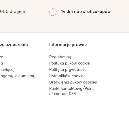
0
%
0
%
000 drogerii
14 dni na zwrot zakupów
0
%
Sortowanie wg
data: od najnowszej
ze oznaczenia
Informacje prawne
we
Regulaminy
ga
Polityka plików
cookie
 więcej
Polityka prywatności
agamy jak umiemy
Lista plików
cookies
Ustawienia plików
cookies
Punkt kontaktowy/
Point
of contact DSA