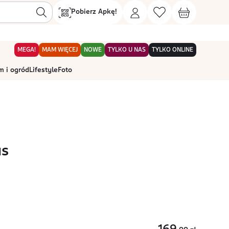
Pobierz Apkę!
MEGA!
MAM WIĘCEJ
NOWE
TYLKO U NAS
TYLKO ONLINE
 i ogród
Lifestyle
Foto
us