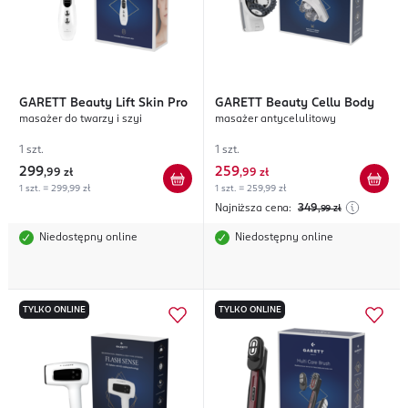
GARETT
Beauty Lift Skin Pro
GARETT
Beauty Cellu Body
masażer do twarzy i szyi
masażer antycelulitowy
1 szt.
1 szt.
299
259
,
99 zł
,
99 zł
1 szt. = 299,99 zł
1 szt. = 259,99 zł
Najniższa cena:
349
,99
zł
Niedostępny online
Niedostępny online
TYLKO ONLINE
TYLKO ONLINE