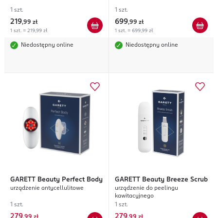
1 szt.
1 szt.
219
699
,
99 zł
,
99 zł
1 szt. = 219,99 zł
1 szt. = 699,99 zł
Niedostępny online
Niedostępny online
GARETT
Beauty Perfect Body
GARETT
Beauty Breeze Scrub
urządzenie antycellulitowe
urządzenie do peelingu
kawitacyjnego
1 szt.
1 szt.
279
279
,
99 zł
,
99 zł