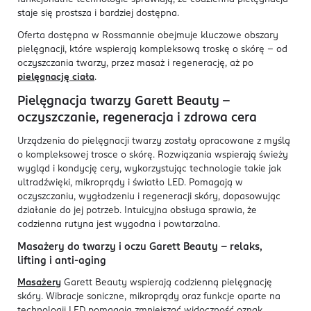
staje się prostsza i bardziej dostępna.
Oferta dostępna w Rossmannie obejmuje kluczowe obszary
pielęgnacji, które wspierają kompleksową troskę o skórę – od
oczyszczania twarzy, przez masaż i regenerację, aż po
pielęgnację ciała
.
Pielęgnacja twarzy Garett Beauty –
oczyszczanie, regeneracja i zdrowa cera
Urządzenia do pielęgnacji twarzy zostały opracowane z myślą
o kompleksowej trosce o skórę. Rozwiązania wspierają świeży
wygląd i kondycję cery, wykorzystując technologie takie jak
ultradźwięki, mikroprądy i światło LED. Pomagają w
oczyszczaniu, wygładzeniu i regeneracji skóry, dopasowując
działanie do jej potrzeb. Intuicyjna obsługa sprawia, że
codzienna rutyna jest wygodna i powtarzalna.
Masażery do twarzy i oczu Garett Beauty – relaks,
lifting i anti-aging
Masażery
Garett Beauty wspierają codzienną pielęgnację
skóry. Wibracje soniczne, mikroprądy oraz funkcje oparte na
technologii LED pomagają zmniejszać widoczność oznak