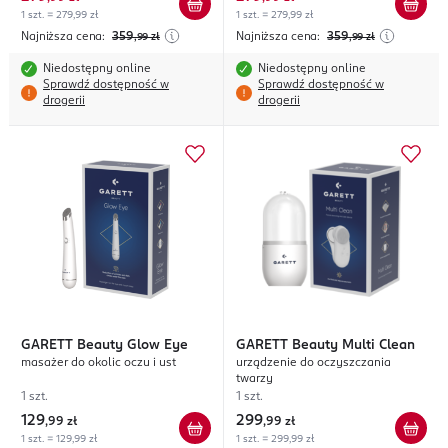
1 szt. = 279,99 zł
1 szt. = 279,99 zł
Najniższa cena:
359
Najniższa cena:
359
,99
zł
,99
zł
Niedostępny online
Niedostępny online
Sprawdź dostępność w
Sprawdź dostępność w
drogerii
drogerii
GARETT
Beauty Glow Eye
GARETT
Beauty Multi Clean
masażer do okolic oczu i ust
urządzenie do oczyszczania
twarzy
1 szt.
1 szt.
129
299
,
99 zł
,
99 zł
1 szt. = 129,99 zł
1 szt. = 299,99 zł