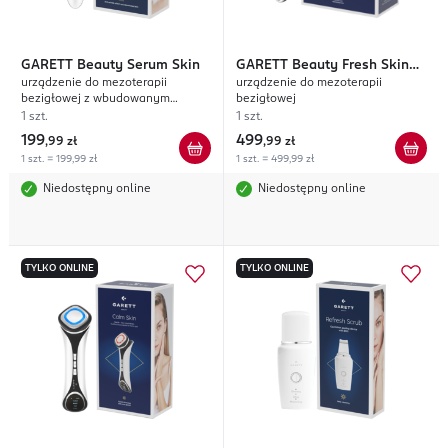
GARETT
Beauty Serum Skin
GARETT
Beauty Fresh Skin
urządzenie do mezoterapii
urządzenie do mezoterapii
Pro
bezigłowej z wbudowanym
bezigłowej
dozownikiem
1 szt.
1 szt.
199
499
,
99 zł
,
99 zł
1 szt. = 199,99 zł
1 szt. = 499,99 zł
Niedostępny online
Niedostępny online
TYLKO ONLINE
TYLKO ONLINE