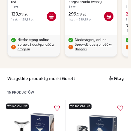
ust
oczyszczania twarzy
1 szt.
1 szt.
1 sz
129
299
27
,
99 zł
,
99 zł
1 szt. = 129,99 zł
1 szt. = 299,99 zł
1 sz
Naj
Niedostępny online
Niedostępny online
Sprawdź dostępność w
Sprawdź dostępność w
drogerii
drogerii
Wszystkie produkty marki Garett
Filtry
16
PRODUKTÓW
TYLKO ONLINE
TYLKO ONLINE