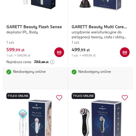
GARETT
Beauty Flash Sense
GARETT
Beauty Multi Care
depilator IPL, Biały
urządzenie wielofunkcyjne do
Brush
pielęgnacji twarzy, ciała i skóry
głowy
1 szt.
1 szt.
599
499
,
99 zł
,
99 zł
1 szt. = 599,99 zł
1 szt. = 499,99 zł
Najniższa cena:
799
,99
zł
Niedostępny online
Niedostępny online
TYLKO ONLINE
TYLKO ONLINE