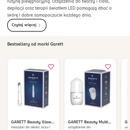
rutynę pielęgnacyjną. Urządzenia do twarzy i ciała,
depilacji oraz terapii światłem LED pomagają dbać o
skórę i dobre samopoczucie każdego dnia.
Czytaj więcej
Bestsellery od marki Garett
GARETT
Beauty Glow
GARETT
Beauty Multi
GA
masażer do okolic oczu i
urządzenie do
urz
Eye
Clean
Bo