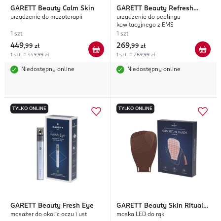
GARETT
Beauty Calm Skin
GARETT
Beauty Refresh
urządzenie do mezoterapii
urządzenie do peelingu
Scrub
kawitacyjnego z EMS
1 szt.
1 szt.
449
269
,
99 zł
,
99 zł
1 szt. = 449,99 zł
1 szt. = 269,99 zł
Niedostępny online
Niedostępny online
TYLKO ONLINE
TYLKO ONLINE
GARETT
Beauty Fresh Eye
GARETT
Beauty Skin Ritual
masażer do okolic oczu i ust
maska LED do rąk
Hands