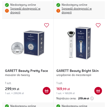
Niedostępny online
Niedostępny online
Sprawdź dostępność w
Sprawdź dostępność w
drogerii
drogerii
GARETT
Beauty Pretty Face
GARETT
Beauty Bright Skin
masażer do twarzy
urządzenie do mezoterapii
1 szt.
1 szt.
299
169
,
99 zł
,
99 zł
1 szt. = 299,99 zł
1 szt. = 169,99 zł
Najniższa cena:
219
,99
zł
Niedostępny online
Niedostępny online