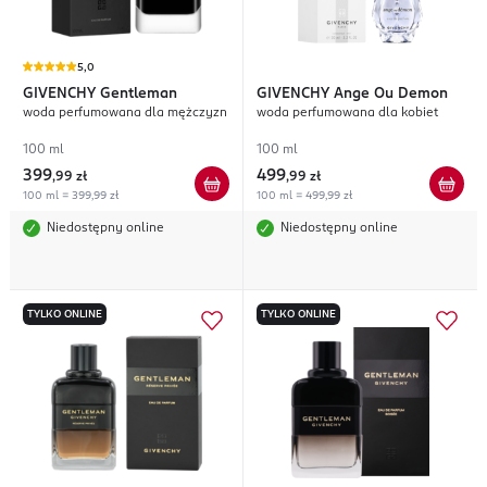
5,0
GIVENCHY
Gentleman
GIVENCHY
Ange Ou Demon
woda perfumowana dla mężczyzn
woda perfumowana dla kobiet
100 ml
100 ml
399
499
,
99 zł
,
99 zł
100 ml = 399,99 zł
100 ml = 499,99 zł
Niedostępny online
Niedostępny online
TYLKO ONLINE
TYLKO ONLINE