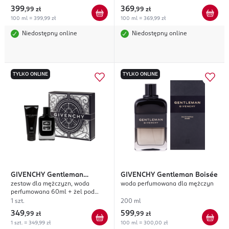
399
369
,
99 zł
,
99 zł
100 ml = 399,99 zł
100 ml = 369,99 zł
Niedostępny online
Niedostępny online
TYLKO ONLINE
TYLKO ONLINE
GIVENCHY
Gentleman
GIVENCHY
Gentleman Boisée
zestaw dla mężczyzn, woda
woda perfumowana dla mężczyn
Society
perfumowana 60ml + żel pod
prysznic 75ml
1 szt.
200 ml
349
599
,
99 zł
,
99 zł
1 szt. = 349,99 zł
100 ml = 300,00 zł