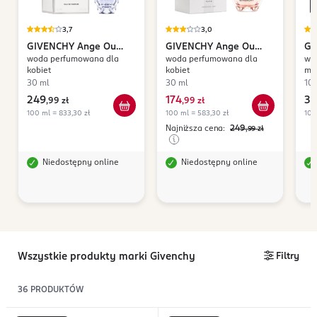
3,7
3,0
GIVENCHY
Ange Ou
GIVENCHY
Ange Ou
GI
woda perfumowana dla
woda perfumowana dla
wo
Demon
Demon Le Secret
In
kobiet
kobiet
mę
30 ml
30 ml
10
249
174
34
,
99 zł
,
99 zł
100 ml = 833,30 zł
100 ml = 583,30 zł
100
Najniższa cena:
249
,99
zł
Niedostępny online
Niedostępny online
Wszystkie produkty marki Givenchy
Filtry
36
PRODUKTÓW