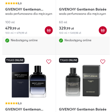
5,0
GIVENCHY
Gentleman
GIVENCHY
Gentleman Boisée
woda perfumowana dla mężczyzn
woda perfumowana dla mężczyzn
Réserve Privée
100 ml
60 ml
479
329
,
99 zł
,
99 zł
100 ml = 479,99 zł
100 ml = 549,98 zł
Niedostępny online
Niedostępny online
TYLKO ONLINE
TYLKO ONLINE
5,0
GIVENCHY
Gentleman
GIVENCHY
Gentleman Boisée