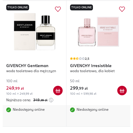
TYLKO ONLINE
TYLKO ONLINE
2,5
GIVENCHY
Gentleman
GIVENCHY
Irresistible
woda toaletowa dla mężczyzn
woda toaletowa, dla kobiet
100 ml
50 ml
249
299
,
99 zł
,
99 zł
100 ml = 249,99 zł
100 ml = 599,98 zł
Najniższa cena:
349
,99
zł
Niedostępny online
Niedostępny online