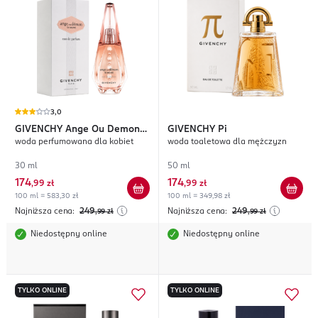
3,0
GIVENCHY
Ange Ou Demon
GIVENCHY
Pi
woda perfumowana dla kobiet
woda toaletowa dla mężczyzn
Le Secret
30 ml
50 ml
174
174
,
99 zł
,
99 zł
100 ml = 583,30 zł
100 ml = 349,98 zł
Najniższa cena:
249
Najniższa cena:
249
,99
zł
,99
zł
Niedostępny online
Niedostępny online
TYLKO ONLINE
TYLKO ONLINE