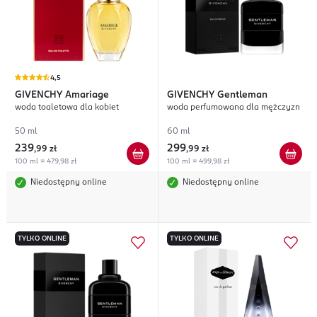
4,5
GIVENCHY
Amariage
GIVENCHY
Gentleman
woda toaletowa dla kobiet
woda perfumowana dla mężczyzn
50 ml
60 ml
239
299
,
99 zł
,
99 zł
100 ml = 479,98 zł
100 ml = 499,98 zł
Niedostępny online
Niedostępny online
TYLKO ONLINE
TYLKO ONLINE