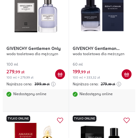
GIVENCHY
Gentlemen Only
GIVENCHY
Gentleman
woda toaletowa dla mężczyzn
woda toaletowa dla meżczyzn
Intense
100 ml
60 ml
279
199
,
99 zł
,
99 zł
100 ml = 279,99 zł
100 ml = 333,32 zł
Najniższa cena:
399
Najniższa cena:
279
,99
zł
,99
zł
Niedostępny online
Niedostępny online
TYLKO ONLINE
TYLKO ONLINE