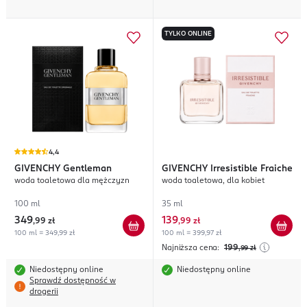
TYLKO ONLINE
4,4
GIVENCHY
Gentleman
GIVENCHY
Irresistible Fraiche
woda toaletowa dla mężczyzn
woda toaletowa, dla kobiet
100 ml
35 ml
349
139
,
99 zł
,
99 zł
100 ml = 349,99 zł
100 ml = 399,97 zł
Najniższa cena:
199
,99
zł
Niedostępny online
Niedostępny online
Sprawdź dostępność w
drogerii