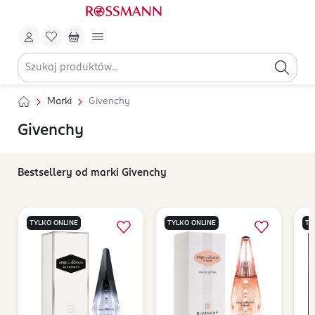
Marki
Givenchy
Givenchy
Bestsellery od marki Givenchy
TYLKO ONLINE
TYLKO ONLINE
TY