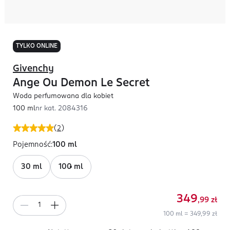
TYLKO ONLINE
Givenchy
Ange Ou Demon Le Secret
Woda perfumowana dla kobiet
100 ml
nr kat.
2084316
(
2
)
Pojemność
:
100 ml
30 ml
100 ml
349
,99
zł
100 ml = 349,99 zł