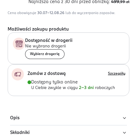
Najniższa cena z 30 dni
przed obniżką:
499
,99
zł
Cena obowiązuje
30.07-12.08.26
lub do wyczerpania zapasów.
Możliwości zakupu produktu
Dostępność w drogerii
Nie wybrano drogerii
Wybierz drogerię
Zamów z dostawą
Szczegóły
Dostępny tylko online
U Ciebie zwykle w ciągu
2-3 dni
roboczych
Opis
Składniki
Givenchy Ange ou Démon Le Secret to damska woda