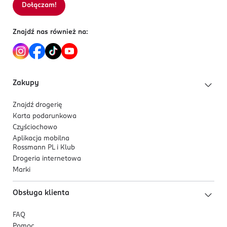
Dołączam!
Sortowanie wg
data: od najnowszej
Znajdź nas również na:
Zakupy
Znajdź drogerię
Karta podarunkowa
Czyściochowo
Aplikacja mobilna
Rossmann PL i Klub
Drogeria internetowa
Marki
Obsługa klienta
FAQ
Pomoc