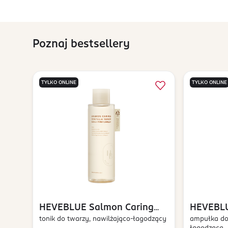
Poznaj bestsellery
TYLKO ONLINE
TYLKO ONLINE
HEVEBLUE
Salmon Caring
HEVEBL
Centella
tonik do twarzy, nawilżająco-łagodzący
Centella
ampułka do 