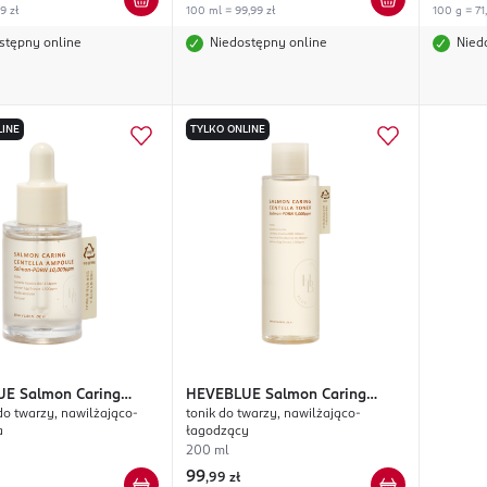
99 zł
100 ml = 99,99 zł
100 g = 71
stępny online
Niedostępny online
Nied
LINE
TYLKO ONLINE
UE
Salmon Caring
HEVEBLUE
Salmon Caring
o twarzy, nawilżająco-
tonik do twarzy, nawilżająco-
Centella
a
łagodzący
200 ml
99
,
99 zł