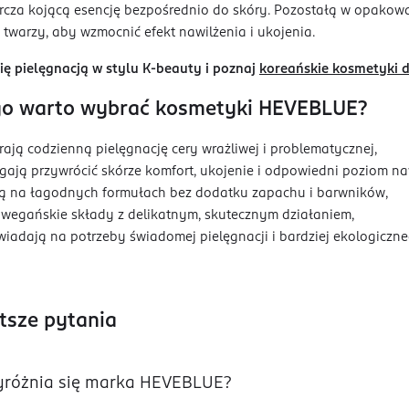
rcza kojącą esencję bezpośrednio do skóry. Pozostałą w opako
e twarzy, aby wzmocnić efekt nawilżenia i ukojenia.
się pielęgnacją w stylu K-beauty i poznaj
koreańskie kosmetyki 
go warto wybrać kosmetyki HEVEBLUE?
rają codzienną pielęgnację cery wrażliwej i problematycznej,
ają przywrócić skórze komfort, ukojenie i odpowiedni poziom na
ą na łagodnych formułach bez dodatku zapachu i barwników,
 wegańskie składy z delikatnym, skutecznym działaniem,
iadają na potrzeby świadomej pielęgnacji i bardziej ekologiczne
tsze pytania
różnia się marka HEVEBLUE?