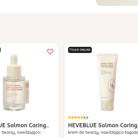
TYLKO ONLINE
5,0
UE
Salmon Caring
HEVEBLUE
Salmon Caring
twarzy, nawilżająco-
Centella
krem do twarzy, nawilżająco-łagod