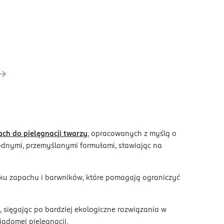
j
ch do pielęgnacji twarzy
, opracowanych z myślą o
godnymi, przemyślanymi formułami, stawiając na
tku zapachu i barwników, które pomagają ograniczyć
 sięgając po bardziej ekologiczne rozwiązania w
adomej pielęgnacji.