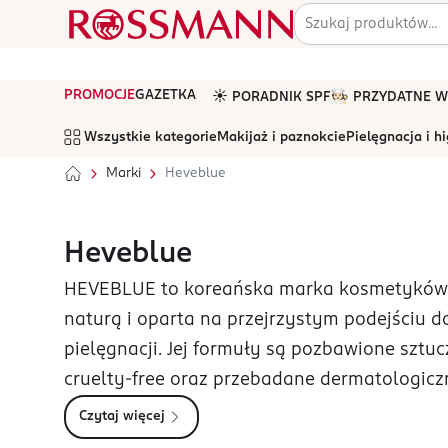
PROMOCJE
GAZETKA
☀️ PORADNIK SPF
🧑🏻‍🍳 PRZYDATNE
Wszystkie kategorie
Makijaż i paznokcie
Pielęgnacja i h
Marki
Heveblue
Heveblue
HEVEBLUE to koreańska marka kosmetyków d
naturą i oparta na przejrzystym podejściu do
pielęgnacji. Jej formuły są pozbawione szt
cruelty-free oraz przebadane dermatologiczn
Czytaj więcej