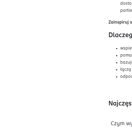
dosta
parti
Zainspiruj 
Dlacze
wspie
pomag
bazuj
łączą
odpow
Najczęs
Czym wy