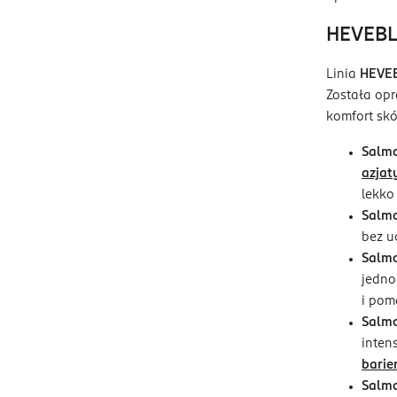
HEVEBL
Linia
HEVEB
Została op
komfort skó
Salmo
azjat
lekko
Salmo
bez u
Salmo
jedno
i pom
Salmo
inten
barie
Salmo