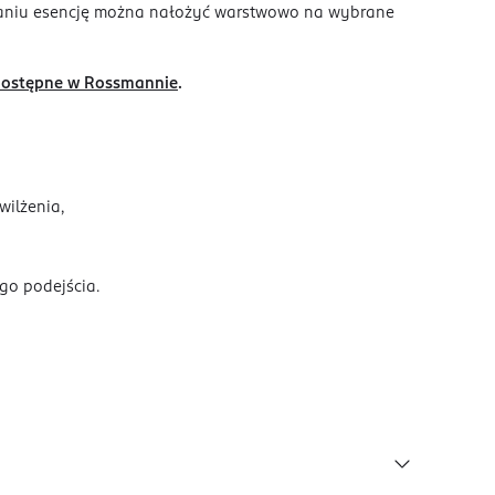
waniu esencję można nałożyć warstwowo na wybrane
dostępne w Rossmannie
.
wilżenia,
go podejścia.