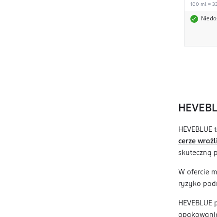
100 ml = 33
Niedo
HEVEBLU
HEVEBLUE t
cerze wrażl
skuteczną p
W ofercie m
ryzyko podr
HEVEBLUE po
opakowaniac