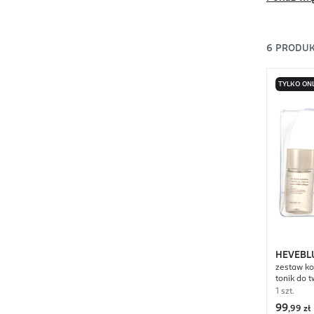
6
PRODU
TYLKO ON
HEVEBL
zestaw ko
Centella
tonik do 
twarzy 13
1 szt.
+ pianka 
99
,
99 zł