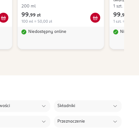
twarzy 25ml
+ krem do t
200 ml
1 szt.
oczyszczają
99
99
,
99 zł
,
99 zł
100 ml = 50,00 zł
1 szt. = 99,99 z
Niedostępny online
Niedostę
wości
Składniki
Przeznaczenie