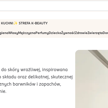
 W KUCHNI
✨ STREFA K-BEAUTY
igiena
Włosy
Mężczyzna
Perfumy
Dziecko
Żywność
Zdrowie
Zwierzęta
Dom
o skóry wrażliwej, inspirowana
 składu oraz delikatnej, skutecznej
ucznych barwników i zapachów,
ie.