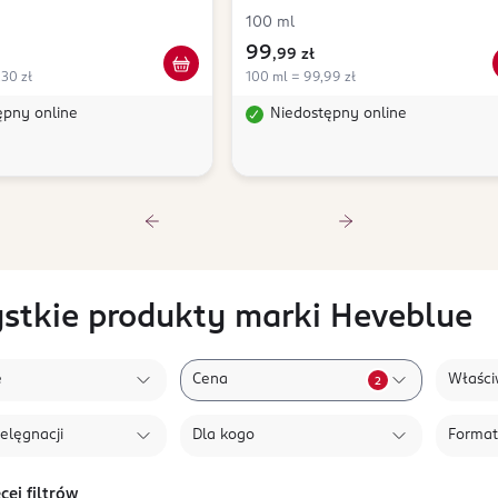
100 ml
99
,
99 zł
,30 zł
100 ml = 99,99 zł
ępny online
Niedostępny online
stkie produkty marki Heveblue
e
Cena
Właści
2
elęgnacji
Dla kogo
Format
cej filtrów