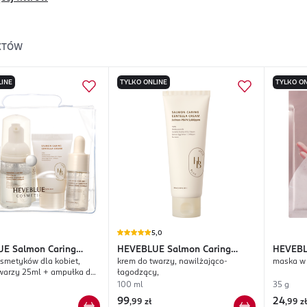
KTÓW
LINE
TYLKO ONLINE
TYLKO ON
5,0
UE
Salmon Caring
HEVEBLUE
Salmon Caring
HEVEB
smetyków dla kobiet,
krem do twarzy, nawilżająco-
maska w 
Centella
Hydro C
twarzy 25ml + ampułka do
łagodzący,
ml + krem do twarzy 20ml
100 ml
35 g
oczyszczająca 30ml
99
24
,
99 zł
,
99 zł