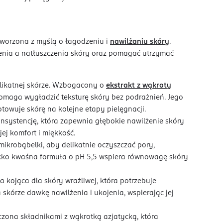
stworzona z myślą o łagodzeniu i
nawilżaniu skóry
.
nia a natłuszczenia skóry oraz pomagać utrzymać
elikatnej skórze. Wzbogacony o
ekstrakt z wąkroty
 pomaga wygładzić teksturę skóry bez podrażnień. Jego
owuje skórę na kolejne etapy pielęgnacji.
nsystencję, która zapewnia głębokie nawilżenie skóry
ej komfort i miękkość.
ikrobąbelki, aby delikatnie oczyszczać pory,
kko kwaśna formuła o pH 5,5 wspiera równowagę skóry
 kojąca dla skóry wrażliwej, która potrzebuje
 skórze dawkę nawilżenia i ukojenia, wspierając jej
zona składnikami z wąkrotką azjatycką, która