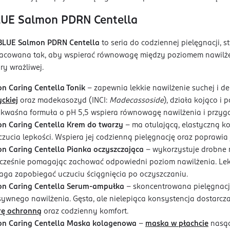
UE Salmon PDRN Centella
LUE Salmon PDRN Centella
to seria do codziennej pielęgnacji, 
racowana tak, aby wspierać równowagę między poziomem nawilże
ry wrażliwej.
n Caring Centella Tonik
– zapewnia lekkie nawilżenie suchej i d
yckiej
oraz madekasozyd (INCI:
Madecassoside
), działa kojąco i
 kwaśna formuła o pH 5,5 wspiera równowagę nawilżenia i przygot
n Caring Centella Krem do twarzy
– ma otulającą, elastyczną ko
czucia lepkości. Wspiera jej codzienną pielęgnację oraz poprawia j
n Caring Centella Pianka oczyszczająca
– wykorzystuje drobne m
cześnie pomagając zachować odpowiedni poziom nawilżenia. Le
aga zapobiegać uczuciu ściągnięcia po oczyszczaniu.
n Caring Centella Serum-ampułka
– skoncentrowana pielęgnacja
sywnego nawilżenia. Gęsta, ale nielepiąca konsystencja dostarcza
rę ochronną
oraz codzienny komfort.
n Caring Centella Maska kolagenowa
–
maska w płachcie
nasąc