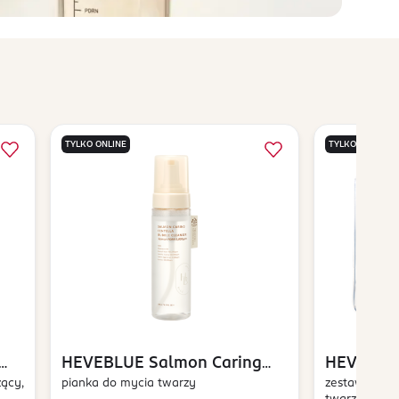
TYLKO ONLINE
TYLKO ONLINE
HEVEBLUE
Salmon Caring
HEVEBLU
zący,
Centella
pianka do mycia twarzy
Centella
zestaw kosme