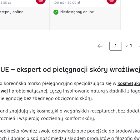
3,30 zł
100 ml = 50,00 zł
stępny online
Niedostępny online
z
1
E - ekspert od pielęgnacji skóry wrażliwe
o koreańska marka pielęgnacyjna specjalizująca się w
kosmetyka
iwej
i problematycznej. Łączy inspirowane naturą składniki z ła
ielęgnację bez zbędnego obciążania skóry.
arki znajdują się kosmetyki o wegańskich recepturach, bez doda
ażnień i wspierają codzienny komfort skóry.
dkreśla również swoje odpowiedzialne podejście do środowiska,
h i dbając o spójność między składem produktów a filozofią świ