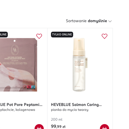
Sortowanie
domyślnie
LINE
TYLKO ONLINE
LUE
Pot Pore Peptamin
HEVEBLUE
Salmon Caring
płachcie, kolagenowa
pianka do mycia twarzy
ollagen
Centella
200 ml
99
,
99 zł