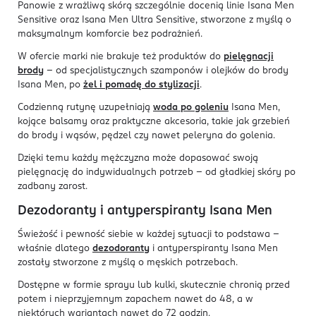
Panowie z wrażliwą skórą szczególnie docenią linie Isana Men
Sensitive oraz Isana Men Ultra Sensitive, stworzone z myślą o
maksymalnym komforcie bez podrażnień.
W ofercie marki nie brakuje też produktów do
pielęgnacji
brody
– od specjalistycznych szamponów i olejków do brody
Isana Men, po
żel i pomadę do stylizacji
.
Codzienną rutynę uzupełniają
woda po goleniu
Isana Men,
kojące balsamy oraz praktyczne akcesoria, takie jak grzebień
do brody i wąsów, pędzel czy nawet peleryna do golenia.
Dzięki temu każdy mężczyzna może dopasować swoją
pielęgnację do indywidualnych potrzeb – od gładkiej skóry po
zadbany zarost.
Dezodoranty i antyperspiranty Isana Men
Świeżość i pewność siebie w każdej sytuacji to podstawa –
właśnie dlatego
dezodoranty
i antyperspiranty Isana Men
zostały stworzone z myślą o męskich potrzebach.
Dostępne w formie sprayu lub kulki, skutecznie chronią przed
potem i nieprzyjemnym zapachem nawet do 48, a w
niektórych wariantach nawet do 72 godzin.