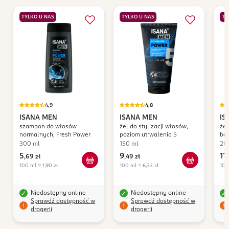
TYLKO U NAS
TYLKO U NAS
TY
4,9
4,8
ISANA MEN
ISANA MEN
IS
szampon do włosów
żel do stylizacji włosów,
żel
Se
normalnych, Fresh Power
poziom utrwalenia 5
bar
300 ml
150 ml
20
5
9
11
,
69 zł
,
49 zł
,
100 ml = 1,90 zł
100 ml = 6,33 zł
100
Niedostępny online
Niedostępny online
Sprawdź dostępność w
Sprawdź dostępność w
drogerii
drogerii