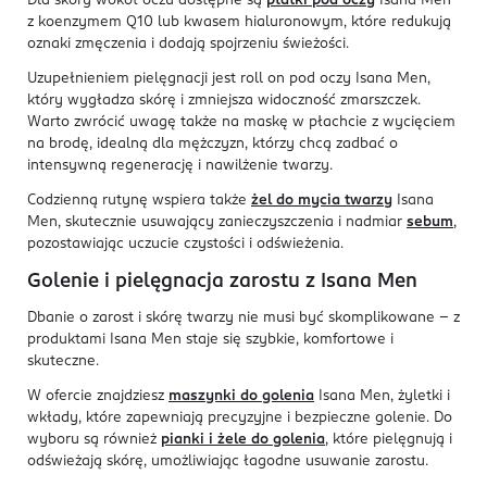
Dla skóry wokół oczu dostępne są
płatki pod oczy
Isana Men
z koenzymem Q10 lub kwasem hialuronowym, które redukują
oznaki zmęczenia i dodają spojrzeniu świeżości.
Uzupełnieniem pielęgnacji jest roll on pod oczy Isana Men,
który wygładza skórę i zmniejsza widoczność zmarszczek.
Warto zwrócić uwagę także na maskę w płachcie z wycięciem
na brodę, idealną dla mężczyzn, którzy chcą zadbać o
intensywną regenerację i nawilżenie twarzy.
Codzienną rutynę wspiera także
żel do mycia twarzy
Isana
Men, skutecznie usuwający zanieczyszczenia i nadmiar
sebum
,
pozostawiając uczucie czystości i odświeżenia.
Golenie i pielęgnacja zarostu z Isana Men
Dbanie o zarost i skórę twarzy nie musi być skomplikowane – z
produktami Isana Men staje się szybkie, komfortowe i
skuteczne.
W ofercie znajdziesz
maszynki do golenia
Isana Men, żyletki i
wkłady, które zapewniają precyzyjne i bezpieczne golenie. Do
wyboru są również
pianki i żele do golenia
, które pielęgnują i
odświeżają skórę, umożliwiając łagodne usuwanie zarostu.