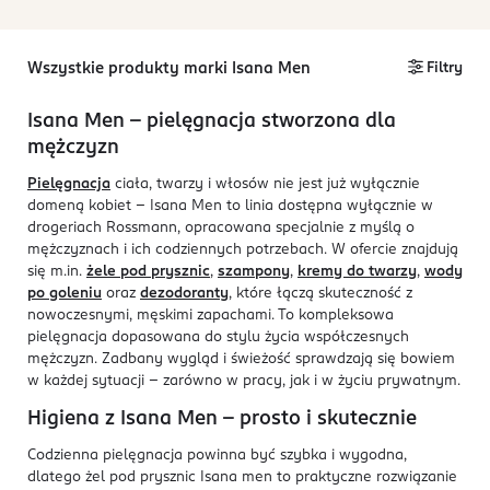
Wszystkie produkty marki Isana Men
Filtry
Isana Men – pielęgnacja stworzona dla
mężczyzn
Pielęgnacja
ciała, twarzy i włosów nie jest już wyłącznie
domeną kobiet – Isana Men to linia dostępna wyłącznie w
drogeriach Rossmann, opracowana specjalnie z myślą o
mężczyznach i ich codziennych potrzebach. W ofercie znajdują
się m.in.
żele pod prysznic
,
szampony
,
kremy do twarzy
,
wody
po goleniu
oraz
dezodoranty
, które łączą skuteczność z
nowoczesnymi, męskimi zapachami. To kompleksowa
pielęgnacja dopasowana do stylu życia współczesnych
mężczyzn. Zadbany wygląd i świeżość sprawdzają się bowiem
w każdej sytuacji – zarówno w pracy, jak i w życiu prywatnym.
Higiena z Isana Men – prosto i skutecznie
Codzienna pielęgnacja powinna być szybka i wygodna,
dlatego żel pod prysznic Isana men to praktyczne rozwiązanie