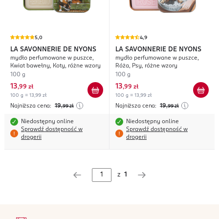
5,0
4,9
LA SAVONNERIE DE NYONS
LA SAVONNERIE DE NYONS
mydło perfumowane w puszce,
mydło perfumowane w puszce,
Kwiat bawełny, Koty, różne wzory
Róża, Psy, różne wzory
100 g
100 g
13
13
,
99 zł
,
99 zł
100 g = 13,99 zł
100 g = 13,99 zł
Najniższa cena:
19
Najniższa cena:
19
,99
zł
,99
zł
Niedostępny online
Niedostępny online
Sprawdź dostępność w
Sprawdź dostępność w
drogerii
drogerii
z
1
stopka