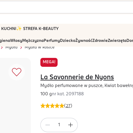
 W KUCHNI
✨ STREFA K-BEAUTY
igiena
Włosy
Mężczyzna
Perfumy
Dziecko
Żywność
Zdrowie
Zwierzęta
Dom
Mydła
Mydła w kostce
MEGA!
La Savonnerie de Nyons
Mydło perfumowane w puszce, Kwiat bawełny
100 g
nr kat.
2097188
(
27
)