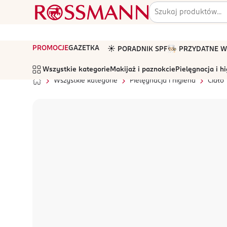
PROMOCJE
GAZETKA
☀️ PORADNIK SPF
🧑🏻‍🍳 PRZYDATNE
Wszystkie kategorie
Makijaż i paznokcie
Pielęgnacja i h
Wszystkie kategorie
Pielęgnacja i higiena
Ciało