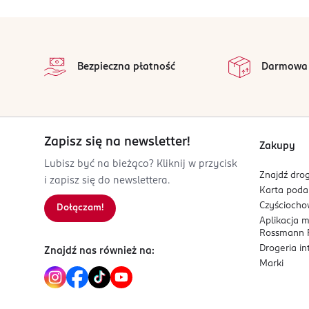
OSOBA/PODMIOT ODPOWIEDZIALNY
LA SAVONNERIE DE NYONS
stopka
70 RUE FELIX MAURENT - ZAC LES LAURONS II
na 
NYONS
Wszystkie op
Bezpieczna płatność
Darmowa
Kod EAN
3 760231 814322
Zapisz się na newsletter!
Zakupy
Lubisz być na bieżąco? Kliknij w przycisk
Znajdź drog
i zapisz się do newslettera.
Karta pod
Czyścioch
Dołączam!
Aplikacja 
Rossmann P
Drogeria i
Znajdź nas również na:
Marki