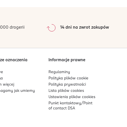
0
%
0
%
0
%
0
%
000 drogerii
14 dni na zwrot zakupów
0
%
Sortowanie wg
data: od najnowszej
ze oznaczenia
Informacje prawne
we
Regulaminy
ga
Polityka plików
cookie
 więcej
Polityka prywatności
agamy jak umiemy
Lista plików
cookies
Ustawienia plików
cookies
Punkt kontaktowy/
Point
of contact DSA