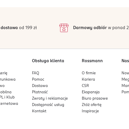
5
5
/5
4
3
27 opinii
podstawie
inie są zweryfikowane zakupem.
2
 dostawa
od 199 zł
Darmowy odbiór
w ponad 2
1
Obsługa klienta
Rossmann
Nas
erię
FAQ
O firmie
No
arunkowa
Pomoc
Kariera
Me
owo
Dostawa
CSR
Mam
mobilna
Płatność
Ekspansja
Pom
L i Klub
Zwroty i reklamacje
Biuro prasowe
nternetowa
Dostępność usług
Złóż ofertę
Kontakt
Inspiracje