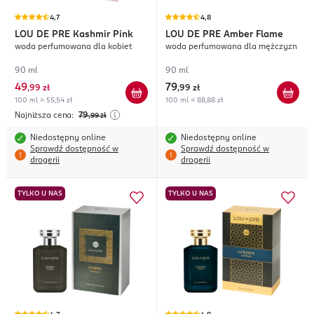
4,7
4,8
LOU DE PRE
Kashmir Pink
LOU DE PRE
Amber Flame
woda perfumowana dla kobiet
woda perfumowana dla mężczyzn
90 ml
90 ml
49
79
,
99 zł
,
99 zł
100 ml = 55,54 zł
100 ml = 88,88 zł
Najniższa cena:
79
,99
zł
Niedostępny online
Niedostępny online
Sprawdź dostępność w
Sprawdź dostępność w
drogerii
drogerii
TYLKO U NAS
TYLKO U NAS