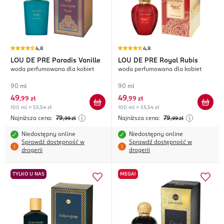
4,8
4,8
LOU DE PRE
Paradis Vanille
LOU DE PRE
Royal Rubis
woda perfumowana dla kobiet
woda perfumowana dla kobiet
90 ml
90 ml
49
49
,
99 zł
,
99 zł
100 ml = 55,54 zł
100 ml = 55,54 zł
Najniższa cena:
79
Najniższa cena:
79
,99
zł
,99
zł
Niedostępny online
Niedostępny online
Sprawdź dostępność w
Sprawdź dostępność w
drogerii
drogerii
TYLKO U NAS
MEGA!