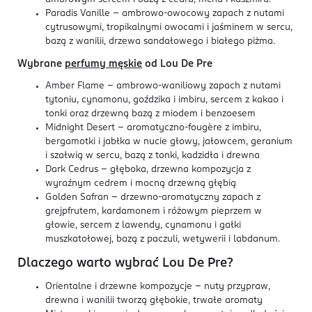
Paradis Vanille – ambrowo-owocowy zapach z nutami
cytrusowymi, tropikalnymi owocami i jaśminem w sercu,
bazą z wanilii, drzewa sandałowego i białego piżma.
Wybrane
perfumy męskie
od Lou De Pre
Amber Flame – ambrowo-waniliowy zapach z nutami
tytoniu, cynamonu, goździka i imbiru, sercem z kakao i
tonki oraz drzewną bazą z miodem i benzoesem
Midnight Desert – aromatyczno-fougère z imbiru,
bergamotki i jabłka w nucie głowy, jałowcem, geranium
i szałwią w sercu, bazą z tonki, kadzidła i drewna
Dark Cedrus – głęboka, drzewna kompozycja z
wyraźnym cedrem i mocną drzewną głębią
Golden Safran – drzewno-aromatyczny zapach z
grejpfrutem, kardamonem i różowym pieprzem w
głowie, sercem z lawendy, cynamonu i gałki
muszkatołowej, bazą z paczuli, wetywerii i labdanum.
Dlaczego warto wybrać Lou De Pre?
Orientalne i drzewne kompozycje – nuty przypraw,
drewna i wanilii tworzą głębokie, trwałe aromaty