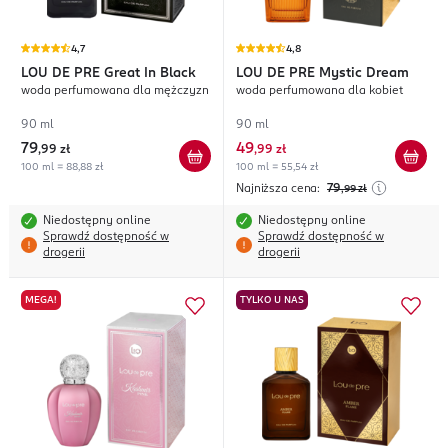
4,7
4,8
LOU DE PRE
Great In Black
LOU DE PRE
Mystic Dream
woda perfumowana dla mężczyzn
woda perfumowana dla kobiet
90 ml
90 ml
79
49
,
99 zł
,
99 zł
100 ml = 88,88 zł
100 ml = 55,54 zł
Najniższa cena:
79
,99
zł
Niedostępny online
Niedostępny online
Sprawdź dostępność w
Sprawdź dostępność w
drogerii
drogerii
MEGA!
TYLKO U NAS