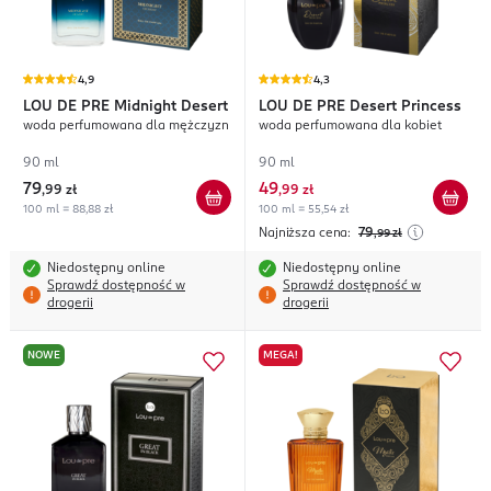
4,9
4,3
LOU DE PRE
Midnight Desert
LOU DE PRE
Desert Princess
woda perfumowana dla mężczyzn
woda perfumowana dla kobiet
90 ml
90 ml
79
49
,
99 zł
,
99 zł
100 ml = 88,88 zł
100 ml = 55,54 zł
Najniższa cena:
79
,99
zł
Niedostępny online
Niedostępny online
Sprawdź dostępność w
Sprawdź dostępność w
drogerii
drogerii
NOWE
MEGA!