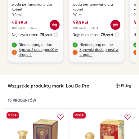
woda perfumowana dla
woda perfumowana dla
wo
Vanille
Pink
Ru
kobiet
kobiet
kob
90 ml
90 ml
90
49
49
49
,
99 zł
,
99 zł
100 ml = 55,54 zł
100 ml = 55,54 zł
100
Najniższa cena:
79
Najniższa cena:
79
Naj
,99
zł
,99
zł
Niedostępny online
Niedostępny online
Sprawdź dostępność w
Sprawdź dostępność w
drogerii
drogerii
Wszystkie produkty marki Lou De Pre
Filtry
10
PRODUKTÓW
MEGA!
MEGA!