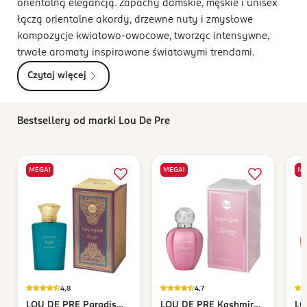
orientalną elegancją. Zapachy damskie, męskie i unisex
łączą orientalne akordy, drzewne nuty i zmysłowe
kompozycje kwiatowo-owocowe, tworząc intensywne,
trwałe aromaty inspirowane światowymi trendami.
Czytaj więcej
Bestsellery od marki Lou De Pre
MEGA!
MEGA!
ME
4,8
4,7
LOU DE PRE
Paradis
LOU DE PRE
Kashmir
LO