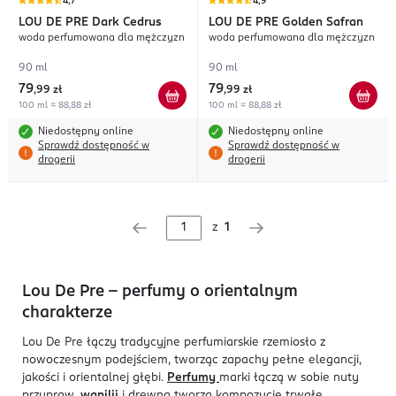
4,7
4,9
LOU DE PRE
Dark Cedrus
LOU DE PRE
Golden Safran
woda perfumowana dla mężczyzn
woda perfumowana dla mężczyzn
90 ml
90 ml
79
79
,
99 zł
,
99 zł
100 ml = 88,88 zł
100 ml = 88,88 zł
Niedostępny online
Niedostępny online
Sprawdź dostępność w
Sprawdź dostępność w
drogerii
drogerii
z
1
Lou De Pre – perfumy o orientalnym
charakterze
Lou De Pre łączy tradycyjne perfumiarskie rzemiosło z
nowoczesnym podejściem, tworząc zapachy pełne elegancji,
jakości i orientalnej głębi.
Perfumy
marki łączą w sobie nuty
przypraw,
wanilii
i drewna tworzą kompozycje trwałe,