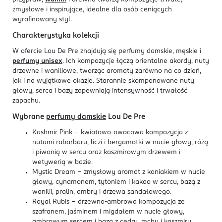
zmysłowe i inspirujące, idealne dla osób ceniących
wyrafinowany styl.
Charakterystyka kolekcji
W ofercie Lou De Pre znajdują się perfumy damskie, męskie i
perfumy unisex
. Ich kompozycje łączą orientalne akordy, nuty
drzewne i waniliowe, tworząc aromaty zarówno na co dzień,
jak i na wyjątkowe okazje. Starannie skomponowane nuty
głowy, serca i bazy zapewniają intensywność i trwałość
zapachu.
Wybrane
perfumy damskie
Lou De Pre
Kashmir Pink – kwiatowo-owocowa kompozycja z
nutami rabarbaru, liczi i bergamotki w nucie głowy, różą
i piwonią w sercu oraz kaszmirowym drzewem i
wetywerią w bazie.
Mystic Dream – zmysłowy aromat z koniakiem w nucie
głowy, cynamonem, tytoniem i kakao w sercu, bazą z
wanilii, pralin, ambry i drzewa sandałowego.
Royal Rubis – drzewno-ambrowa kompozycja ze
szafranem, jaśminem i migdałem w nucie głowy,
ambrowym sercem i bazą z cedru, mchu i kaszmiru.