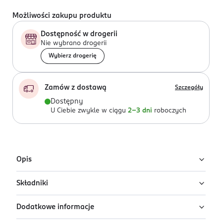
Możliwości zakupu produktu
Dostępność w drogerii
Nie wybrano drogerii
Wybierz drogerię
Zamów z dostawą
Szczegóły
Dostępny
U Ciebie zwykle w ciągu
2-3 dni
roboczych
Opis
Składniki
Woda perfumowana dla kobiet Lou De Pre
Desert Princess
Dodatkowe informacje
Ingredients: : ALCOHOL DENAT., PARFUM, AQUA,
Lou De Pre Desert Princess to damska woda
GERANYL ACETATE, CITRONELLOL, ROSE KETONES,