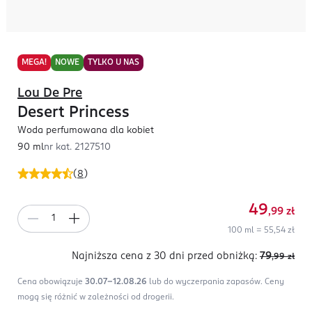
MEGA!
NOWE
TYLKO U NAS
Lou De Pre
Desert Princess
Woda perfumowana dla kobiet
90 ml
nr kat.
2127510
(
8
)
49
,99
zł
100 ml = 55,54 zł
Najniższa cena z 30 dni
przed obniżką:
79
,99
zł
Cena obowiązuje
30.07-12.08.26
lub do wyczerpania zapasów.
Ceny
mogą się różnić w zależności od drogerii.