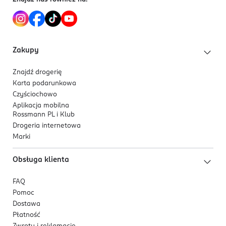
5 903719 646963
księżniczka - daj się porwać zmysłowej iluzji, która
zostaje w pamięci jak sen.
Zakupy
Znajdź drogerię
Karta podarunkowa
Czyściochowo
Aplikacja mobilna
Rossmann PL i Klub
Drogeria internetowa
Marki
Obsługa klienta
FAQ
Pomoc
Dostawa
Płatność