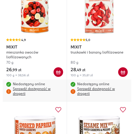
4,9
5,0
MIXIT
MIXIT
mieszanka owoców
truskawki i banany liofilizowane
liofilizowanych
70 g
80 g
26
28
,
99 zł
,
49 zł
100 g = 38,56 zł
100 g = 35,61 zł
Niedostępny online
Niedostępny online
Sprawdź dostępność w
Sprawdź dostępność w
drogerii
drogerii