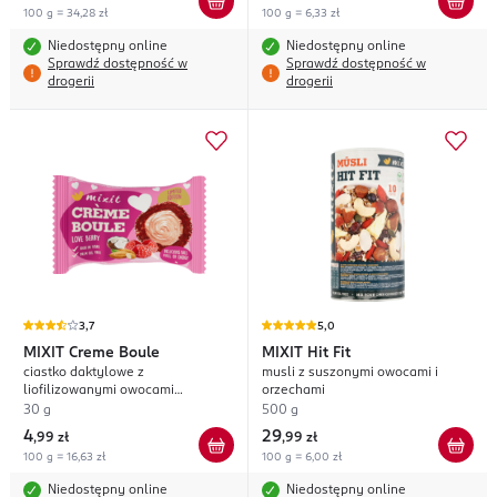
100 g = 34,28 zł
100 g = 6,33 zł
Niedostępny online
Niedostępny online
Sprawdź dostępność w
Sprawdź dostępność w
drogerii
drogerii
3,7
5,0
MIXIT
Creme Boule
MIXIT
Hit Fit
ciastko daktylowe z
musli z suszonymi owocami i
liofilizowanymi owocami
orzechami
wypełnione migdałowym kremem
30 g
500 g
4
29
,
99 zł
,
99 zł
100 g = 16,63 zł
100 g = 6,00 zł
Niedostępny online
Niedostępny online