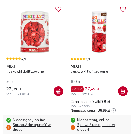
4,9
4,9
MIXIT
MIXIT
truskawki liofilizowane
truskawki liofilizowane
50 g
100 g
22
27
,
99 zł
Z APKĄ
,
49 zł
100 g = 45,98 zł
100 g = 27,49 zł
38
Cena bez apki:
,99
zł
100 g = 38,99 zł
Najniższa cena:
38
,99
zł
Niedostępny online
Niedostępny online
Sprawdź dostępność w
Sprawdź dostępność w
drogerii
drogerii