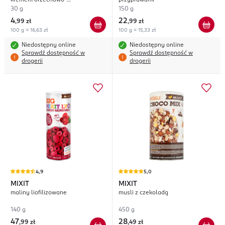
kremem orzechowo-
przyprawami
czekoladowym, Double Chocolate
30 g
150 g
4
22
,
99 zł
,
99 zł
100 g = 16,63 zł
100 g = 15,33 zł
Niedostępny online
Niedostępny online
Sprawdź dostępność w
Sprawdź dostępność w
drogerii
drogerii
4,9
5,0
MIXIT
MIXIT
maliny liofilizowane
musli z czekoladą
140 g
450 g
47
28
,
99 zł
,
49 zł