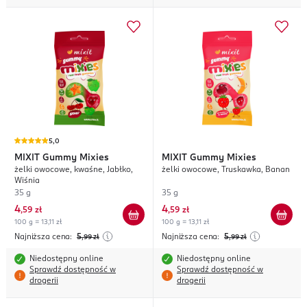
5,0
MIXIT
Gummy Mixies
MIXIT
Gummy Mixies
żelki owocowe, kwaśne, Jabłko,
żelki owocowe, Truskawka, Banan
Wiśnia
35 g
35 g
4
4
,
59 zł
,
59 zł
100 g = 13,11 zł
100 g = 13,11 zł
Najniższa cena:
5
Najniższa cena:
5
,99
zł
,99
zł
Niedostępny online
Niedostępny online
Sprawdź dostępność w
Sprawdź dostępność w
drogerii
drogerii