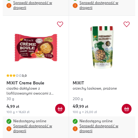
Sprawdź dostępność w
Sprawdź dostępność w
drogerii
drogerii
3,0
MIXIT
Creme Boule
MIXIT
ciastko daktylowe z
orzechy laskowe, prażone
liofilizowanymi owocami z
kremem orzechowo-karmelowym,
30 g
200 g
Strawberry Caramel
4
49
,
99 zł
,
99 zł
100 g = 16,63 zł
100 g = 25,00 zł
Niedostępny online
Niedostępny online
Sprawdź dostępność w
Sprawdź dostępność w
drogerii
drogerii