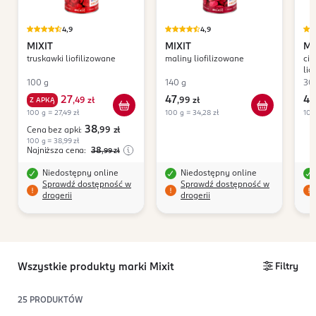
4,9
4,9
MIXIT
MIXIT
MI
truskawki liofilizowane
maliny liofilizowane
cia
lio
kr
100 g
140 g
30
ka
27
47
4
Z APKĄ
,
49 zł
,
99 zł
,
9
Ca
100 g = 27,49 zł
100 g = 34,28 zł
100
38
Cena bez apki:
,99
zł
100 g = 38,99 zł
Najniższa cena:
38
,99
zł
Niedostępny online
Niedostępny online
Sprawdź dostępność w
Sprawdź dostępność w
drogerii
drogerii
Wszystkie produkty marki Mixit
Filtry
25
PRODUKTÓW