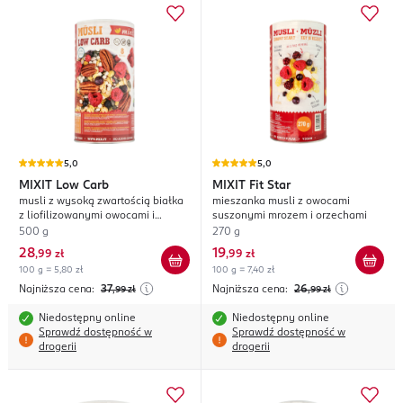
5,0
5,0
MIXIT
Low Carb
MIXIT
Fit Star
musli z wysoką zwartością białka
mieszanka musli z owocami
z liofilizowanymi owocami i
suszonymi mrozem i orzechami
orzechami
500 g
270 g
28
19
,
99 zł
,
99 zł
100 g = 5,80 zł
100 g = 7,40 zł
Najniższa cena:
37
Najniższa cena:
26
,99
zł
,99
zł
Niedostępny online
Niedostępny online
Sprawdź dostępność w
Sprawdź dostępność w
drogerii
drogerii