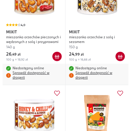
4,0
MIXIT
MIXIT
mieszanka orzechów pieczonych i
mieszanka orzechów z solą i
wędzonych z solą i przyprawami
sezamem
140 g
150 g
26
24
,
49 zł
,
99 zł
100 g = 18,92 zł
100 g = 16,66 zł
Niedostępny online
Niedostępny online
Sprawdź dostępność w
Sprawdź dostępność w
drogerii
drogerii