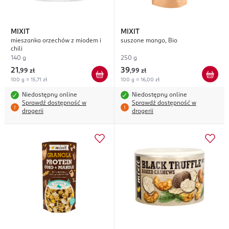
MIXIT
MIXIT
mieszanka orzechów z miodem i
suszone mango, Bio
chili
140 g
250 g
21
39
,
99 zł
,
99 zł
100 g = 15,71 zł
100 g = 16,00 zł
Niedostępny online
Niedostępny online
Sprawdź dostępność w
Sprawdź dostępność w
drogerii
drogerii