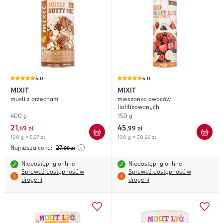
5,0
5,0
MIXIT
MIXIT
musli z orzechami
mieszanka owoców
liofilizowanych
400 g
150 g
21
45
,
49 zł
,
99 zł
100 g = 5,37 zł
100 g = 30,66 zł
Najniższa cena:
27
,99
zł
Niedostępny online
Niedostępny online
Sprawdź dostępność w
Sprawdź dostępność w
drogerii
drogerii