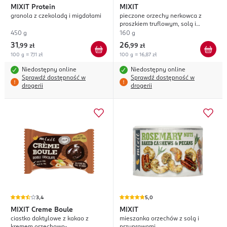
MIXIT
Protein
MIXIT
granola z czekoladą i migdałami
pieczone orzechy nerkowca z
proszkiem truflowym, solą i
pieprzem
450 g
160 g
31
26
,
99 zł
,
99 zł
100 g = 7,11 zł
100 g = 16,87 zł
Niedostępny online
Niedostępny online
Sprawdź dostępność w
Sprawdź dostępność w
drogerii
drogerii
3,4
5,0
MIXIT
Creme Boule
MIXIT
ciastko daktylowe z kakao z
mieszanka orzechów z solą i