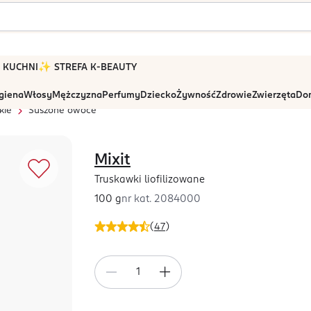
 W KUCHNI
✨ STREFA K-BEAUTY
igiena
Włosy
Mężczyzna
Perfumy
Dziecko
Żywność
Zdrowie
Zwierzęta
Dom
kie
Suszone owoce
Mixit
Truskawki liofilizowane
100 g
nr kat.
2084000
(
47
)