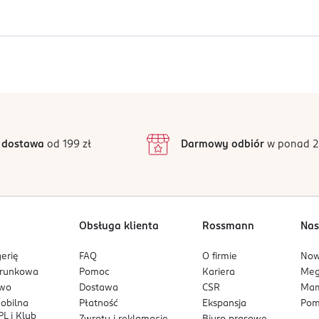
ie zamknięte. Po otwarciu spożyć w ciągu 7 dni.
zechów, Orzeszków Ziemnych, Sezamu i Soi.
Jak działają opinie?
5
4,9
/5
4
3
47 opinii
podstawie
inie są zweryfikowane zakupem.
2
 dostawa
od 199 zł
Darmowy odbiór
w ponad 2
1
Obsługa klienta
Rossmann
Nas
erię
FAQ
O firmie
No
arunkowa
Pomoc
Kariera
Me
owo
Dostawa
CSR
Mam
mobilna
Płatność
Ekspansja
Pom
L i Klub