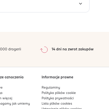
0
%
0
%
0
%
0
%
000 drogerii
14 dni na zwrot zakupów
0
%
Sortowanie wg
data: od najnowszej
ze oznaczenia
Informacje prawne
we
Regulaminy
ga
Polityka plików
cookie
 więcej
Polityka prywatności
agamy jak umiemy
Lista plików
cookies