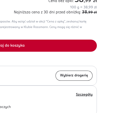
38
,99
zł
Cena bez apki:
100 g = 38,99 zł
38
Najniższa cena z 30 dni
przed obniżką:
,99
zł
zapasów.
Aby wziąć udział w akcji “Cena z apką”, zeskanuj kartę
zarejestrowany w Klubie Rossmann.
Ceny mogą się różnić w
aj do koszyka
Wybierz drogerię
Szczegóły
oczych