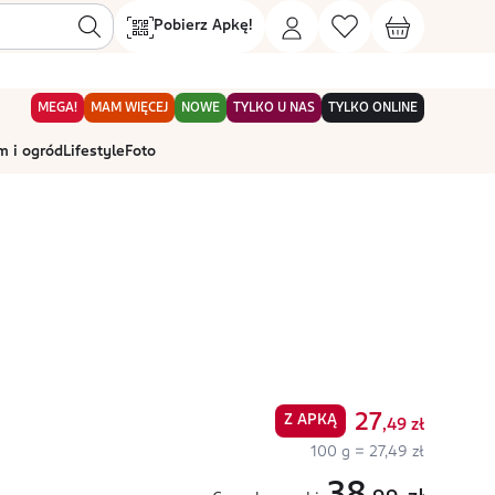
Pobierz Apkę!
MEGA!
MAM WIĘCEJ
NOWE
TYLKO U NAS
TYLKO ONLINE
 i ogród
Lifestyle
Foto
27
Z APKĄ
,49
zł
100 g = 27,49 zł