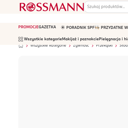
PROMOCJE
GAZETKA
☀️ PORADNIK SPF
🧑🏻‍🍳 PRZYDATNE
Wszystkie kategorie
Makijaż i paznokcie
Pielęgnacja i h
Wszystkie kategorie
Żywność
Przekąski
Słod