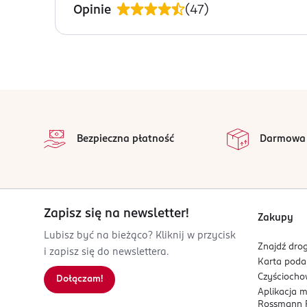
Przechowywać w suchym i ciemnym miejscu szczeln
Opinie
(
47
)
Węglowodany
53 g
OSTRZEŻENIA DOTYCZĄCE BEZPIECZEŃSTWA
w tym cukry
53 g
Może zawierać śladowe ilości
Glutenu, Mleka, Or
Błonnik
20 g
PRODUCENT/PODMIOT ODPOWIEDZIALNY
Białko
8 g
Mixit s.r.o.
stopka
Sól
0,01 g
U Dubu 1639/53
na 
147 Praga
Wszystkie op
Bezpieczna płatność
Darmowa
Kod EAN
8 595685 203393
Zapisz się na newsletter!
Zakupy
Lubisz być na bieżąco? Kliknij w przycisk
Znajdź drog
i zapisz się do newslettera.
Karta pod
Czyścioch
Dołączam!
Aplikacja 
Rossmann P