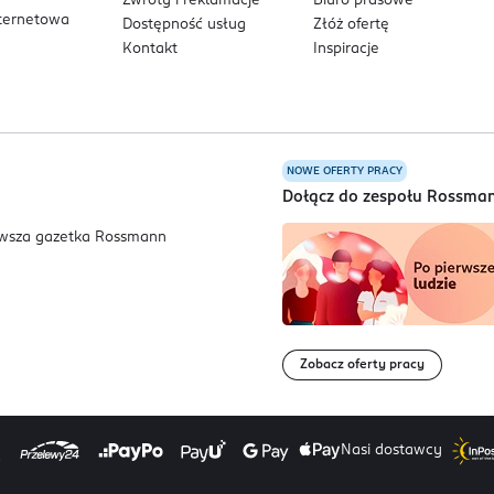
Zwroty i reklamacje
Biuro prasowe
nternetowa
Dostępność usług
Złóż ofertę
Kontakt
Inspiracje
NOWE OFERTY PRACY
a
Dołącz do zespołu Rossma
Zobacz oferty pracy
Nasi dostawcy