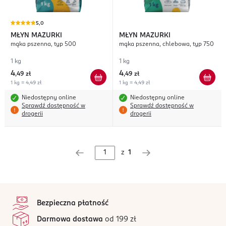
5,0
MŁYN MAZURKI
MŁYN MAZURKI
mąka pszenna, typ 500
mąka pszenna, chlebowa, typ 750
1 kg
1 kg
4
4
,
49 zł
,
49 zł
1 kg = 4,49 zł
1 kg = 4,49 zł
Niedostępny online
Niedostępny online
Sprawdź dostępność w
Sprawdź dostępność w
drogerii
drogerii
z
1
stopka
Bezpieczna płatność
Darmowa dostawa
od 199 zł