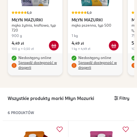
5,0
5,0
MŁYN MAZURKI
MŁYN MAZURKI
MŁ
mąka żytnia, kraftowa, typ
mąka pszenna, typ 500
mąk
720
ty
900 g
1 kg
75
4
4
5
,
49 zł
,
49 zł
,
9
100 g = 0,50 zł
1 kg = 4,49 zł
100
Niedostępny online
Niedostępny online
Sprawdź dostępność w
Sprawdź dostępność w
drogerii
drogerii
Wszystkie produkty marki Młyn Mazurki
Filtry
6
PRODUKTÓW