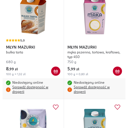
5,0
MŁYN MAZURKI
MŁYN MAZURKI
bułka tarta
mąka pszenna, tortowa, kraftowa,
typ 450
680 g
750 g
8
5
,
99 zł
,
99 zł
100 g = 1,32 zł
100 g = 0,80 zł
Niedostępny online
Niedostępny online
Sprawdź dostępność w
Sprawdź dostępność w
drogerii
drogerii