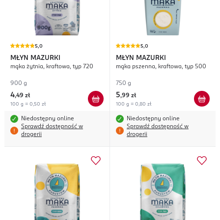
5,0
5,0
MŁYN MAZURKI
MŁYN MAZURKI
mąka żytnia, kraftowa, typ 720
mąka pszenna, kraftowa, typ 500
900 g
750 g
4
5
,
49 zł
,
99 zł
100 g = 0,50 zł
100 g = 0,80 zł
Niedostępny online
Niedostępny online
Sprawdź dostępność w
Sprawdź dostępność w
drogerii
drogerii