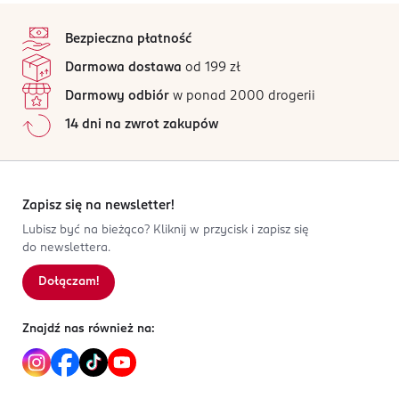
PRODUCENT/PODMIOT ODPOWIEDZIALNY
5
stopka
Najważniejsze cechy produktu
/5
Węglowodany
70,4 g
Merkury S.A.
Bezpieczna płatność
Typ 500
ul. Sejneńska 16
2 opinii
W tym cukry
na podstawie
1,8 g
Czysty skład i czysty smak
Darmowa dostawa
od 199 zł
15-399 Białystok
Wszystkie opinie są zweryfikowane zakupem.
Białko
10,96 g
Idealna do naleśników, ciast i pizzy
Darmowy odbiór
w ponad 2000 drogerii
Kod EAN
Sól
0,0050 g
Jak działają opinie?
14 dni na zwrot zakupów
5 906288 565000
5
0
%
4
0
%
3
0
%
2
0
%
Zapisz się na newsletter!
1
0
%
Lubisz być na bieżąco? Kliknij w przycisk i zapisz się
do newslettera.
Dołączam!
Sortowanie wg
data: od najnowszej
Znajdź nas również na: