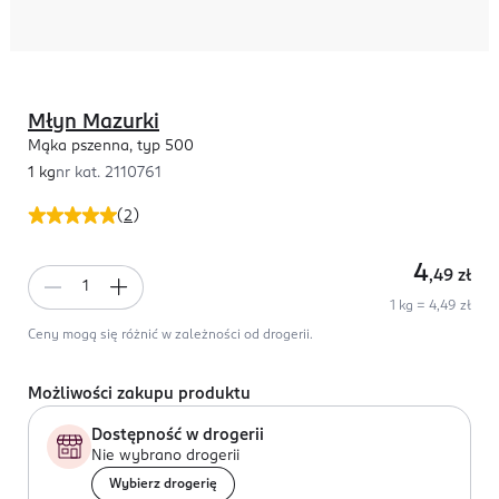
Młyn Mazurki
Mąka pszenna, typ 500
1 kg
nr kat.
2110761
(
2
)
4
,49
zł
1 kg = 4,49 zł
Ceny mogą się różnić w zależności od drogerii.
Możliwości zakupu produktu
Dostępność w drogerii
Nie wybrano drogerii
Wybierz drogerię