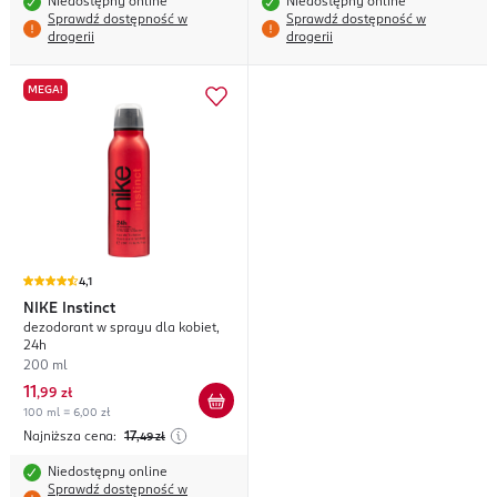
Niedostępny online
Niedostępny online
Sprawdź dostępność w
Sprawdź dostępność w
drogerii
drogerii
MEGA!
4,1
NIKE
Instinct
dezodorant w sprayu dla kobiet,
24h
200 ml
11
,
99 zł
100 ml = 6,00 zł
Najniższa cena:
17
,49
zł
Niedostępny online
Sprawdź dostępność w