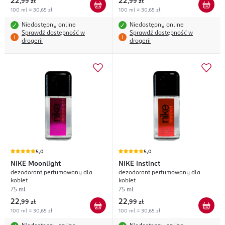
22
22
,
99 zł
,
99 zł
100 ml = 30,65 zł
100 ml = 30,65 zł
Niedostępny online
Niedostępny online
Sprawdź dostępność w
Sprawdź dostępność w
drogerii
drogerii
5,0
5,0
NIKE
Moonlight
NIKE
Instinct
dezodorant perfumowany dla
dezodorant perfumowany dla
kobiet
kobiet
75 ml
75 ml
22
22
,
99 zł
,
99 zł
100 ml = 30,65 zł
100 ml = 30,65 zł