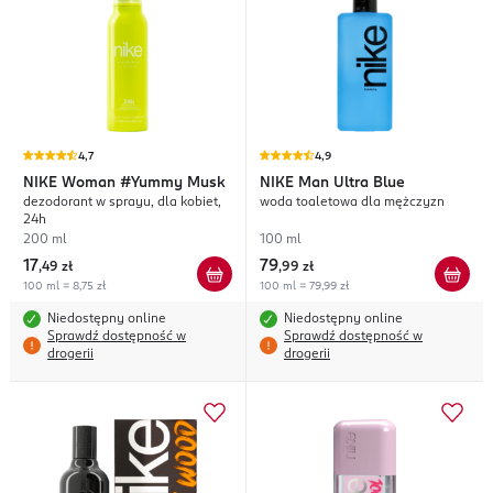
4,7
4,9
NIKE
Woman #Yummy Musk
NIKE
Man Ultra Blue
dezodorant w sprayu, dla kobiet,
woda toaletowa dla mężczyzn
24h
200 ml
100 ml
17
79
,
49 zł
,
99 zł
100 ml = 8,75 zł
100 ml = 79,99 zł
Niedostępny online
Niedostępny online
Sprawdź dostępność w
Sprawdź dostępność w
drogerii
drogerii