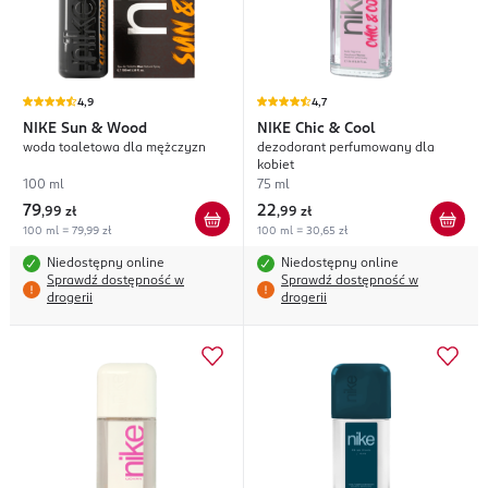
4,9
4,7
NIKE
Sun & Wood
NIKE
Chic & Cool
woda toaletowa dla mężczyzn
dezodorant perfumowany dla
kobiet
100 ml
75 ml
79
22
,
99 zł
,
99 zł
100 ml = 79,99 zł
100 ml = 30,65 zł
Niedostępny online
Niedostępny online
Sprawdź dostępność w
Sprawdź dostępność w
drogerii
drogerii