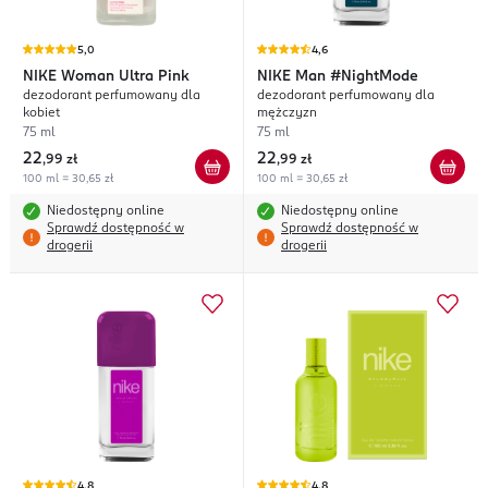
5,0
4,6
NIKE
Woman Ultra Pink
NIKE
Man #NightMode
dezodorant perfumowany dla
dezodorant perfumowany dla
kobiet
mężczyzn
75 ml
75 ml
22
22
,
99 zł
,
99 zł
100 ml = 30,65 zł
100 ml = 30,65 zł
Niedostępny online
Niedostępny online
Sprawdź dostępność w
Sprawdź dostępność w
drogerii
drogerii
4,8
4,8