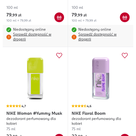
100 ml
100 ml
79
79
,
99 zł
,
99 zł
100 ml = 79,99 zł
100 ml = 79,99 zł
Niedostępny online
Niedostępny online
Sprawdź dostępność w
Sprawdź dostępność w
drogerii
drogerii
4,7
4,6
NIKE
Woman #Yummy Musk
NIKE
Floral Boom
dezodorant perfumowany dla
dezodorant perfumowany dla
kobiet
kobiet
75 ml
75 ml