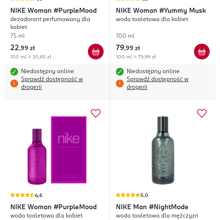
NIKE
Woman #PurpleMood
NIKE
Woman #Yummy Musk
dezodorant perfumowany dla
woda toaletowa dla kobiet
kobiet
75 ml
100 ml
22
79
,
99 zł
,
99 zł
100 ml = 30,65 zł
100 ml = 79,99 zł
Niedostępny online
Niedostępny online
Sprawdź dostępność w
Sprawdź dostępność w
drogerii
drogerii
4,6
5,0
NIKE
Woman #PurpleMood
NIKE
Man #NightMode
woda toaletowa dla kobiet
woda toaletowa dla mężczyzn