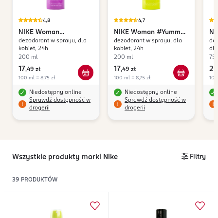
4,8
4,7
NIKE
Woman
NIKE
Woman #Yummy
NI
dezodorant w sprayu, dla
dezodorant w sprayu, dla
de
#PurpleMood
Musk
kobiet, 24h
kobiet, 24h
dla
200 ml
200 ml
75 
17
17
22
,
49 zł
,
49 zł
100 ml = 8,75 zł
100 ml = 8,75 zł
100
Niedostępny online
Niedostępny online
Sprawdź dostępność w
Sprawdź dostępność w
drogerii
drogerii
Wszystkie produkty marki Nike
Filtry
39
PRODUKTÓW