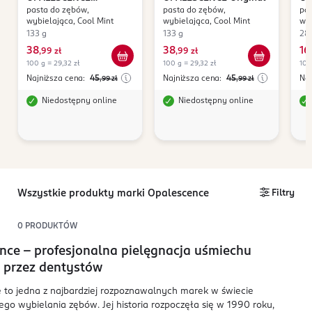
pasta do zębów,
pasta do zębów,
pas
Sensitivity Relief
Se
wybielająca, Cool Mint
wybielająca, Cool Mint
wyb
133 g
133 g
28
38
38
16
,
99 zł
,
99 zł
,
100 g = 29,32 zł
100 g = 29,32 zł
100
Najniższa cena:
45
Najniższa cena:
45
Naj
,99
zł
,99
zł
Niedostępny online
Niedostępny online
Wszystkie produkty marki Opalescence
Filtry
0
PRODUKTÓW
nce – profesjonalna pielęgnacja uśmiechu
 przez dentystów
 to jedna z najbardziej rozpoznawalnych marek w świecie
ego wybielania zębów. Jej historia rozpoczęła się w 1990 roku,