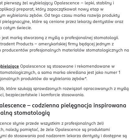
ł pierwszy żel wybielający Opalescence – lepki, stabilny i
plikacji preparat, który zapoczątkował nowy etap w
nym wybielaniu zębów. Od tego czasu marka rozwija produkty
i pielęgnacyjne, które są cenione przez lekarzy dentystów oraz
a całym świecie.
jest marką stworzoną z myślą o profesjonalnej stomatologii.
tradent Products – amerykańskiej firmy będącej jednym z
h producentów profesjonalnych materiałów stomatologicznych na
bielające
Opalescence są stosowane i rekomendowane w
stomatologicznych, a sama marka określana jest jako numer 1
sjonalnych produktów do wybielania zębów*.
ób, które szukają sprawdzonych rozwiązań opracowanych z myślą
ci, bezpieczeństwie i komforcie stosowania.
alescence – codzienna pielęgnacja inspirowana
nalną stomatologią
ence słynie przede wszystkim z profesjonalnych żeli
ch, należy pamiętać, że żele Opalescence są produktami
ymi do stosowania pod nadzorem lekarza dentysty i dostępne są