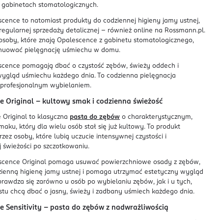
 gabinetach stomatologicznych.
cence to natomiast produkty do codziennej higieny jamy ustnej,
egularnej sprzedaży detalicznej – również online na Rossmann.pl.
osoby, które znają Opalescence z gabinetu stomatologicznego,
uować pielęgnację uśmiechu w domu.
scence pomagają dbać o czystość zębów, świeży oddech i
wygląd uśmiechu każdego dnia. To codzienna pielęgnacja
 profesjonalnym wybielaniem.
e Original – kultowy smak i codzienna świeżość
 Original to klasyczna
pasta do zębów
o charakterystycznym,
ku, który dla wielu osób stał się już kultowy. To produkt
zez osoby, które lubią uczucie intensywnej czystości i
 świeżości po szczotkowaniu.
scence Original pomaga usuwać powierzchniowe osady z zębów,
zienną higienę jamy ustnej i pomaga utrzymać estetyczny wygląd
rawdza się zarówno u osób po wybielaniu zębów, jak i u tych,
stu chcą dbać o jasny, świeży i zadbany uśmiech każdego dnia.
e Sensitivity – pasta do zębów z nadwrażliwością