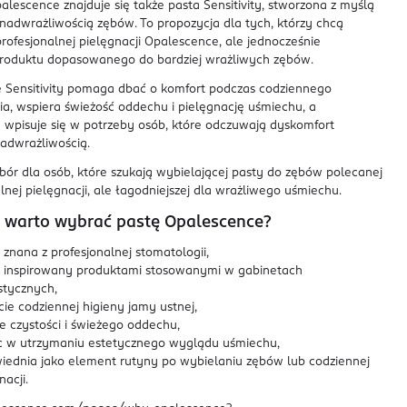
alescence znajduje się także pasta Sensitivity, stworzona z myślą
nadwrażliwością zębów. To propozycja dla tych, którzy chcą
profesjonalnej pielęgnacji Opalescence, ale jednocześnie
produktu dopasowanego do bardziej wrażliwych zębów.
 Sensitivity pomaga dbać o komfort podczas codziennego
a, wspiera świeżość oddechu i pielęgnację uśmiechu, a
 wpisuje się w potrzeby osób, które odczuwają dyskomfort
adwrażliwością.
ór dla osób, które szukają wybielającej pasty do zębów polecanej
lnej pielęgnacji, ale łagodniejszej dla wrażliwego uśmiechu.
 warto wybrać pastę Opalescence?
znana z profesjonalnej stomatologii,
 inspirowany produktami stosowanymi w gabinetach
stycznych,
ie codziennej higieny jamy ustnej,
e czystości i świeżego oddechu,
 w utrzymaniu estetycznego wyglądu uśmiechu,
iednia jako element rutyny po wybielaniu zębów lub codziennej
nacji.