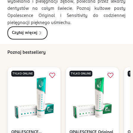
wybielania i pielęgnacji zębów, polecana przez lekarzy
dentystów na całym świecie. Poznaj kultowe pasty
Opalescence Original i Sensitivity do codziennej
pielęgnacji pięknego uśmiechu.
Czytaj więcej
Poznaj bestsellery
TYLKO ONLINE
TYLKO ONLINE
TY
OPALESCENCE
OPALESCENCE
Original
OP