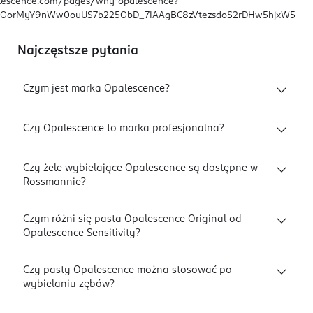
alescence.com/pages/why-opalescence?
mBOorMyY9nWw0ouUS7b225ObD_7IAAgBC8zVtezsdoS2rDHw5hjxW5
Najczęstsze pytania
Czym jest marka Opalescence?
Czy Opalescence to marka profesjonalna?
Czy żele wybielające Opalescence są dostępne w
Rossmannie?
Czym różni się pasta Opalescence Original od
Opalescence Sensitivity?
Czy pasty Opalescence można stosować po
wybielaniu zębów?